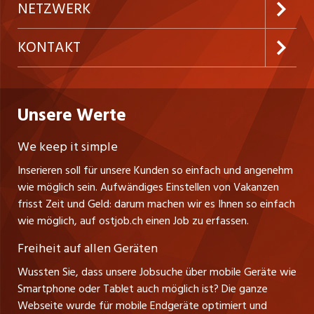
Inserieren
Preise & Leistungen
NETZWERK
Temporäre Jobs
Firmen
AGB
westjob.at
KONTAKT
Freelance Jobs
Personalvermittler
Datenschutzerklärung
nicejob.de
CH Media Classifieds AG
Praktika
Bewerber-Cockpit
ostjob.ch
Nutzungsbedingungen
Unsere Werte
myjob.ch
Fürstenlandstrasse 122
Lehrstellen
Ratgeber
Stellenmeldepflicht
CH-9001 St. Gallen
zentraljob.ch
We keep it simple
Tel. +41 71 272 73 80
Ferienjobs
Inserieren soll für unsere Kunden so einfach und angenehm
Schnittstelle
info@ostjob.ch
/
inserate@ostjob.ch
jobbasel.ch
wie möglich sein. Aufwändiges Einstellen von Vakanzen
Führungspositionen
Henrik Jasek
Impressum
frisst Zeit und Geld: darum machen wir es Ihnen so einfach
jobbern.ch
Leiter ostjob.ch
wie möglich, auf ostjob.ch einen Job zu erfassen.
Management / Kader-Jobs
Fredy Pillinger
jobmittelland.ch
Freiheit auf allen Geräten
Berufsgruppen
Verkauf und Beratung
Wussten Sie, dass unsere Jobsuche über mobile Geräte wie
jobzüri.ch
Christoph Walzl
Smartphone oder Tablet auch möglich ist? Die ganze
Top-Regionen
Verkauf und Beratung
Webseite wurde für mobile Endgeräte optimiert und
schaffu.ch (VS)