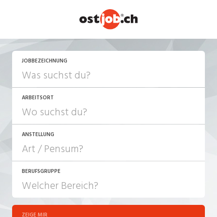
JETZT BEWERBEN
JOBBEZEICHNUNG
ARBEITSORT
ANSTELLUNG
BERUFSGRUPPE
JOB-TYP
10-100%
Festanstellung
ZEIGE MIR