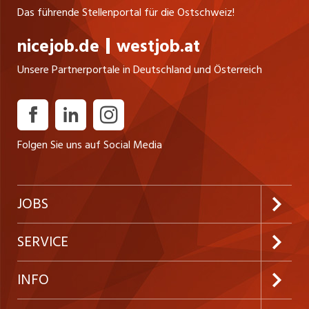
Das führende Stellenportal für die Ostschweiz!
nicejob.de
westjob.at
Unsere Partnerportale in Deutschland und Österreich
Folgen Sie uns auf Social Media
JOBS
Jobabo abonnieren
SERVICE
Neue Stellen
Kundenlogin
INFO
Festanstellungen