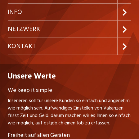
Neue Stellen
Kundenlogin
INFO
Festanstellungen
Inserieren
Preise & Leistungen
NETZWERK
Temporäre Jobs
Firmen
AGB
westjob.at
KONTAKT
Freelance Jobs
Personalvermittler
Datenschutzerklärung
nicejob.de
CH Media Classifieds AG
Praktika
Bewerber-Cockpit
ostjob.ch
Nutzungsbedingungen
Unsere Werte
myjob.ch
Fürstenlandstrasse 122
Lehrstellen
Ratgeber
Stellenmeldepflicht
CH-9001 St. Gallen
zentraljob.ch
We keep it simple
Tel. +41 71 272 73 80
Ferienjobs
Inserieren soll für unsere Kunden so einfach und angenehm
Schnittstelle
info@ostjob.ch
/
inserate@ostjob.ch
jobbasel.ch
wie möglich sein. Aufwändiges Einstellen von Vakanzen
Führungspositionen
Henrik Jasek
Impressum
frisst Zeit und Geld: darum machen wir es Ihnen so einfach
jobbern.ch
Leiter ostjob.ch
wie möglich, auf ostjob.ch einen Job zu erfassen.
Management / Kader-Jobs
Fredy Pillinger
jobmittelland.ch
Freiheit auf allen Geräten