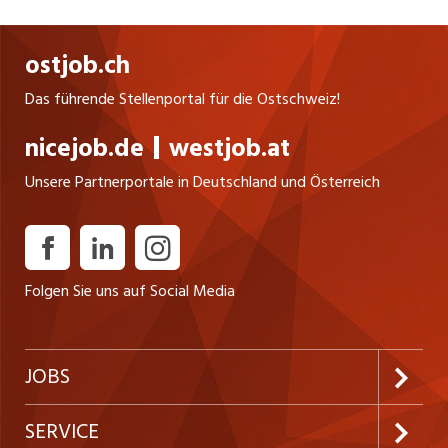
fairen Wettbewerb bei. Unsere hochwertigen
Lösungen werden weltweit in über 150 Ländern
ostjob.ch
erfolgreich eingesetzt.
Das führende Stellenportal für die Ostschweiz!
nicejob.de
westjob.at
Unsere Partnerportale in Deutschland und Österreich
Folgen Sie uns auf Social Media
JOBS
Jobabo abonnieren
SERVICE