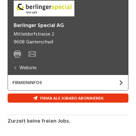
Berlinger Special AG
Mitteldorfstrasse 2
9608
Ganterschwil
Website
FIRMENINFOS
Die Berlinger Special AG entwickelt, produziert
FIRMA ALS JOBABO ABONNIEREN
und vertreibt innovative Lösungen für den
sicheren Transport und die Aufbewahrung von
Urin- und Blutproben im Rahmen standardisierter
Zurzeit keine freien Jobs.
Dopingkontrollen. Mit unseren Produkten tragen
wir aktiv zu einem sauberen Sport und einem