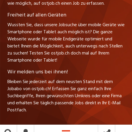
Leiter ostjob.ch
Regionen der Schweiz. Graubünden bietet Sommer und
der Schweiz. Graubünden bietet Sommer und Winter,
wie möglich, auf ostjob.ch einen Job zu erfassen.
Management / Kader-Jobs
Personalentwicklung aktiv weiterzuentwickeln Vielseitige
Winter, Berge und Seen, Stadt und Land, Sport und Kultur
Berge und Seen, Stadt und Land, Sport und Kultur für
Fredy Pillinger
jobmittelland.ch
Freiheit auf allen Geräten
und spannende Tätigkeit Flexible Arbeitszeitmodelle und
für Gross und Klein. Interessiert? Wir freuen uns auf Ihre
Gross und Klein. Interessiert? Wir freuen uns auf Ihre
Berufsgruppen
Verkauf und Beratung
moderne Arbeitsplätze mit guter Verkehrsanbindung Neu
Wussten Sie, dass unsere Jobsuche über mobile Geräte wie
Bewerbung über www.gritec.ch . Für weitere Auskünfte
jobzüri.ch
Bewerbung über www.gritec.ch . Für weitere Auskünfte
Christoph Walzl
in der Region? Nutzen Sie die Chance und arbeiten Sie in
Smartphone oder Tablet auch möglich ist? Die ganze
Top-Regionen
wenden Sie sich bitte an Michael Geroschus, Head of
wenden Sie sich bitte an unser HR unter hr@gritec.ch .
Verkauf und Beratung
Webseite wurde für mobile Endgeräte optimiert und
einer der schönsten Regionen der Schweiz. Graubünden
schaffu.ch (VS)
Finance, HR and Administration ( hr@gritec.ch ).
bietet Ihnen die Möglichkeit, auch unterwegs nach Stellen
Jobline
bietet Sommer und Winter, Berge und Seen, Stadt und
zu suchen! Testen Sie ostjob.ch doch mal auf Ihrem
ajourjob.ch
Land, Sport und Kultur für Gross und Klein. Interessiert?
Smartphone oder Tablet!
Wir freuen uns auf Ihre Bewerbung über gritec.ch. Für
Tagblatt.ch
weitere Auskünfte wenden Sie sich bitte an unser Human
Wir melden uns bei ihnen!
Resources Department unter hr@gritec.ch Bei der
CH Media
Bleiben Sie jederzeit auf dem neusten Stand mit dem
Besetzung dieser Vakanz können wir keine Vermittler
Jobabo von ostjob.ch! Erfassen Sie ganz einfach Ihre
berücksichtigen.
Suchbegriffe, Ihren gewünschten Umkreis oder eine Firma
und erhalten Sie täglich passende Jobs direkt in Ihr E-Mail
Postfach.