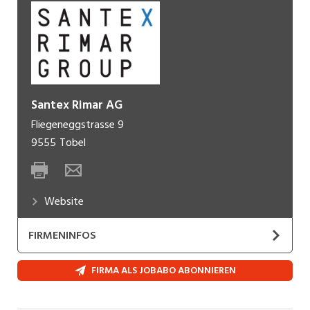
Santex Rimar AG
Fliegeneggstrasse 9
9555
Tobel
Website
FIRMENINFOS
SANTEX RIMAR GROUP Srl mit Hauptsitz in
FIRMA ALS JOBABO ABONNIEREN
Trissino/Italien ist einer der führenden Anbieter
auf dem Weltmarkt für Textilveredelung,