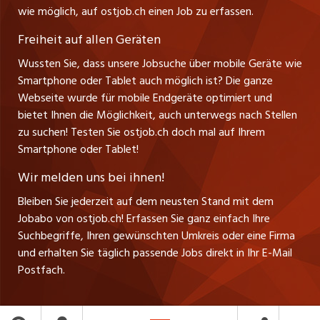
Leiter ostjob.ch
wie möglich, auf ostjob.ch einen Job zu erfassen.
Management / Kader-Jobs
Fredy Pillinger
jobmittelland.ch
Freiheit auf allen Geräten
Berufsgruppen
Verkauf und Beratung
Wussten Sie, dass unsere Jobsuche über mobile Geräte wie
jobzüri.ch
Christoph Walzl
Smartphone oder Tablet auch möglich ist? Die ganze
Top-Regionen
Verkauf und Beratung
Webseite wurde für mobile Endgeräte optimiert und
schaffu.ch (VS)
bietet Ihnen die Möglichkeit, auch unterwegs nach Stellen
Jobline
zu suchen! Testen Sie ostjob.ch doch mal auf Ihrem
ajourjob.ch
Smartphone oder Tablet!
Tagblatt.ch
Wir melden uns bei ihnen!
CH Media
Bleiben Sie jederzeit auf dem neusten Stand mit dem
Jobabo von ostjob.ch! Erfassen Sie ganz einfach Ihre
Suchbegriffe, Ihren gewünschten Umkreis oder eine Firma
und erhalten Sie täglich passende Jobs direkt in Ihr E-Mail
Postfach.