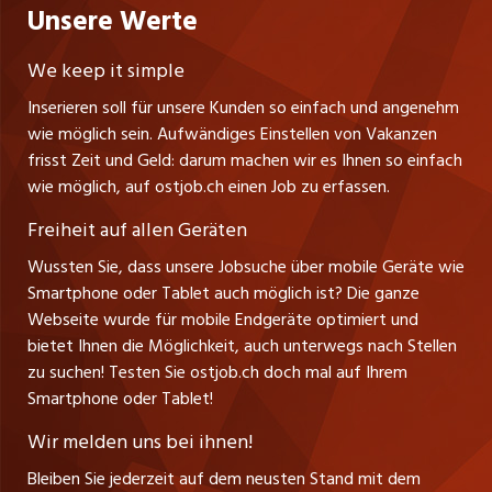
Nutzungsbedingungen
erstellen
Unsere Werte
myjob.ch
Fürstenlandstrasse 122
Lehrstellen
Ratgeber
Stellenmeldepflicht
CH-9001 St. Gallen
zentraljob.ch
We keep it simple
Tel. +41 71 272 73 80
Ferienjobs
Inserieren soll für unsere Kunden so einfach und angenehm
Schnittstelle
info@ostjob.ch
/
inserate@ostjob.ch
jobbasel.ch
wie möglich sein. Aufwändiges Einstellen von Vakanzen
Führungspositionen
Henrik Jasek
Impressum
frisst Zeit und Geld: darum machen wir es Ihnen so einfach
jobbern.ch
Leiter ostjob.ch
wie möglich, auf ostjob.ch einen Job zu erfassen.
Management / Kader-Jobs
Fredy Pillinger
jobmittelland.ch
Freiheit auf allen Geräten
Berufsgruppen
Verkauf und Beratung
Wussten Sie, dass unsere Jobsuche über mobile Geräte wie
jobzüri.ch
Christoph Walzl
Smartphone oder Tablet auch möglich ist? Die ganze
Top-Regionen
Verkauf und Beratung
Webseite wurde für mobile Endgeräte optimiert und
schaffu.ch (VS)
bietet Ihnen die Möglichkeit, auch unterwegs nach Stellen
Jobline
zu suchen! Testen Sie ostjob.ch doch mal auf Ihrem
ajourjob.ch
Smartphone oder Tablet!
Tagblatt.ch
Wir melden uns bei ihnen!
CH Media
Bleiben Sie jederzeit auf dem neusten Stand mit dem