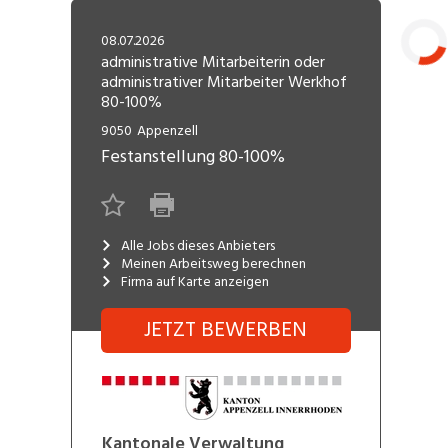
Freelance
Fi
Engineering, Technik, Architektur
08.07.2026
R
Lehrstelle
administrative Mitarbeiterin oder
administrativer Mitarbeiter Werkhof
Gastronomie, Hotellerie,
I
Laden...
80-100%
Tourismus, Lebensmittel
R
9050
Appenzell
K
Informatik, Telekommunikation
Festanstellung
80-100%
V
Marketing, Kommunikation,
Me
Medien, Druck
(F
Alle Jobs dieses Anbieters
Meinen Arbeitsweg berechnen
Verkauf, Handel, Kundenberatung,
Si
Firma auf Karte anzeigen
Aussendienst
JETZT BEWERBEN
Kantonale Verwaltung