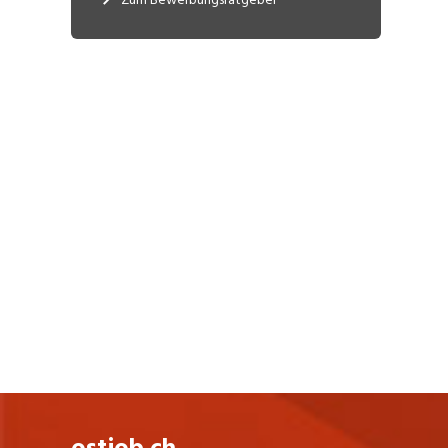
Mitarbeiter. Falls Sie mit dem Gedanken
spielen, in Appenzell Innerrhoden zu
arbeiten: stöbern Sie gerne durch
unsere
offenen Stellen
.