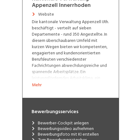
Appenzell Innerrhoden
Website
Die kantonale Verwaltung Appenzell I.Rh.
beschäftigt - verteilt auf sieben
Departemente - rund 350 Angestellte. In
diesem überschaubaren Umfeld mit
kurzen Wegen bieten wir kompetenten,
engagierten und kundenorientierten
Berufsleuten verschiedenster
Fachrichtungen abwechslungsreiche und
spannende Arbeitsplätze. Ein
leistungsförderndes Arbeitsklima, ein
zeitgemässes Personalrecht und
Mehr
marktgerechte Arbeitsbedingungen sind
weitere gute Gründe, um in der
Innerrhoder Verwaltung mitzuarbeiten
und Verantwortung zu übernehmen.
Bewerbungsservices
Damit eine kleine Verwaltung ihre
Bewerber-Cockpit anlegen
Aufgaben wahrnehmen kann, benötigt
Bewerbungsvideo aufnehmen
sie gut ausgebildete aber vor allem
Bewerbungsfoto mit KI erstellen
Zum Bewerbungsratgeber
motivierte Mitarbeiterinnen und