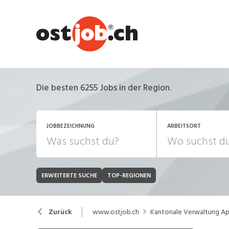
Die besten 6255 Jobs in der Region.
JOBBEZEICHNUNG
ARBEITSORT
ERWEITERTE SUCHE
TOP-REGIONEN
JOB-TYP
Bank, Versicherung
B
Festanstellung
www.ostjob.ch
Kantonale Verwaltung Ap
Zurück
Chemie, Pharma, Biotechnologie
C