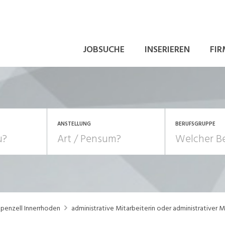
JOBSUCHE
INSERIEREN
FIR
ANSTELLUNG
BERUFSGRUPPE
Bildung, Kunst, Design
10-100%
Pensum
POSITION
au, Handwerk, Elektro
Berufe, Sport
Temporär (befristet)
Führung
Einkauf, Logistik, Tra
penzell Innerrhoden
administrative Mitarbeiterin oder administrativer
onsulting, Human Resources
Verkehr