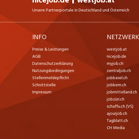
nicejob.de
westjob.at
Unsere Partnerportale in Deutschland und Österreich
INFO
NETZWER
Preise & Leistungen
westjob.at
AGB
nicejob.de
Datenschutzerklärung
myjob.ch
Nutzungsbedingungen
zentraljob.ch
Stellenmeldepflicht
jobbasel.ch
Schnittstelle
jobbern.ch
Impressum
jobmittelland.ch
jobzüri.ch
schaffu.ch (VS)
ajourjob.ch
Tagblatt.ch
CH Media