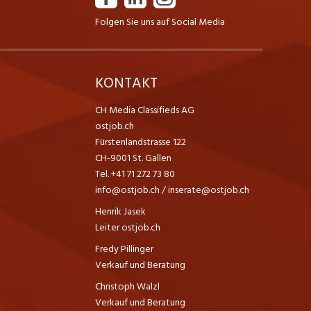
Folgen Sie uns auf Social Media
K
KONTAKT
CH Media Classifieds AG
ostjob.ch
Fürstenlandstrasse 122
CH-9001 St. Gallen
Tel. +41 71 272 73 80
info@ostjob.ch
/
inserate@ostjob.ch
Henrik Jasek
Leiter ostjob.ch
Fredy Pillinger
Verkauf und Beratung
Christoph Walzl
Verkauf und Beratung