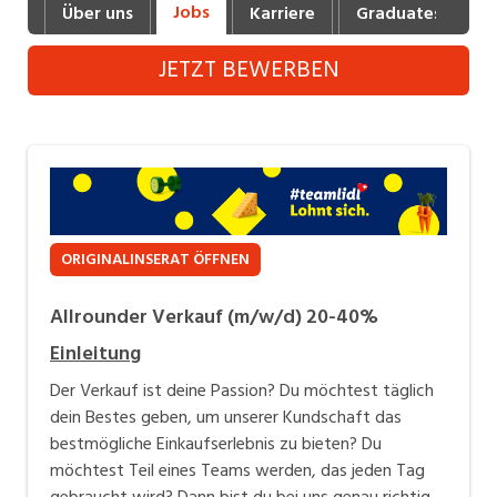
Jobs
Über uns
Karriere
Graduates
B
Industrie, Maschinenbau, Anlagenbau,
Produktion
JETZT BEWERBEN
Informatik, Telekommunikation
Kaufm. Berufe, Kundendienst, Verwaltung
Körperpflege, Wellness
Marketing, Kommunikation, Medien, Druck
ORIGINALINSERAT ÖFFNEN
Mechanik, Elektronik, Optik, Textil (Fertigung)
Allrounder Verkauf (m/w/d) 20-40%
Medizin, Gesundheitswesen, Pflege
Einleitung
Verkauf, Handel, Kundenberatung,
Aussendienst
Der Verkauf ist deine Passion? Du möchtest täglich
dein Bestes geben, um unserer Kundschaft das
Sicherheit, Rettung, Polizei, Zoll
bestmögliche Einkaufserlebnis zu bieten? Du
möchtest Teil eines Teams werden, das jeden Tag
gebraucht wird? Dann bist du bei uns genau richtig.