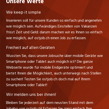
Unsere Werte
Fürstenlandstrasse 122
Lehrstellen
Ratgeber
Stellenmeldepflicht
CH-9001 St. Gallen
zentraljob.ch
We keep it simple
Tel. +41 71 272 73 80
Ferienjobs
Inserieren soll für unsere Kunden so einfach und angenehm
Schnittstelle
info@ostjob.ch
/
inserate@ostjob.ch
jobbasel.ch
wie möglich sein. Aufwändiges Einstellen von Vakanzen
Führungspositionen
Henrik Jasek
Impressum
frisst Zeit und Geld: darum machen wir es Ihnen so einfach
jobbern.ch
Leiter ostjob.ch
wie möglich, auf ostjob.ch einen Job zu erfassen.
Management / Kader-Jobs
Fredy Pillinger
jobmittelland.ch
Freiheit auf allen Geräten
Berufsgruppen
Verkauf und Beratung
Wussten Sie, dass unsere Jobsuche über mobile Geräte wie
jobzüri.ch
Christoph Walzl
Smartphone oder Tablet auch möglich ist? Die ganze
Top-Regionen
Verkauf und Beratung
Webseite wurde für mobile Endgeräte optimiert und
schaffu.ch (VS)
bietet Ihnen die Möglichkeit, auch unterwegs nach Stellen
Jobline
zu suchen! Testen Sie ostjob.ch doch mal auf Ihrem
ajourjob.ch
Smartphone oder Tablet!
Tagblatt.ch
Wir melden uns bei ihnen!
CH Media
Bleiben Sie jederzeit auf dem neusten Stand mit dem
Jobabo von ostjob.ch! Erfassen Sie ganz einfach Ihre