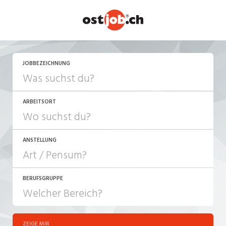
JETZT BEWERBEN
JOBBEZEICHNUNG
ARBEITSORT
ANSTELLUNG
BERUFSGRUPPE
JOB-TYP
10-100%
Festanstellung
ZEIGE MIR