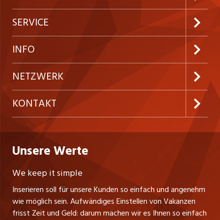
Jobabo abonnieren
SERVICE
Neue Stellen
Kundenlogin
INFO
Festanstellungen
Inserieren
Preise & Leistungen
NETZWERK
Temporäre Jobs
Firmen
AGB
westjob.at
KONTAKT
Freelance Jobs
Personalvermittler
Datenschutzerklärung
nicejob.de
CH Media Classifieds AG
Praktika
Bewerber-Cockpit
ostjob.ch
Nutzungsbedingungen
Unsere Werte
myjob.ch
Fürstenlandstrasse 122
Lehrstellen
Ratgeber
Stellenmeldepflicht
CH-9001 St. Gallen
zentraljob.ch
We keep it simple
Tel. +41 71 272 73 80
Ferienjobs
Inserieren soll für unsere Kunden so einfach und angenehm
Schnittstelle
info@ostjob.ch
/
inserate@ostjob.ch
jobbasel.ch
wie möglich sein. Aufwändiges Einstellen von Vakanzen
Führungspositionen
Henrik Jasek
Impressum
frisst Zeit und Geld: darum machen wir es Ihnen so einfach
jobbern.ch