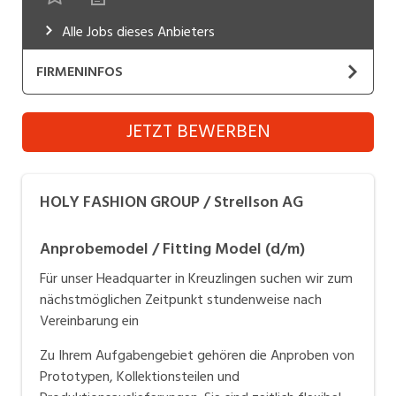
Industrie, Maschinenbau, Anlagenbau,
Alle Jobs dieses Anbieters
Produktion
FIRMENINFOS
Informatik, Telekommunikation
Kaufm. Berufe, Kundendienst, Verwaltung
HOLY FASHION GROUP / Strellson AG
JETZT BEWERBEN
Website
Körperpflege, Wellness
Marketing, Kommunikation, Medien, Druck
Die HOLY FASHION GROUP / Strellson AG, mit Sitz in
HOLY FASHION GROUP / Strellson AG
Kreuzlingen, gehört zu den bedeutendsten Mode-
Mechanik, Elektronik, Optik, Textil (Fertigung)
und Lifestyleunternehmen mit internationaler
Anprobemodel / Fitting Model (d/m)
Medizin, Gesundheitswesen, Pflege
Ausrichtung. Das Unternehmen designt, produziert
Für unser Headquarter in Kreuzlingen suchen wir zum
und vermarktet die internationalen Top-Marken
Verkauf, Handel, Kundenberatung,
nächstmöglichen Zeitpunkt stundenweise nach
Strellson
,
windsor
. und
JOOP
!.
Aussendienst
Vereinbarung ein
Sicherheit, Rettung, Polizei, Zoll
Zu Ihrem Aufgabengebiet gehören die Anproben von
Prototypen, Kollektionsteilen und