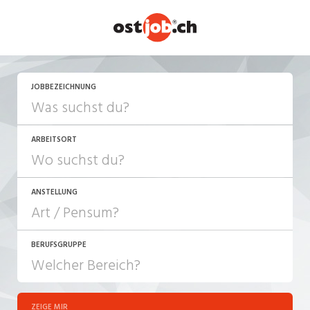
JETZT BEWERBEN
JOBBEZEICHNUNG
ARBEITSORT
ANSTELLUNG
BERUFSGRUPPE
JOB-TYP
10-100%
Festanstellung
ZEIGE MIR