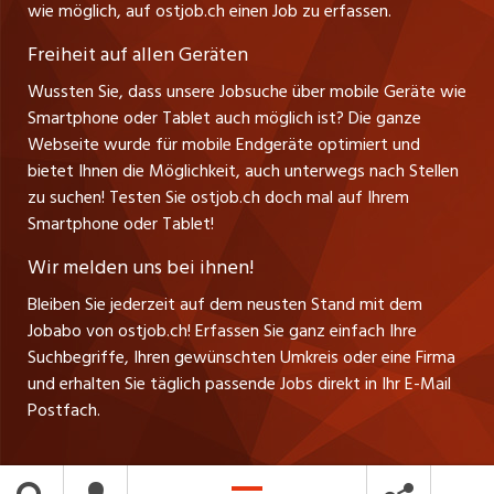
Leiter ostjob.ch
wie möglich, auf ostjob.ch einen Job zu erfassen.
Management / Kader-Jobs
Fredy Pillinger
jobmittelland.ch
Freiheit auf allen Geräten
Berufsgruppen
Verkauf und Beratung
Wussten Sie, dass unsere Jobsuche über mobile Geräte wie
jobzüri.ch
Christoph Walzl
Smartphone oder Tablet auch möglich ist? Die ganze
Top-Regionen
Verkauf und Beratung
Webseite wurde für mobile Endgeräte optimiert und
schaffu.ch (VS)
bietet Ihnen die Möglichkeit, auch unterwegs nach Stellen
Jobline
zu suchen! Testen Sie ostjob.ch doch mal auf Ihrem
ajourjob.ch
Smartphone oder Tablet!
Tagblatt.ch
Wir melden uns bei ihnen!
CH Media
Bleiben Sie jederzeit auf dem neusten Stand mit dem
Jobabo von ostjob.ch! Erfassen Sie ganz einfach Ihre
Suchbegriffe, Ihren gewünschten Umkreis oder eine Firma
und erhalten Sie täglich passende Jobs direkt in Ihr E-Mail
Postfach.