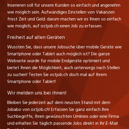
Ferienjobs
Inserieren soll für unsere Kunden so einfach und angenehm
Schnittstelle
info@ostjob.ch
/
inserate@ostjob.ch
jobbasel.ch
wie möglich sein. Aufwändiges Einstellen von Vakanzen
Führungspositionen
Henrik Jasek
Impressum
frisst Zeit und Geld: darum machen wir es Ihnen so einfach
jobbern.ch
Leiter ostjob.ch
wie möglich, auf ostjob.ch einen Job zu erfassen.
Management / Kader-Jobs
Fredy Pillinger
jobmittelland.ch
Freiheit auf allen Geräten
Berufsgruppen
Verkauf und Beratung
Wussten Sie, dass unsere Jobsuche über mobile Geräte wie
jobzüri.ch
Christoph Walzl
Smartphone oder Tablet auch möglich ist? Die ganze
Top-Regionen
Verkauf und Beratung
Webseite wurde für mobile Endgeräte optimiert und
schaffu.ch (VS)
bietet Ihnen die Möglichkeit, auch unterwegs nach Stellen
Jobline
zu suchen! Testen Sie ostjob.ch doch mal auf Ihrem
ajourjob.ch
Smartphone oder Tablet!
Tagblatt.ch
Wir melden uns bei ihnen!
CH Media
Bleiben Sie jederzeit auf dem neusten Stand mit dem
Jobabo von ostjob.ch! Erfassen Sie ganz einfach Ihre
Suchbegriffe, Ihren gewünschten Umkreis oder eine Firma
und erhalten Sie täglich passende Jobs direkt in Ihr E-Mail