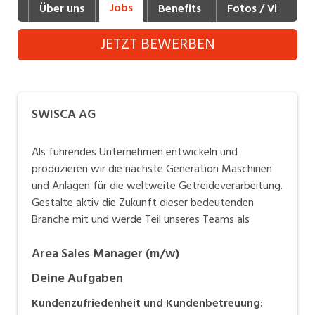
Jobs
Über uns
Benefits
Fotos / Videos
Industrie, Maschinenbau, Anlagenbau,
Produktion
JETZT BEWERBEN
Informatik, Telekommunikation
Kaufm. Berufe, Kundendienst, Verwaltung
SWISCA AG
Körperpflege, Wellness
Marketing, Kommunikation, Medien, Druck
Als führendes Unternehmen entwickeln und
produzieren wir die nächste Generation Maschinen
Mechanik, Elektronik, Optik, Textil (Fertigung)
und Anlagen für die weltweite Getreideverarbeitung.
Gestalte aktiv die Zukunft dieser bedeutenden
Medizin, Gesundheitswesen, Pflege
Branche mit und werde Teil unseres Teams als
Verkauf, Handel, Kundenberatung,
Aussendienst
Area Sales Manager (m/w)
Sicherheit, Rettung, Polizei, Zoll
Deine Aufgaben
Kundenzufriedenheit und Kundenbetreuung: