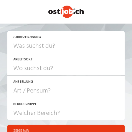
JETZT BEWERBEN
JOBBEZEICHNUNG
ARBEITSORT
ANSTELLUNG
BERUFSGRUPPE
JOB-TYP
10-100%
Festanstellung
ZEIGE MIR