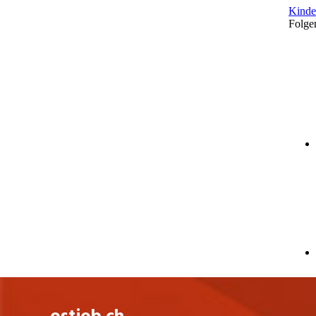
HOCH Health Ostschweiz hat regional an
verschiedenen Standorten vertreten und
ist damit oftmals ein Arbeitsort in der
Nähe des Wohnortes.
Kantonsspital St.Gallen
Spital Altstätten
Spital Grabs
Spital Linth
Spital Wil
Ambi Flawil
Ambi Rorschach
Ambulatorium Rorschach
Starten Sie Ihre berufliche Zukunft bei
der grössten Gesundheitsversorgerin der
Schweiz. Ob Sie am Anfang Ihrer Laufbahn
stehen oder nach neuen
Entwicklungsmöglichkeiten suchen – bei
HOCH Health Ostschweiz erwarten Sie
spannende Herausforderungen,
umfassende Aus- und
Weiterbildungsangebote und ein