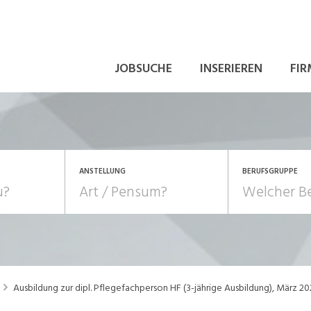
JOBSUCHE
INSERIEREN
FIR
ANSTELLUNG
BERUFSGRUPPE
Bildung, Kunst, Design
10-100%
Pensum
POSITION
au, Handwerk, Elektro
Berufe, Sport
Temporär (befristet)
Führung
Einkauf, Logistik, Tra
Ausbildung zur dipl. Pflegefachperson HF (3-jährige Ausbildung), März 20
onsulting, Human Resources
Verkehr