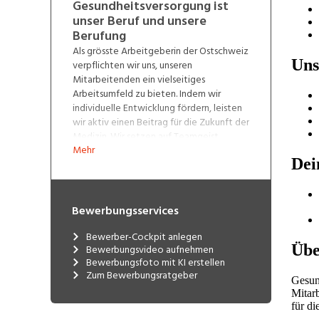
Gesundheitsversorgung ist
unser Beruf und unsere
Berufung
Als grösste Arbeitgeberin der Ostschweiz
verpflichten wir uns, unseren
Mitarbeitenden ein vielseitiges
Arbeitsumfeld zu bieten. Indem wir
individuelle Entwicklung fördern, leisten
wir aktiv einen Beitrag für die Zukunft der
Medizin. Wir setzen auf Teamgeist,
Mehr
interdisziplinäre Zusammenarbeit und
innovative Lösungen.
Wenn Sie eine begeisterungsfähige,
lösungsorientierte und initiative
Bewerbungsservices
Persönlichkeit sind, finden Sie bei HOCH
Health Ostschweiz die idealen
Bewerber-Cockpit anlegen
Bewerbungsvideo aufnehmen
Voraussetzungen Ihre berufliche Zukunft
Bewerbungsfoto mit KI erstellen
zu gestalten. Informieren Sie sich über die
Zum Bewerbungsratgeber
Möglichkeiten unter
www.h-
och.ch/karriere