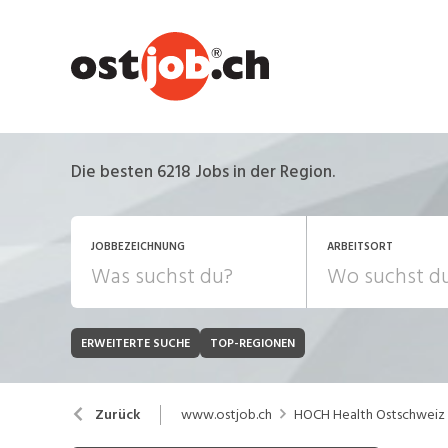
Die besten 6218 Jobs in der Region.
JOBBEZEICHNUNG
ARBEITSORT
ERWEITERTE SUCHE
TOP-REGIONEN
JOB-TYP
Bank, Versicherung
B
Festanstellung
www.ostjob.ch
HOCH Health Ostschweiz
Zurück
Chemie, Pharma, Biotechnologie
C