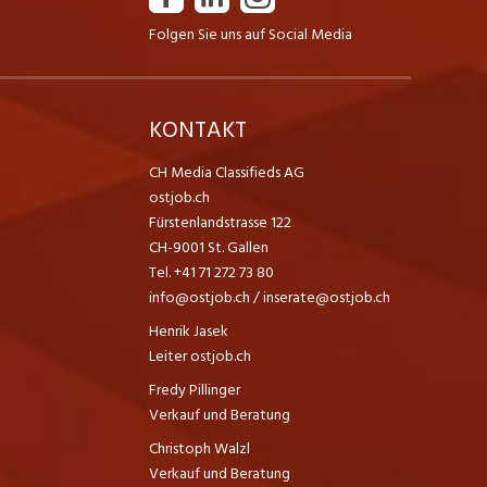
Folgen Sie uns auf Social Media
K
KONTAKT
CH Media Classifieds AG
ostjob.ch
Fürstenlandstrasse 122
CH-9001 St. Gallen
Tel. +41 71 272 73 80
info@ostjob.ch
/
inserate@ostjob.ch
Henrik Jasek
Leiter ostjob.ch
Fredy Pillinger
Verkauf und Beratung
Christoph Walzl
Verkauf und Beratung