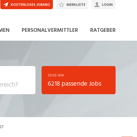
KOSTENLOSES JOBABO
MERKLISTE
LOGIN
JETZT BEWERBEN
MEN
PERSONALVERMITTLER
RATGEBER
ZEIGE MIR
6218 passende Jobs
, Soziale
sposition
nsport,
27