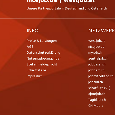
nicejob.de
westjob.at
Unsere Partnerportale in Deutschland und Österreich
INFO
NETZWER
Preise & Leistungen
westjob.at
AGB
nicejob.de
Datenschutzerklärung
myjob.ch
Nutzungsbedingungen
zentraljob.ch
Stellenmeldepflicht
jobbasel.ch
Schnittstelle
jobbern.ch
Impressum
jobmittelland.ch
jobzüri.ch
schaffu.ch (VS)
ajourjob.ch
Tagblatt.ch
CH Media