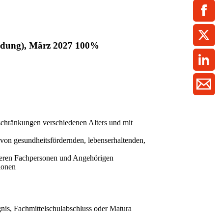
ment / Kader
chaft,
au,
on
ss
swesen,