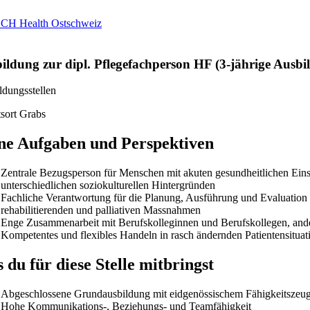
Praktikum
Manage
nanzen, Controlling, Treuhand,
Gartenbau, Landwirts
echt
Forstwirtschaft
Ferienjob
mmobilien, Facility Management,
Industrie, Maschinenb
einigung
Anlagenbau, Produkti
aufm. Berufe, Kundendienst,
Körperpflege, Wellne
erwaltung
chanik, Elektronik, Optik, Textil
Medizin, Gesundheit
ertigung)
Pflege
cherheit, Rettung, Polizei, Zoll