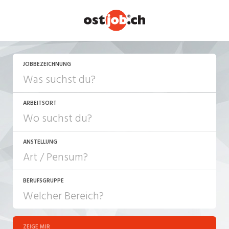
JETZT BEWERBEN
JOBBEZEICHNUNG
ARBEITSORT
ANSTELLUNG
BERUFSGRUPPE
JOB-TYP
10-100%
Festanstellung
ZEIGE MIR