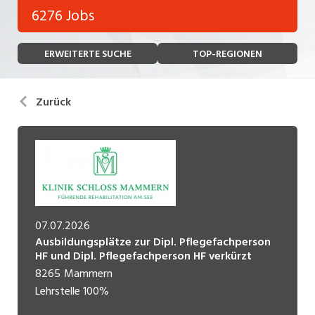
Bank, Versicherung
6276 Jobs
Temporär (befristet)
Bau, Handwerk, Elektro
ERWEITERTE SUCHE
TOP-REGIONEN
Bildung, Kunst, Design, Soziale Berufe, Sport
Freelance
Chemie, Pharma, Biotechnologie
Praktikum
Zurück
Consulting, Human Resources
Lehrstelle
Einkauf, Logistik, Transport, Verkehr
Ferienjob
Engineering, Technik, Architektur
POSITION
Finanzen, Controlling, Treuhand, Recht
07.07.2026
Gartenbau, Landwirtschaft, Forstwirtschaft
Führungsposition
Ausbildungsplätze zur Dipl. Pflegefachperson
HF und Dipl. Pflegefachperson HF verkürzt
Gastronomie, Hotellerie, Tourismus,
8265
Mammern
Management / Kader
Lebensmittel
Lehrstelle
100%
Immobilien, Facility Management, Reinigung