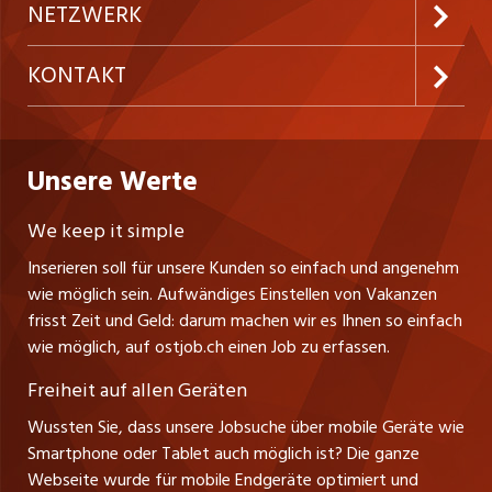
Inserieren
Preise & Leistungen
NETZWERK
Temporäre Jobs
Firmen
AGB
westjob.at
KONTAKT
Freelance Jobs
Personalvermittler
Datenschutzerklärung
nicejob.de
CH Media Classifieds AG
Praktika
Bewerber-Cockpit
ostjob.ch
Nutzungsbedingungen
Unsere Werte
myjob.ch
Fürstenlandstrasse 122
Lehrstellen
Ratgeber
Stellenmeldepflicht
CH-9001 St. Gallen
zentraljob.ch
We keep it simple
Tel. +41 71 272 73 80
Ferienjobs
Inserieren soll für unsere Kunden so einfach und angenehm
Schnittstelle
info@ostjob.ch
/
inserate@ostjob.ch
jobbasel.ch
wie möglich sein. Aufwändiges Einstellen von Vakanzen
Führungspositionen
Henrik Jasek
Impressum
frisst Zeit und Geld: darum machen wir es Ihnen so einfach
jobbern.ch
Leiter ostjob.ch
wie möglich, auf ostjob.ch einen Job zu erfassen.
Management / Kader-Jobs
Fredy Pillinger
jobmittelland.ch
Freiheit auf allen Geräten
Berufsgruppen
Verkauf und Beratung
Wussten Sie, dass unsere Jobsuche über mobile Geräte wie
jobzüri.ch
Christoph Walzl
Smartphone oder Tablet auch möglich ist? Die ganze
Top-Regionen
Verkauf und Beratung
Webseite wurde für mobile Endgeräte optimiert und
schaffu.ch (VS)