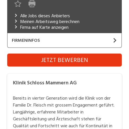
Industrie, Maschinenbau, Anlagenbau,
Produktion
Alle Jobs dieses Anbieters
Meinen Arbeitsweg berechnen
Informatik, Telekommunikation
Firma auf Karte anzeigen
Kaufm. Berufe, Kundendienst, Verwaltung
FIRMENINFOS
Körperpflege, Wellness
Klinik Schloss Mammern AG
JETZT BEWERBEN
Marketing, Kommunikation, Medien, Druck
Website
Mechanik, Elektronik, Optik, Textil (Fertigung)
Klinik Schloss Mammern AG
Medizin, Gesundheitswesen, Pflege
Verkauf, Handel, Kundenberatung,
Bereits in vierter Generation wird die Klinik von der
Aussendienst
Familie Dr. Fleisch mit grossem Engagement geführt.
Langjährige, erfahrene Mitarbeiter in
Sicherheit, Rettung, Polizei, Zoll
Geschäftsleitung und Ärzteschaft stehen für
Qualität und Fortschritt wie auch für Kontinuität in