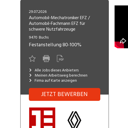
Freelance
Fi
Engineering, Technik, Architektur
29.07.2026
R
Lehrstelle
Automobil-Mechatroniker EFZ /
Automobil-Fachmann EFZ für
Gastronomie, Hotellerie,
I
schwere Nutzfahrzeuge
Tourismus, Lebensmittel
R
9470
Buchs
K
Informatik, Telekommunikation
Festanstellung
80-100%
V
Marketing, Kommunikation,
Me
Medien, Druck
(F
Alle Jobs dieses Anbieters
Meinen Arbeitsweg berechnen
Verkauf, Handel, Kundenberatung,
Si
Firma auf Karte anzeigen
Aussendienst
JETZT BEWERBEN