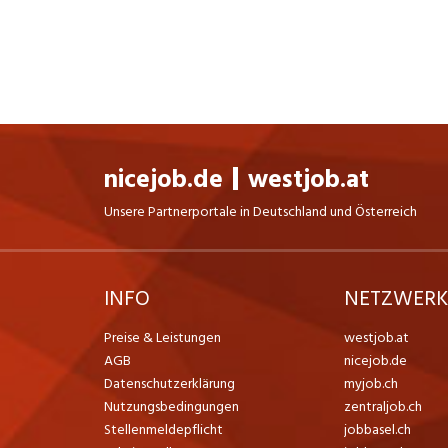
nicejob.de
westjob.at
Unsere Partnerportale in Deutschland und Österreich
INFO
NETZWER
Preise & Leistungen
westjob.at
AGB
nicejob.de
Datenschutzerklärung
myjob.ch
Nutzungsbedingungen
zentraljob.ch
Stellenmeldepflicht
jobbasel.ch