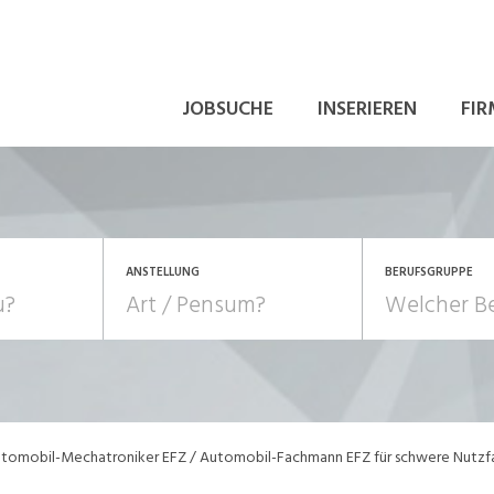
JOBSUCHE
INSERIEREN
FIR
ANSTELLUNG
BERUFSGRUPPE
Bildung, Kunst, Design
10-100%
Pensum
POSITION
au, Handwerk, Elektro
Berufe, Sport
Temporär (befristet)
Führung
Einkauf, Logistik, Tra
tomobil-Mechatroniker EFZ / Automobil-Fachmann EFZ für schwere Nutzf
onsulting, Human Resources
Verkehr