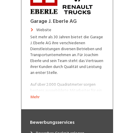
Garage J. Eberle AG
Website
Seit mehr als 30 Jahren bietet die Garage
J. Eberle AG ihre verschiedenen
Dienstleistungen diversen Betrieben und
Transportunternehmen an. Für Joachim
Eberle und sein Team steht das Vertrauen
ihrer Kunden durch Qualität und Leistung
an erster Stelle.
Auf über 2.000 Quadratmeter sorgen
bestens ausgebildete Mitarbeiter für ein
breites Leistungsangebot. Darunter fallen
Mehr
periodische Wartungsarbeiten, MFK-
Bereitstellungen sowie Reifenservice
sämtlicher Fahrzeuge. In der modernen
Prüfstrasse werden Fahrwerk, Bremsen
Bewerbungsservices
und Lenkgeometrie auf ihre Funktion
geprüft und eingestellt. Die neuesten