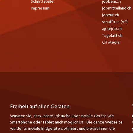
Schnittstelle
jobbern.ch
Impressum
jobmittelland.ch
jobzüri.ch
schaffu.ch (VS)
ajourjob.ch
Tagblatt.ch
CH Media
Freiheit auf allen Geräten
Wussten Sie, dass unsere Jobsuche über mobile Geräte wie
Smartphone oder Tablet auch möglich ist? Die ganze Webseite
wurde für mobile Endgeräte optimiert und bietet Ihnen die