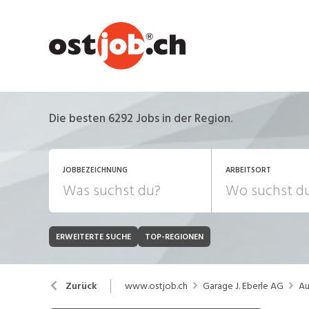
Die besten 6292 Jobs in der Region.
JOBBEZEICHNUNG
ARBEITSORT
ERWEITERTE SUCHE
TOP-REGIONEN
JOB-TYP
Bank, Versicherung
B
Festanstellung
www.ostjob.ch
Garage J. Eberle AG
Au
Zurück
Chemie, Pharma, Biotechnologie
C