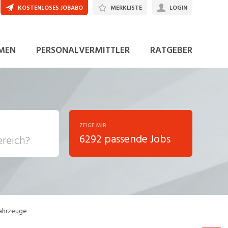
KOSTENLOSES JOBABO
MERKLISTE
LOGIN
JETZT BEWERBEN
MEN
PERSONALVERMITTLER
RATGEBER
ZEIGE MIR
6292 passende Jobs
, Soziale
sposition
nsport,
ahrzeuge