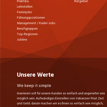
Praktika
Ratgeber
Lehrstellen
Bei Notfällen steht den Kunden der
Garage J. Eberle AG und Renault Trucks
Ferienjobs
ein internationaler 24-Stunden
Führungspositionen
Pannenservice während 365 Tagen im Jahr
Management / Kader-Jobs
zur Verfügung.
Berufsgruppen
Top-Regionen
Jobline
Unsere Werte
We keep it simple
Inserieren soll für unsere Kunden so einfach und angenehm wie
möglich sein. Aufwändiges Einstellen von Vakanzen frisst Zeit
und Geld: darum machen wir es Ihnen so einfach wie möglich,