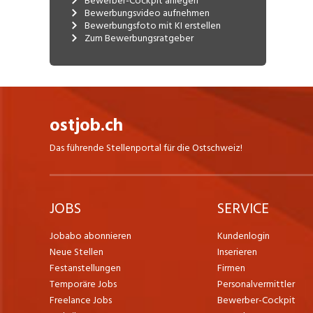
Bewerber-Cockpit anlegen
Testgeräte führen Diagnose- und
Bewerbungsvideo aufnehmen
Einstellungsarbeiten bei den LKW's bzw.
Bewerbungsfoto mit KI erstellen
Zum Bewerbungsratgeber
Anhängern und Aufliegern durch.
Ein umfangreiches Sortiment an Renault
Trucks Ersatzteilen für die verschiedenen
Fahrzeugtypen befindet sich im über 500
Quadratmeter grossen Ersatzteillager.
ostjob.ch
Joachim Eberle steht jederzeit persönlich
Das führende Stellenportal für die Ostschweiz!
für die Verkaufsberatung seiner Kunden
zur Verfügung.
Die Garage J.Eberle AG zeichnet sich
JOBS
SERVICE
nicht nur durch das grosse Angebot an
Dienstleistungen aus, sondern auch durch
die Oeffnungszeiten, welche auf die
Jobabo abonnieren
Kundenlogin
Kundenbedürfnisse abgestimmt sind. So
Neue Stellen
Inserieren
ist die Werkstatt und die Waschanlage
Festanstellungen
Firmen
von Montag-Freitag von 7.15 - 11.45 und
Temporäre Jobs
Personalvermittler
13.00 - 17.30 Uhr und Samstags von 7.15 -
Freelance Jobs
Bewerber-Cockpit
16.00 Uhr geöffnet.