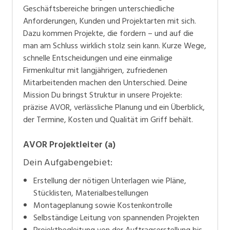
Geschäftsbereiche bringen unterschiedliche
Erfolg mitarbeiten wollen, senden Sie uns Ihre
Anforderungen, Kunden und Projektarten mit sich.
Unterlagen. Oder rufen Sie uns an. Wir geben Ihnen
Dazu kommen Projekte, die fordern – und auf die
gerne weitere Auskünfte. Zurzeit haben wir folgende
man am Schluss wirklich stolz sein kann. Kurze Wege,
Stellen anzubieten:
schnelle Entscheidungen und eine einmalige
Firmenkultur mit langjährigen, zufriedenen
Mitarbeitenden machen den Unterschied. Deine
Mission Du bringst Struktur in unsere Projekte:
präzise AVOR, verlässliche Planung und ein Überblick,
der Termine, Kosten und Qualität im Griff behält.
AVOR Projektleiter (a)
Dein Aufgabengebiet:
Erstellung der nötigen Unterlagen wie Pläne,
Stücklisten, Materialbestellungen
Montageplanung sowie Kostenkontrolle
Selbständige Leitung von spannenden Projekten