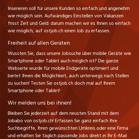
Tel. +41 71 272 73 80
Ferienjobs
Inserieren soll für unsere Kunden so einfach und angenehm
Schnittstelle
info@ostjob.ch
/
inserate@ostjob.ch
jobbasel.ch
wie möglich sein. Aufwändiges Einstellen von Vakanzen
Führungspositionen
Henrik Jasek
Impressum
frisst Zeit und Geld: darum machen wir es Ihnen so einfach
jobbern.ch
Leiter ostjob.ch
wie möglich, auf ostjob.ch einen Job zu erfassen.
Management / Kader-Jobs
Fredy Pillinger
jobmittelland.ch
Freiheit auf allen Geräten
Berufsgruppen
Verkauf und Beratung
Wussten Sie, dass unsere Jobsuche über mobile Geräte wie
jobzüri.ch
Christoph Walzl
Smartphone oder Tablet auch möglich ist? Die ganze
Top-Regionen
Verkauf und Beratung
Webseite wurde für mobile Endgeräte optimiert und
schaffu.ch (VS)
bietet Ihnen die Möglichkeit, auch unterwegs nach Stellen
Jobline
zu suchen! Testen Sie ostjob.ch doch mal auf Ihrem
ajourjob.ch
Smartphone oder Tablet!
Tagblatt.ch
Wir melden uns bei ihnen!
CH Media
Bleiben Sie jederzeit auf dem neusten Stand mit dem
Jobabo von ostjob.ch! Erfassen Sie ganz einfach Ihre
Suchbegriffe, Ihren gewünschten Umkreis oder eine Firma
und erhalten Sie täglich passende Jobs direkt in Ihr E-Mail