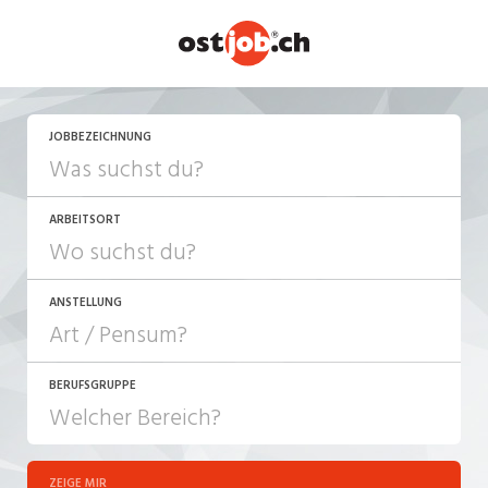
JETZT BEWERBEN
JOBBEZEICHNUNG
ARBEITSORT
ANSTELLUNG
BERUFSGRUPPE
JOB-TYP
10-100%
Festanstellung
ZEIGE MIR