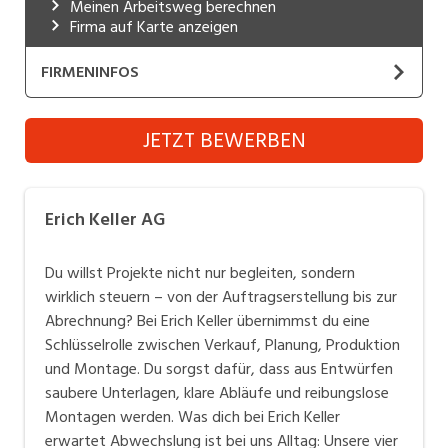
Meinen Arbeitsweg berechnen
Industrie, Maschinenbau, Anlagenbau,
Firma auf Karte anzeigen
Produktion
FIRMENINFOS
Informatik, Telekommunikation
Erich Keller AG
Kaufm. Berufe, Kundendienst, Verwaltung
JETZT BEWERBEN
Website
Körperpflege, Wellness
Marketing, Kommunikation, Medien, Druck
Die Erich Keller AG ist eine führende Schweizer
Erich Keller AG
Designfirma und Schreinerei mit Produktion in
Mechanik, Elektronik, Optik, Textil (Fertigung)
Sulgen. Im Fokus stehen hochwertige,
Du willst Projekte nicht nur begleiten, sondern
technologisch ausgereifte Produkte, Möbel und
Medizin, Gesundheitswesen, Pflege
wirklich steuern – von der Auftragserstellung bis zur
Klimasysteme, welche national und international
Abrechnung? Bei Erich Keller übernimmst du eine
Verkauf, Handel, Kundenberatung,
vertrieben werden.
Schlüsselrolle zwischen Verkauf, Planung, Produktion
Aussendienst
Sie freuen sich für unsere Kunden persönliche
und Montage. Du sorgst dafür, dass aus Entwürfen
Höchstleistungen zu erbringen. Sie tragen gerne
Sicherheit, Rettung, Polizei, Zoll
saubere Unterlagen, klare Abläufe und reibungslose
Verantwortung und arbeiten selbständig und
Montagen werden. Was dich bei Erich Keller
erwartet Abwechslung ist bei uns Alltag: Unsere vier
zielorientiert. Wenn Sie an unserem gemeinsamen