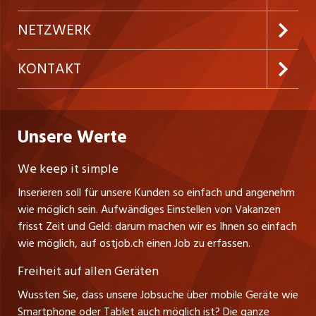
Festanstellungen
Inserieren
Preise & Leistungen
NETZWERK
Temporäre Jobs
Firmen
AGB
westjob.at
KONTAKT
Freelance Jobs
Personalvermittler
Datenschutzerklärung
nicejob.de
CH Media Classifieds AG
Praktika
Bewerber-Cockpit
ostjob.ch
Nutzungsbedingungen
Unsere Werte
myjob.ch
Fürstenlandstrasse 122
Lehrstellen
Ratgeber
Stellenmeldepflicht
CH-9001 St. Gallen
zentraljob.ch
We keep it simple
Tel. +41 71 272 73 80
Ferienjobs
Inserieren soll für unsere Kunden so einfach und angenehm
Schnittstelle
info@ostjob.ch
/
inserate@ostjob.ch
jobbasel.ch
wie möglich sein. Aufwändiges Einstellen von Vakanzen
Führungspositionen
Henrik Jasek
Impressum
frisst Zeit und Geld: darum machen wir es Ihnen so einfach
jobbern.ch
Leiter ostjob.ch
wie möglich, auf ostjob.ch einen Job zu erfassen.
Management / Kader-Jobs
Fredy Pillinger
jobmittelland.ch
Freiheit auf allen Geräten
Berufsgruppen
Verkauf und Beratung
Wussten Sie, dass unsere Jobsuche über mobile Geräte wie
jobzüri.ch
Christoph Walzl
Smartphone oder Tablet auch möglich ist? Die ganze
Top-Regionen