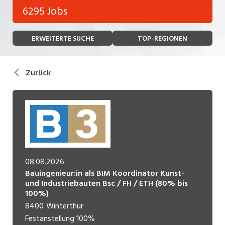
Bank, Versicherung
6295 Jobs
Temporär (befristet)
Bau, Handwerk, Elektro
ERWEITERTE SUCHE
TOP-REGIONEN
Bildung, Kunst, Design, Soziale Berufe, Sport
Freelance
Chemie, Pharma, Biotechnologie
Praktikum
Zurück
Consulting, Human Resources
Lehrstelle
Einkauf, Logistik, Transport, Verkehr
Ferienjob
Engineering, Technik, Architektur
POSITION
Finanzen, Controlling, Treuhand, Recht
08.08.2026
Gartenbau, Landwirtschaft, Forstwirtschaft
Führungsposition
Bauingenieur:in als BIM Koordinator Kunst-
und Industriebauten Bsc / FH / ETH (80% bis
Gastronomie, Hotellerie, Tourismus,
100%)
Management / Kader
Lebensmittel
8400
Winterthur
Immobilien, Facility Management, Reinigung
Festanstellung
100%