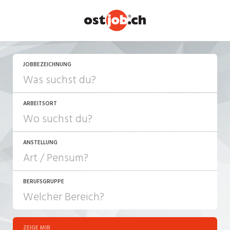
JETZT BEWERBEN
JOBBEZEICHNUNG
ARBEITSORT
ANSTELLUNG
BERUFSGRUPPE
JOB-TYP
10-100%
Festanstellung
ZEIGE MIR