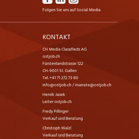
Folgen Sie uns auf Social Media
K
KONTAKT
CH Media Classifieds AG
ostjob.ch
Fürstenlandstrasse 122
CH-9001 St. Gallen
Tel. +41 71 272 73 80
info@ostjob.ch
/
inserate@ostjob.ch
Henrik Jasek
Leiter ostjob.ch
Fredy Pillinger
Verkauf und Beratung
Christoph Walzl
Verkauf und Beratung