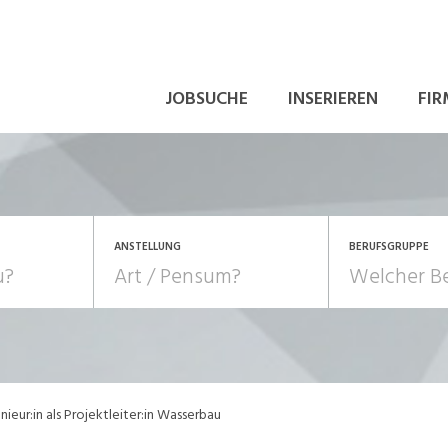
JOBSUCHE
INSERIEREN
FIR
ANSTELLUNG
BERUFSGRUPPE
Bildung, Kunst, Design
10-100%
Pensum
POSITION
au, Handwerk, Elektro
Berufe, Sport
Temporär (befristet)
Führung
Einkauf, Logistik, Tra
ieur:in als Projektleiter:in Wasserbau
onsulting, Human Resources
Verkehr