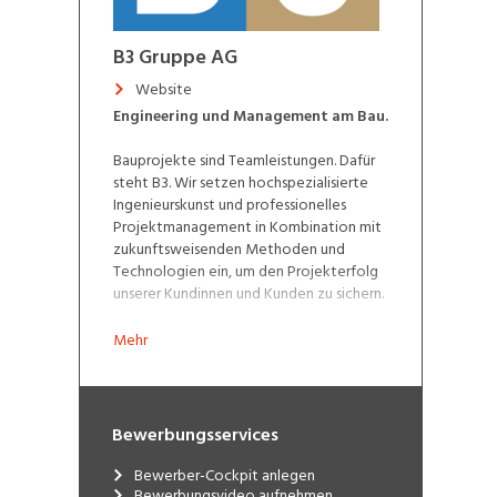
B3 Gruppe AG
Website
Engineering und Management am Bau.
Bauprojekte sind Teamleistungen. Dafür
steht B3. Wir setzen hochspezialisierte
Ingenieurskunst und professionelles
Projektmanagement in Kombination mit
zukunftsweisenden Methoden und
Technologien ein, um den Projekterfolg
unserer Kundinnen und Kunden zu sichern.
Standorte
Mehr
Wil, Romanshorn, Winterthur, Bern, Biel
Bewerbungsservices
Bewerber-Cockpit anlegen
Bewerbungsvideo aufnehmen