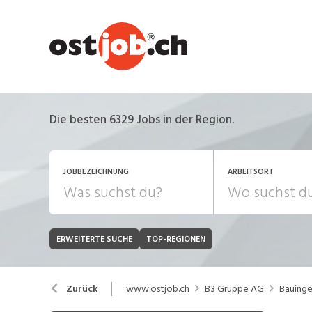
Die besten 6329 Jobs in der Region.
JOBBEZEICHNUNG
ARBEITSORT
ERWEITERTE SUCHE
TOP-REGIONEN
JOB-TYP
Bank, Versicherung
B
Festanstellung
www.ostjob.ch
B3 Gruppe AG
Bauingen
Zurück
Chemie, Pharma, Biotechnologie
C