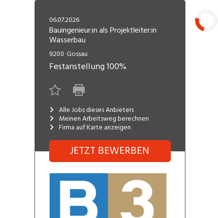
Freelance
Fi
Engineering, Technik, Architektur
06.07.2026
R
Lehrstelle
Bauingenieur:in als Projektleiter:in
Wasserbau
Gastronomie, Hotellerie,
I
Laden...
Tourismus, Lebensmittel
R
9200
Gossau
Festanstellung
100%
K
Informatik, Telekommunikation
V
Marketing, Kommunikation,
Me
Medien, Druck
(F
Alle Jobs dieses Anbieters
Meinen Arbeitsweg berechnen
Firma auf Karte anzeigen
Verkauf, Handel, Kundenberatung,
Si
Aussendienst
JETZT BEWERBEN