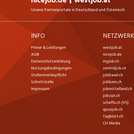
nicejob.de
westjob.at
Unsere Partnerportale in Deutschland und Österreich
INFO
NETZWER
Preise & Leistungen
westjob.at
AGB
nicejob.de
Datenschutzerklärung
myjob.ch
Nutzungsbedingungen
zentraljob.ch
Stellenmeldepflicht
jobbasel.ch
Schnittstelle
jobbern.ch
Impressum
jobmittelland.ch
jobzüri.ch
schaffu.ch (VS)
ajourjob.ch
Tagblatt.ch
CH Media