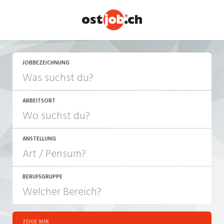
JETZT BEWERBEN
JOBBEZEICHNUNG
ARBEITSORT
ANSTELLUNG
BERUFSGRUPPE
JOB-TYP
10-100%
Festanstellung
ZEIGE MIR