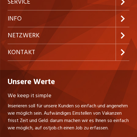
Jobabo abonnieren
SERVICE
Neue Stellen
Kundenlogin
INFO
Festanstellungen
Inserieren
Preise & Leistungen
NETZWERK
Temporäre Jobs
Firmen
AGB
westjob.at
KONTAKT
Freelance Jobs
Personalvermittler
Datenschutzerklärung
nicejob.de
CH Media Classifieds AG
Praktika
Bewerber-Cockpit
ostjob.ch
Nutzungsbedingungen
Unsere Werte
myjob.ch
Fürstenlandstrasse 122
Lehrstellen
Ratgeber
Stellenmeldepflicht
CH-9001 St. Gallen
zentraljob.ch
We keep it simple
Tel. +41 71 272 73 80
Ferienjobs
Inserieren soll für unsere Kunden so einfach und angenehm
Schnittstelle
info@ostjob.ch
/
inserate@ostjob.ch
jobbasel.ch
wie möglich sein. Aufwändiges Einstellen von Vakanzen
Führungspositionen
Henrik Jasek
Impressum
frisst Zeit und Geld: darum machen wir es Ihnen so einfach
jobbern.ch
Leiter ostjob.ch
wie möglich, auf ostjob.ch einen Job zu erfassen.
Management / Kader-Jobs
Fredy Pillinger