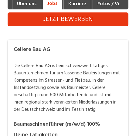
Jobs
Über uns
Karriere
Fotos / Videos
Industrie, Maschinenbau, Anlagenbau,
Produktion
JETZT BEWERBEN
Informatik, Telekommunikation
Kaufm. Berufe, Kundendienst, Verwaltung
Cellere Bau AG
Körperpflege, Wellness
Marketing, Kommunikation, Medien, Druck
Die Cellere Bau AG ist ein schweizweit tätiges
Bauunternehmen für umfassende Bauleistungen mit
Mechanik, Elektronik, Optik, Textil (Fertigung)
Kompetenz im Strassen- und Tiefbau, in der
Instandsetzung sowie als Baumeister. Cellere
Medizin, Gesundheitswesen, Pflege
beschäftigt rund 600 Mitarbeitende und ist mit
Verkauf, Handel, Kundenberatung,
ihren regional stark verankerten Niederlassungen in
Aussendienst
der Deutschschweiz und im Tessin tätig.
Sicherheit, Rettung, Polizei, Zoll
Baumaschinenführer (m/w/d) 100%
Deine Tätigkeiten