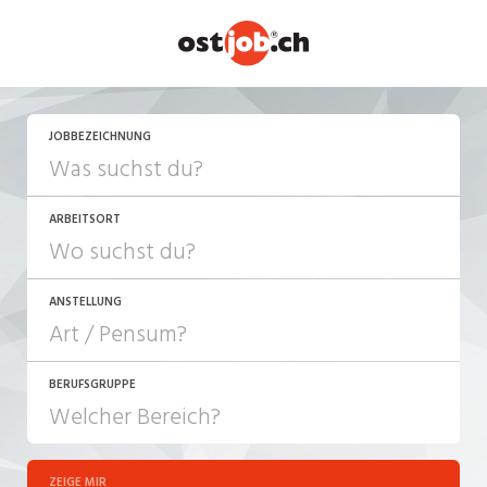
JETZT BEWERBEN
JOBBEZEICHNUNG
ARBEITSORT
ANSTELLUNG
BERUFSGRUPPE
JOB-TYP
10-100%
Festanstellung
ZEIGE MIR