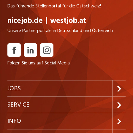
Das führende Stellenportal für die Ostschweiz!
nicejob.de
westjob.at
Unsere Partnerportale in Deutschland und Österreich
Folgen Sie uns auf Social Media
JOBS
Jobabo abonnieren
SERVICE
Neue Stellen
Kundenlogin
INFO
Festanstellungen