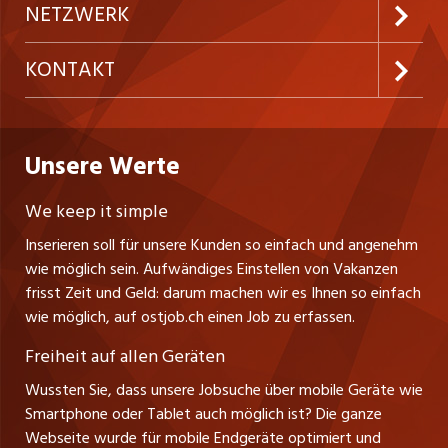
Inserieren
Preise & Leistungen
NETZWERK
Temporäre Jobs
Firmen
AGB
westjob.at
KONTAKT
Freelance Jobs
Personalvermittler
Datenschutzerklärung
nicejob.de
CH Media Classifieds AG
Praktika
Bewerber-Cockpit
ostjob.ch
Nutzungsbedingungen
Unsere Werte
myjob.ch
Fürstenlandstrasse 122
Lehrstellen
Ratgeber
Stellenmeldepflicht
CH-9001 St. Gallen
zentraljob.ch
We keep it simple
Tel. +41 71 272 73 80
Ferienjobs
Inserieren soll für unsere Kunden so einfach und angenehm
Schnittstelle
info@ostjob.ch
/
inserate@ostjob.ch
jobbasel.ch
wie möglich sein. Aufwändiges Einstellen von Vakanzen
Führungspositionen
Henrik Jasek
Impressum
frisst Zeit und Geld: darum machen wir es Ihnen so einfach
jobbern.ch
Leiter ostjob.ch
wie möglich, auf ostjob.ch einen Job zu erfassen.
Management / Kader-Jobs
Fredy Pillinger
jobmittelland.ch
Freiheit auf allen Geräten
Berufsgruppen
Verkauf und Beratung
Wussten Sie, dass unsere Jobsuche über mobile Geräte wie
jobzüri.ch
Christoph Walzl
Smartphone oder Tablet auch möglich ist? Die ganze
Top-Regionen
Verkauf und Beratung
Webseite wurde für mobile Endgeräte optimiert und
schaffu.ch (VS)