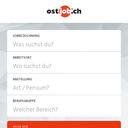
JETZT BEWERBEN
JOBBEZEICHNUNG
ARBEITSORT
ANSTELLUNG
BERUFSGRUPPE
JOB-TYP
10-100%
Festanstellung
ZEIGE MIR