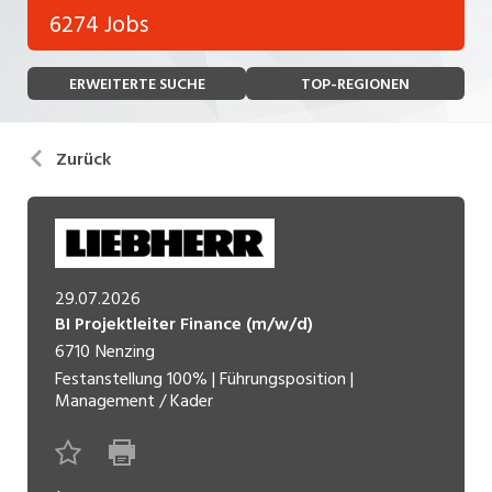
Bank, Versicherung
6274 Jobs
Temporär (befristet)
Bau, Handwerk, Elektro
ERWEITERTE SUCHE
TOP-REGIONEN
Bildung, Kunst, Design, Soziale Berufe, Sport
Freelance
Chemie, Pharma, Biotechnologie
Praktikum
Zurück
Consulting, Human Resources
Lehrstelle
Einkauf, Logistik, Transport, Verkehr
Ferienjob
Engineering, Technik, Architektur
29.07.2026
POSITION
Finanzen, Controlling, Treuhand, Recht
BI Projektleiter Finance (m/w/d)
6710
Nenzing
Gartenbau, Landwirtschaft, Forstwirtschaft
Führungsposition
Festanstellung
100%
|
Führungsposition
|
Management / Kader
Gastronomie, Hotellerie, Tourismus,
Management / Kader
Lebensmittel
Immobilien, Facility Management, Reinigung