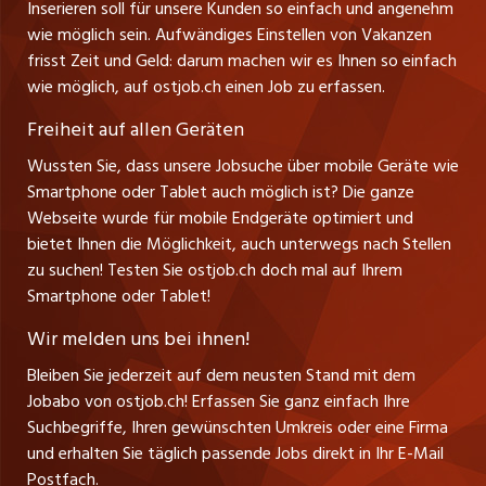
Inserieren soll für unsere Kunden so einfach und angenehm
Schnittstelle
info@ostjob.ch
/
inserate@ostjob.ch
jobbasel.ch
wie möglich sein. Aufwändiges Einstellen von Vakanzen
Führungspositionen
Henrik Jasek
Impressum
frisst Zeit und Geld: darum machen wir es Ihnen so einfach
jobbern.ch
Leiter ostjob.ch
wie möglich, auf ostjob.ch einen Job zu erfassen.
Management / Kader-Jobs
Fredy Pillinger
jobmittelland.ch
Freiheit auf allen Geräten
Berufsgruppen
Verkauf und Beratung
Wussten Sie, dass unsere Jobsuche über mobile Geräte wie
jobzüri.ch
Christoph Walzl
Smartphone oder Tablet auch möglich ist? Die ganze
Top-Regionen
Verkauf und Beratung
Webseite wurde für mobile Endgeräte optimiert und
schaffu.ch (VS)
bietet Ihnen die Möglichkeit, auch unterwegs nach Stellen
Jobline
zu suchen! Testen Sie ostjob.ch doch mal auf Ihrem
ajourjob.ch
Smartphone oder Tablet!
Tagblatt.ch
Wir melden uns bei ihnen!
CH Media
Bleiben Sie jederzeit auf dem neusten Stand mit dem
Jobabo von ostjob.ch! Erfassen Sie ganz einfach Ihre
Suchbegriffe, Ihren gewünschten Umkreis oder eine Firma
und erhalten Sie täglich passende Jobs direkt in Ihr E-Mail
Postfach.