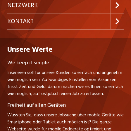
Inserieren
Preise & Leistungen
NETZWERK
Ostschweiz kümmert sich gezielt um die Gesundheit
der Mitarbeitenden und stellt dafür auch
Temporäre Jobs
Firmen
AGB
gesundheitsfördernde Kurse und diverse Beratungs-
westjob.at
KONTAKT
Freelance Jobs
und Coachingangebote zur Verfügung. Wir
Personalvermittler
Datenschutzerklärung
nicejob.de
unterstützen Sie dabei, sowohl Ihre fachlichen als
CH Media Classifieds AG
Praktika
auch Ihre persönlichen Kompetenzen stetig
Bewerber-Cockpit
ostjob.ch
Nutzungsbedingungen
Unsere Werte
myjob.ch
weiterzuentwickeln.
Fürstenlandstrasse 122
Lehrstellen
Ratgeber
Stellenmeldepflicht
CH-9001 St. Gallen
zentraljob.ch
We keep it simple
Tel. +41 71 272 73 80
Ferienjobs
Inserieren soll für unsere Kunden so einfach und angenehm
Schnittstelle
info@ostjob.ch
/
inserate@ostjob.ch
jobbasel.ch
wie möglich sein. Aufwändiges Einstellen von Vakanzen
Führungspositionen
Henrik Jasek
Impressum
frisst Zeit und Geld: darum machen wir es Ihnen so einfach
jobbern.ch
Leiter ostjob.ch
wie möglich, auf ostjob.ch einen Job zu erfassen.
Management / Kader-Jobs
Fredy Pillinger
jobmittelland.ch
Freiheit auf allen Geräten
Berufsgruppen
Verkauf und Beratung
Wussten Sie, dass unsere Jobsuche über mobile Geräte wie
jobzüri.ch
Christoph Walzl
Smartphone oder Tablet auch möglich ist? Die ganze
Top-Regionen
Verkauf und Beratung
Webseite wurde für mobile Endgeräte optimiert und
schaffu.ch (VS)