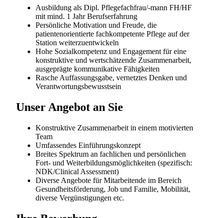
Ambi Rorschach
Ambulatorium Rorschach
Starten Sie Ihre berufliche Zukunft bei der grössten
Gesundheitsversorgerin der Schweiz. Ob Sie am
Anfang Ihrer Laufbahn stehen oder nach neuen
Entwicklungsmöglichkeiten suchen – bei HOCH Health
Ostschweiz erwarten Sie spannende
Herausforderungen, umfassende Aus- und
Weiterbildungsangebote und ein engagiertes Team,
das Sie auf Ihrem Weg unterstützt.
HOCH Health Ostschweiz fördert und unterstützt die
Aus-, Fort- und Weiterbildung von Mitarbeitenden.
Jährlich nutzen über 700 Personen – von der
Grundbildung über die Höhere Fachschule bis hin zur
Fachhochschule inklusive Nachdiplomstudiengänge –
das Angebot. In internen und externen Fort- und