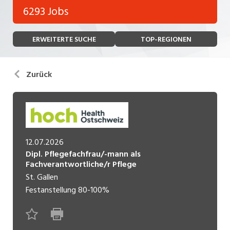
Bank, Versicherung
6293 Jobs
Temporär (befristet)
Bau, Handwerk, Elektro
ERWEITERTE SUCHE
TOP-REGIONEN
Bildung, Kunst, Design, Soziale Berufe, Sport
Freelance
Chemie, Pharma, Biotechnologie
Praktikum
Zurück
Consulting, Human Resources
Lehrstelle
Einkauf, Logistik, Transport, Verkehr
Ferienjob
Engineering, Technik, Architektur
12.07.2026
POSITION
Finanzen, Controlling, Treuhand, Recht
Dipl. Pflegefachfrau/-mann als
Fachverantwortliche/r Pflege
Gartenbau, Landwirtschaft, Forstwirtschaft
Führungsposition
St. Gallen
Festanstellung
80-100%
Gastronomie, Hotellerie, Tourismus,
Management / Kader
Lebensmittel
Immobilien, Facility Management, Reinigung