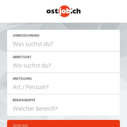
JETZT BEWERBEN
JOBBEZEICHNUNG
ARBEITSORT
ANSTELLUNG
BERUFSGRUPPE
JOB-TYP
10-100%
Festanstellung
ZEIGE MIR