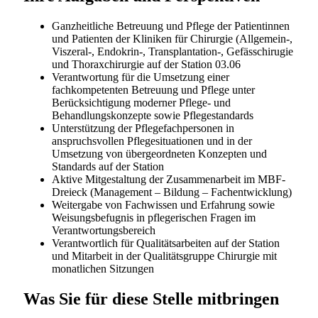
Wenn Sie eine begeisterungsfähige, lösungsorientierte
und initiative Persönlichkeit sind, finden Sie bei HOCH
Health Ostschweiz die idealen Voraussetzungen Ihre
berufliche Zukunft zu gestalten. Informieren Sie sich
über die Möglichkeiten unter
www.h-och.ch/karriere
HOCH Health Ostschweiz hat regional an
verschiedenen Standorten vertreten und ist damit
oftmals ein Arbeitsort in der Nähe des Wohnortes.
Kantonsspital St.Gallen
Spital Altstätten
Spital Grabs
Spital Linth
Spital Wil
Ambi Flawil