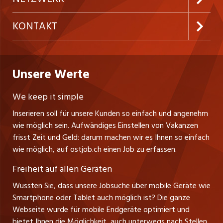
Temporäre Jobs
Firmen
AGB
westjob.at
KONTAKT
Freelance Jobs
Personalvermittler
Datenschutzerklärung
nicejob.de
CH Media Classifieds AG
Praktika
Bewerber-Cockpit
ostjob.ch
Nutzungsbedingungen
Unsere Werte
myjob.ch
Fürstenlandstrasse 122
Lehrstellen
Ratgeber
Stellenmeldepflicht
CH-9001 St. Gallen
zentraljob.ch
We keep it simple
Tel. +41 71 272 73 80
Ferienjobs
Inserieren soll für unsere Kunden so einfach und angenehm
Schnittstelle
info@ostjob.ch
/
inserate@ostjob.ch
jobbasel.ch
wie möglich sein. Aufwändiges Einstellen von Vakanzen
Führungspositionen
Henrik Jasek
Impressum
frisst Zeit und Geld: darum machen wir es Ihnen so einfach
jobbern.ch
Leiter ostjob.ch
wie möglich, auf ostjob.ch einen Job zu erfassen.
Management / Kader-Jobs
Fredy Pillinger
jobmittelland.ch
Freiheit auf allen Geräten
Berufsgruppen
Verkauf und Beratung
Wussten Sie, dass unsere Jobsuche über mobile Geräte wie
jobzüri.ch
Christoph Walzl
Smartphone oder Tablet auch möglich ist? Die ganze
Top-Regionen
Verkauf und Beratung
Webseite wurde für mobile Endgeräte optimiert und
schaffu.ch (VS)
bietet Ihnen die Möglichkeit, auch unterwegs nach Stellen
Jobline