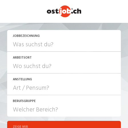
JETZT BEWERBEN
JOBBEZEICHNUNG
ARBEITSORT
ANSTELLUNG
BERUFSGRUPPE
JOB-TYP
10-100%
Festanstellung
ZEIGE MIR