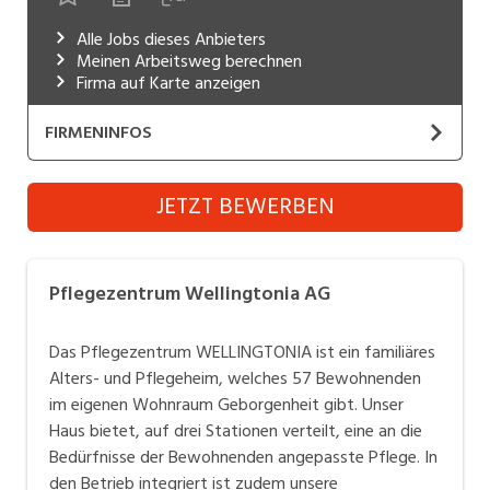
Industrie, Maschinenbau, Anlagenbau,
Alle Jobs dieses Anbieters
Produktion
Meinen Arbeitsweg berechnen
Firma auf Karte anzeigen
Informatik, Telekommunikation
FIRMENINFOS
Kaufm. Berufe, Kundendienst, Verwaltung
Körperpflege, Wellness
Pflegezentrum Wellingtonia AG
JETZT BEWERBEN
Website
Marketing, Kommunikation, Medien, Druck
Mechanik, Elektronik, Optik, Textil (Fertigung)
Das Pflegezentrum WELLINGTONIA ist ein familiäres
Pflegezentrum Wellingtonia AG
Alters- und Pflegeheim, welches 54 Bewohnenden im
Medizin, Gesundheitswesen, Pflege
eigenen Wohnraum Geborgenheit gibt. Unser Haus
Das Pflegezentrum WELLINGTONIA ist ein familiäres
Verkauf, Handel, Kundenberatung,
bietet, auf drei Stationen verteilt, eine an die
Alters- und Pflegeheim, welches 57 Bewohnenden
Aussendienst
Bedürfnisse der Bewohnenden angepasste Pflege. In
im eigenen Wohnraum Geborgenheit gibt. Unser
den Betrieb integriert ist zudem unsere
Sicherheit, Rettung, Polizei, Zoll
Haus bietet, auf drei Stationen verteilt, eine an die
Kindertagesstätte HuKuGei mit 36
Bedürfnisse der Bewohnenden angepasste Pflege. In
Betreuungsplätzen. Das Leben im Wellingtonia ist
den Betrieb integriert ist zudem unsere