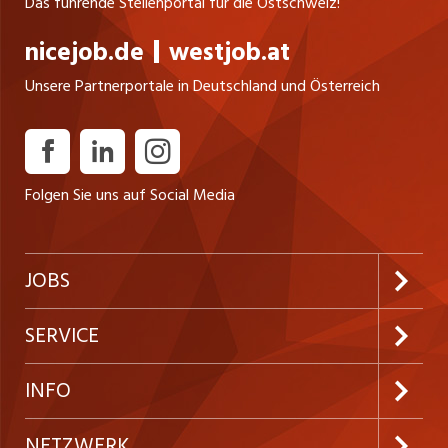
Das führende Stellenportal für die Ostschweiz!
nicejob.de
westjob.at
Unsere Partnerportale in Deutschland und Österreich
Folgen Sie uns auf Social Media
JOBS
Jobabo abonnieren
SERVICE
Neue Stellen
Kundenlogin
INFO
Festanstellungen
Inserieren
Preise & Leistungen
NETZWERK