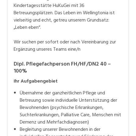
vielseitig und echt, getreu unserem Grundsatz: „Leben
Kindertagesstätte HuKuGei mit 36
Betreuungsplätzen. Das Leben im Wellingtonia ist
eben“.
vielseitig und echt, getreu unserem Grundsatz:
„Leben eben“.
Wir suchen per sofort oder nach Vereinbarung zur
Ergänzung unseres Teams eine/n
Dipl. Pflegefachperson FH/HF/DN2 40 –
100%
Ihr Aufgabengebiet
Übernahme der ganzheitlichen Pflege und
Betreuung sowie individuelle Unterstützung der
Bewohnenden (psychische Erkrankungen,
Suchterkrankungen, Palliative Care, Menschen mit
Demenz und Mehrfachdiagnosen)
Begleitung unserer Bewohnenden in der