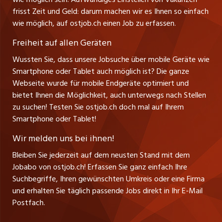
Führungspositionen
Henrik Jasek
Impressum
frisst Zeit und Geld: darum machen wir es Ihnen so einfach
jobbern.ch
Leiter ostjob.ch
wie möglich, auf ostjob.ch einen Job zu erfassen.
Management / Kader-Jobs
Fredy Pillinger
jobmittelland.ch
Freiheit auf allen Geräten
Berufsgruppen
Verkauf und Beratung
Wussten Sie, dass unsere Jobsuche über mobile Geräte wie
jobzüri.ch
Christoph Walzl
Smartphone oder Tablet auch möglich ist? Die ganze
Top-Regionen
Verkauf und Beratung
Webseite wurde für mobile Endgeräte optimiert und
schaffu.ch (VS)
bietet Ihnen die Möglichkeit, auch unterwegs nach Stellen
Jobline
zu suchen! Testen Sie ostjob.ch doch mal auf Ihrem
ajourjob.ch
Smartphone oder Tablet!
Tagblatt.ch
Wir melden uns bei ihnen!
CH Media
Bleiben Sie jederzeit auf dem neusten Stand mit dem
Jobabo von ostjob.ch! Erfassen Sie ganz einfach Ihre
Suchbegriffe, Ihren gewünschten Umkreis oder eine Firma
und erhalten Sie täglich passende Jobs direkt in Ihr E-Mail
Postfach.