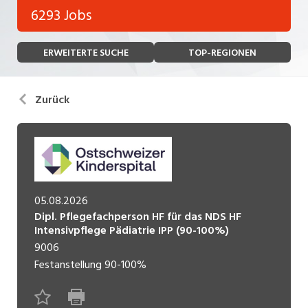
Bank, Versicherung
6293 Jobs
Temporär (befristet)
Bau, Handwerk, Elektro
ERWEITERTE SUCHE
TOP-REGIONEN
Bildung, Kunst, Design, Soziale Berufe, Sport
Freelance
Chemie, Pharma, Biotechnologie
Praktikum
Zurück
Consulting, Human Resources
Lehrstelle
Einkauf, Logistik, Transport, Verkehr
Ferienjob
Engineering, Technik, Architektur
POSITION
Finanzen, Controlling, Treuhand, Recht
05.08.2026
Dipl. Pflegefachperson HF für das NDS HF
Gartenbau, Landwirtschaft, Forstwirtschaft
Intensivpflege Pädiatrie IPP (90-100%)
Führungsposition
9006
Gastronomie, Hotellerie, Tourismus,
Festanstellung
90-100%
Management / Kader
Lebensmittel
Immobilien, Facility Management, Reinigung