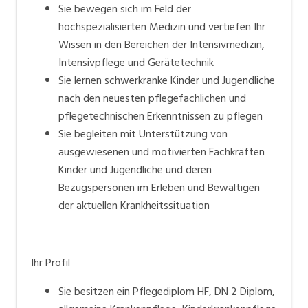
Jugendchirurgie sowie in der Adoleszentenmedizin
Sie bewegen sich im Feld der
und Pädiatrischen Psychosomatik. Wir orientieren uns
hochspezialisierten Medizin und vertiefen Ihr
bei der Beratung, Behandlung, Pflege sowie
Wissen in den Bereichen der Intensivmedizin,
Betreuung am Gesamtsystem Familie sowie den zehn
Intensivpflege und Gerätetechnik
Artikeln der «European Association for Children in
Sie lernen schwerkranke Kinder und Jugendliche
Hospital».
nach den neuesten pflegefachlichen und
pflegetechnischen Erkenntnissen zu pflegen
Sie begleiten mit Unterstützung von
ausgewiesenen und motivierten Fachkräften
Kinder und Jugendliche und deren
Bezugspersonen im Erleben und Bewältigen
der aktuellen Krankheitssituation
Ihr Profil
Sie besitzen ein Pflegediplom HF, DN 2 Diplom,