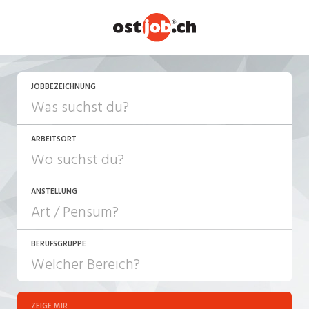
JETZT BEWERBEN
JOBBEZEICHNUNG
ARBEITSORT
ANSTELLUNG
BERUFSGRUPPE
JOB-TYP
10-100%
Festanstellung
ZEIGE MIR