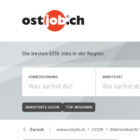
Die besten 6318 Jobs in der Region.
JOBBEZEICHNUNG
ARBEITSORT
ERWEITERTE SUCHE
TOP-REGIONEN
JOB-TYP
Bank, Versicherung
B
Festanstellung
www.ostjob.ch
CICOR
Elektroniker/In
Zurück
Chemie, Pharma, Biotechnologie
C