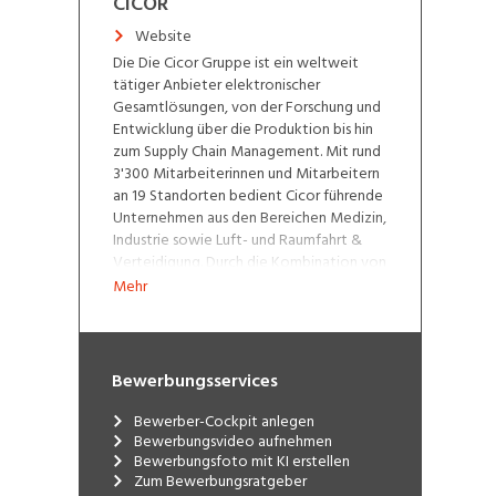
CICOR
Website
Die Die Cicor Gruppe ist ein weltweit
tätiger Anbieter elektronischer
Gesamtlösungen, von der Forschung und
Entwicklung über die Produktion bis hin
zum Supply Chain Management. Mit rund
3'300 Mitarbeiterinnen und Mitarbeitern
an 19 Standorten bedient Cicor führende
Unternehmen aus den Bereichen Medizin,
Industrie sowie Luft- und Raumfahrt &
Verteidigung. Durch die Kombination von
kundenspezifischen
Mehr
Entwicklungslösungen, Hightech-
Komponenten und der Herstellung von
elektronischen Geräten, schafft Cicor
einen Mehrwert für ihre Kunden. Die
Bewerbungsservices
Aktien der Cicor Technologies Ltd.
werden an der SIX Swiss Exchange
Bewerber-Cockpit anlegen
gehandelt (CICN).
Bewerbungsvideo aufnehmen
Bewerbungsfoto mit KI erstellen
Zum Bewerbungsratgeber