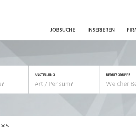
JOBSUCHE
INSERIEREN
FIR
ANSTELLUNG
BERUFSGRUPPE
Bildung, Kunst, Design
10-100%
Pensum
POSITION
au, Handwerk, Elektro
Berufe, Sport
Temporär (befristet)
Führung
Einkauf, Logistik, Tra
 100%
onsulting, Human Resources
Verkehr