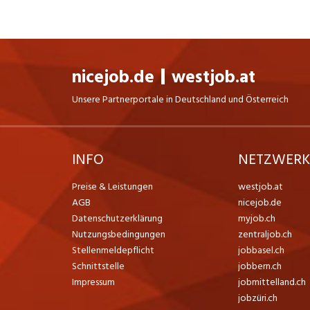
nicejob.de
westjob.at
Unsere Partnerportale in Deutschland und Österreich
INFO
NETZWER
Preise & Leistungen
westjob.at
AGB
nicejob.de
Datenschutzerklärung
myjob.ch
Nutzungsbedingungen
zentraljob.ch
Stellenmeldepflicht
jobbasel.ch
Schnittstelle
jobbern.ch
Impressum
jobmittelland.ch
jobzüri.ch