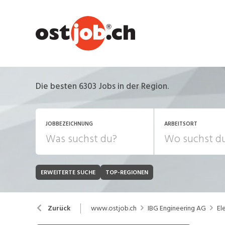
Die besten 6303 Jobs in der Region.
JOBBEZEICHNUNG
ARBEITSORT
ERWEITERTE SUCHE
TOP-REGIONEN
JOB-TYP
Bank, Versicherung
B
Festanstellung
www.ostjob.ch
IBG Engineering AG
El
Zurück
Chemie, Pharma, Biotechnologie
C