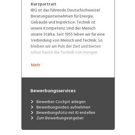
Kurzportrait
IBG ist das führende Deutschschweizer
Beratungsunternehmen für Energie,
Gebäude und Inspektion. Technik ist
unsere Kompetenz. Und der Mensch
unsere Stärke. Seit 1955 leben wir für eine
Verbindung von Mensch und Technik. So
bleiben wir am Puls der Zeit und bieten
schon heute die Technik von morgen.
Mehr erfahren Sie unter
ibg.ch
Mehr
Bewerbungsservices
Bewerber-Cockpit anlegen
Bewerbungsvideo aufnehmen
Bewerbungsfoto mit KI erstellen
Zum Bewerbungsratgeber