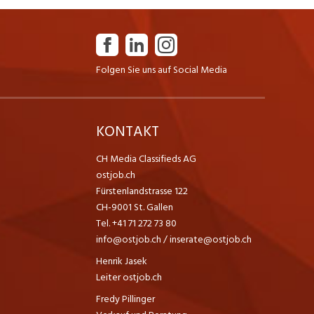
Folgen Sie uns auf Social Media
K
KONTAKT
CH Media Classifieds AG
ostjob.ch
Fürstenlandstrasse 122
CH-9001 St. Gallen
Tel. +41 71 272 73 80
info@ostjob.ch
/
inserate@ostjob.ch
Henrik Jasek
Leiter ostjob.ch
Fredy Pillinger