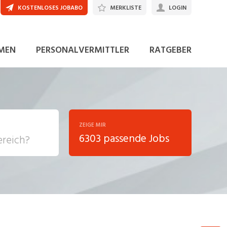
KOSTENLOSES JOBABO
MERKLISTE
LOGIN
JETZT BEWERBEN
MEN
PERSONALVERMITTLER
RATGEBER
ZEIGE MIR
6303 passende Jobs
, Soziale
sposition
nsport,