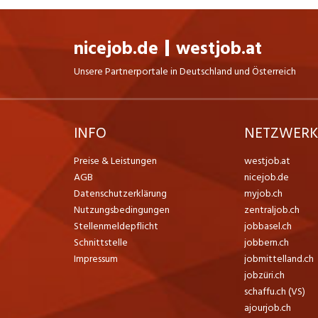
nicejob.de
westjob.at
Unsere Partnerportale in Deutschland und Österreich
INFO
NETZWER
Preise & Leistungen
westjob.at
AGB
nicejob.de
Datenschutzerklärung
myjob.ch
Nutzungsbedingungen
zentraljob.ch
Stellenmeldepflicht
jobbasel.ch
Schnittstelle
jobbern.ch
Impressum
jobmittelland.ch
jobzüri.ch
schaffu.ch (VS)
ajourjob.ch