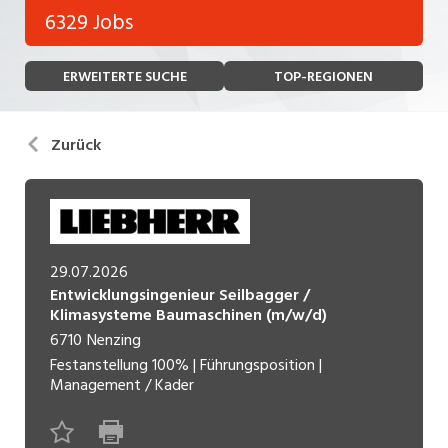
Bank, Versicherung
6329 Jobs
Temporär (befristet)
Bau, Handwerk, Elektro
ERWEITERTE SUCHE
TOP-REGIONEN
Bildung, Kunst, Design, Soziale Berufe, Sport
Freelance
Chemie, Pharma, Biotechnologie
Praktikum
Zurück
Consulting, Human Resources
Lehrstelle
Einkauf, Logistik, Transport, Verkehr
Ferienjob
Engineering, Technik, Architektur
29.07.2026
POSITION
Finanzen, Controlling, Treuhand, Recht
Entwicklungsingenieur Seilbagger /
Klimasysteme Baumaschinen (m/w/d)
Gartenbau, Landwirtschaft, Forstwirtschaft
Führungsposition
6710
Nenzing
Festanstellung
100%
|
Führungsposition
|
Gastronomie, Hotellerie, Tourismus,
Management / Kader
Management / Kader
Lebensmittel
Immobilien, Facility Management, Reinigung