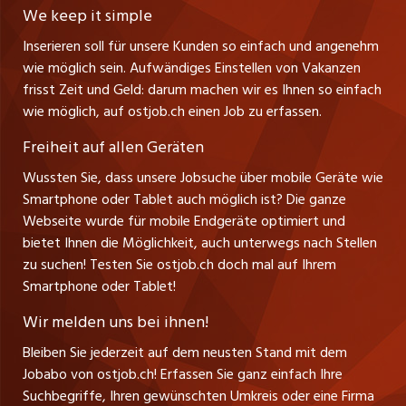
Stellenmeldepflicht
CH-9001 St. Gallen
zentraljob.ch
We keep it simple
Tel. +41 71 272 73 80
Ferienjobs
Inserieren soll für unsere Kunden so einfach und angenehm
Schnittstelle
info@ostjob.ch
/
inserate@ostjob.ch
jobbasel.ch
wie möglich sein. Aufwändiges Einstellen von Vakanzen
Führungspositionen
Henrik Jasek
Impressum
frisst Zeit und Geld: darum machen wir es Ihnen so einfach
jobbern.ch
Leiter ostjob.ch
wie möglich, auf ostjob.ch einen Job zu erfassen.
Management / Kader-Jobs
Fredy Pillinger
jobmittelland.ch
Freiheit auf allen Geräten
Berufsgruppen
Verkauf und Beratung
Wussten Sie, dass unsere Jobsuche über mobile Geräte wie
jobzüri.ch
Christoph Walzl
Smartphone oder Tablet auch möglich ist? Die ganze
Top-Regionen
Verkauf und Beratung
Webseite wurde für mobile Endgeräte optimiert und
schaffu.ch (VS)
bietet Ihnen die Möglichkeit, auch unterwegs nach Stellen
Jobline
zu suchen! Testen Sie ostjob.ch doch mal auf Ihrem
ajourjob.ch
Smartphone oder Tablet!
Tagblatt.ch
Wir melden uns bei ihnen!
CH Media
Bleiben Sie jederzeit auf dem neusten Stand mit dem
Jobabo von ostjob.ch! Erfassen Sie ganz einfach Ihre
Suchbegriffe, Ihren gewünschten Umkreis oder eine Firma