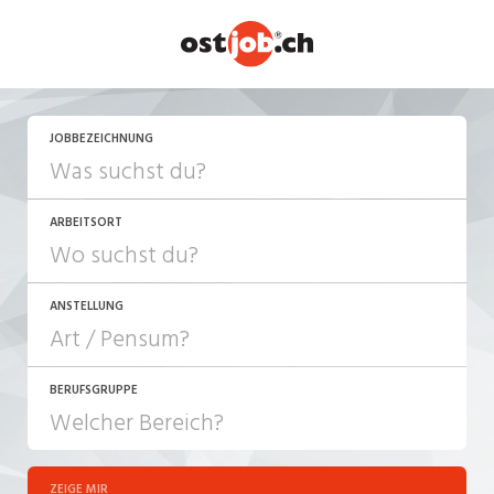
JETZT BEWERBEN
JOBBEZEICHNUNG
ARBEITSORT
ANSTELLUNG
BERUFSGRUPPE
JOB-TYP
10-100%
Festanstellung
ZEIGE MIR