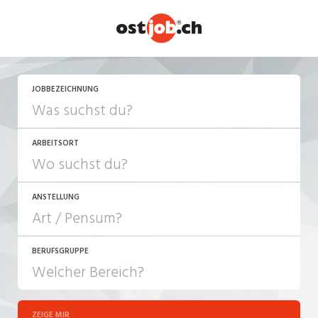
JETZT BEWERBEN
JOBBEZEICHNUNG
ARBEITSORT
ANSTELLUNG
BERUFSGRUPPE
JOB-TYP
10-100%
Festanstellung
ZEIGE MIR