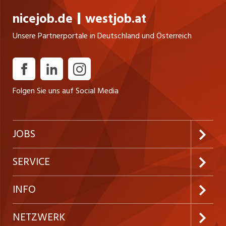
nicejob.de
westjob.at
Unsere Partnerportale in Deutschland und Österreich
Folgen Sie uns auf Social Media
JOBS
Jobabo abonnieren
SERVICE
Neue Stellen
Kundenlogin
INFO
Festanstellungen
Inserieren
Preise & Leistungen
NETZWERK