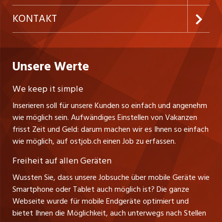
Temporäre Jobs
Firmen
AGB
westjob.at
KONTAKT
Freelance Jobs
Personalvermittler
Datenschutzerklärung
nicejob.de
CH Media Classifieds AG
Praktika
Bewerber-Cockpit
ostjob.ch
Nutzungsbedingungen
Unsere Werte
myjob.ch
Fürstenlandstrasse 122
Lehrstellen
Ratgeber
Stellenmeldepflicht
CH-9001 St. Gallen
zentraljob.ch
We keep it simple
Tel. +41 71 272 73 80
Ferienjobs
Inserieren soll für unsere Kunden so einfach und angenehm
Schnittstelle
info@ostjob.ch
/
inserate@ostjob.ch
jobbasel.ch
wie möglich sein. Aufwändiges Einstellen von Vakanzen
Führungspositionen
Henrik Jasek
Impressum
frisst Zeit und Geld: darum machen wir es Ihnen so einfach
jobbern.ch
Leiter ostjob.ch
wie möglich, auf ostjob.ch einen Job zu erfassen.
Management / Kader-Jobs
Fredy Pillinger
jobmittelland.ch
Freiheit auf allen Geräten
Berufsgruppen
Verkauf und Beratung
Wussten Sie, dass unsere Jobsuche über mobile Geräte wie
jobzüri.ch
Christoph Walzl
Smartphone oder Tablet auch möglich ist? Die ganze
Top-Regionen
Verkauf und Beratung
Webseite wurde für mobile Endgeräte optimiert und
schaffu.ch (VS)
bietet Ihnen die Möglichkeit, auch unterwegs nach Stellen
Jobline