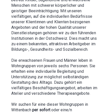
Arbeitgeber im Bildungs-, Gesundheits- und
Sozialbereich.
Arbeiten & Ausbilden
Wir bieten unseren Mitarbeitenden ein äusserst
interessantes und abwechslungsreiches Arbeitsfeld.
Ein angenehmes Arbeitsklima, die gewinnbringende
Zusammenarbeit in einem interdisziplinären Team
sowie überdurchschnittliche Fort- und
Weiterbildungsmöglichkeiten machen uns zu einem
attraktiven und fortschrittlichen Arbeitgeber. Wir sind
stolz auf unser hohes Qualitätsbewusstsein, unsere
gut organisierte Institution und eine moderne
Infrastruktur. Hohe fachliche und persönliche
Standards bilden die Basis für eine professionelle
Tätigkeit. Die Anstellung erfolgt nach kantonalen
Richtlinien mit ausgezeichneten Sozialleistungen und