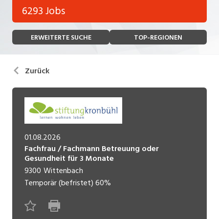
Bank, Versicherung
6293 Jobs
Temporär (befristet)
Bau, Handwerk, Elektro
ERWEITERTE SUCHE
TOP-REGIONEN
Bildung, Kunst, Design, Soziale Berufe, Sport
Freelance
Chemie, Pharma, Biotechnologie
Praktikum
Zurück
Consulting, Human Resources
Lehrstelle
Einkauf, Logistik, Transport, Verkehr
Ferienjob
Engineering, Technik, Architektur
01.08.2026
POSITION
Finanzen, Controlling, Treuhand, Recht
Fachfrau / Fachmann Betreuung oder
Gesundheit für 3 Monate
Gartenbau, Landwirtschaft, Forstwirtschaft
Führungsposition
9300
Wittenbach
Gastronomie, Hotellerie, Tourismus,
Temporär (befristet)
60%
Management / Kader
Lebensmittel
Immobilien, Facility Management, Reinigung