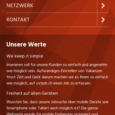
Festanstellungen
Inserieren
Preise & Leistungen
NETZWERK
Temporäre Jobs
Firmen
AGB
westjob.at
KONTAKT
Freelance Jobs
Personalvermittler
Datenschutzerklärung
nicejob.de
CH Media Classifieds AG
Praktika
Bewerber-Cockpit
ostjob.ch
Nutzungsbedingungen
Unsere Werte
myjob.ch
Fürstenlandstrasse 122
Lehrstellen
Ratgeber
Stellenmeldepflicht
CH-9001 St. Gallen
zentraljob.ch
We keep it simple
Tel. +41 71 272 73 80
Ferienjobs
Inserieren soll für unsere Kunden so einfach und angenehm
Schnittstelle
info@ostjob.ch
/
inserate@ostjob.ch
jobbasel.ch
wie möglich sein. Aufwändiges Einstellen von Vakanzen
Führungspositionen
Henrik Jasek
Impressum
frisst Zeit und Geld: darum machen wir es Ihnen so einfach
jobbern.ch
Leiter ostjob.ch
wie möglich, auf ostjob.ch einen Job zu erfassen.
Management / Kader-Jobs
Fredy Pillinger
jobmittelland.ch
Freiheit auf allen Geräten
Berufsgruppen
Verkauf und Beratung
Wussten Sie, dass unsere Jobsuche über mobile Geräte wie
jobzüri.ch
Christoph Walzl
Smartphone oder Tablet auch möglich ist? Die ganze
Top-Regionen
Verkauf und Beratung
Webseite wurde für mobile Endgeräte optimiert und