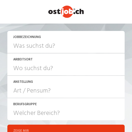
JETZT BEWERBEN
JOBBEZEICHNUNG
ARBEITSORT
ANSTELLUNG
BERUFSGRUPPE
JOB-TYP
10-100%
Festanstellung
ZEIGE MIR