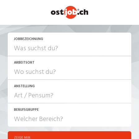
JETZT BEWERBEN
JOBBEZEICHNUNG
ARBEITSORT
ANSTELLUNG
BERUFSGRUPPE
JOB-TYP
10-100%
Festanstellung
ZEIGE MIR