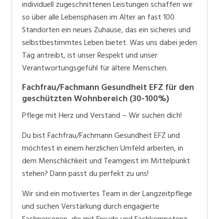
Team, dass sich durch Fürsorglichkeit und Respekt
individuell zugeschnittenen Leistungen schaffen wir
auszeichnet.
so über alle Lebensphasen im Alter an fast 100
Standorten ein neues Zuhause, das ein sicheres und
Berufslehre bei Tertianum
selbstbestimmtes Leben bietet. Was uns dabei jeden
Entdecke deinen Traumjob bei Tertianum: Über 200
Tag antreibt, ist unser Respekt und unser
Lehrstellen in 16 verschiedenen Berufen in der ganzen
Verantwortungsgefühl für ältere Menschen.
Schweiz warten auf dich. Unsere engagierten
Fachfrau/Fachmann Gesundheit EFZ für den
Berufsbildnerinnen und Berufsbildner begleiten dich
geschützten Wohnbereich (30-100%)
während deiner Ausbildung und stellen sicher, dass
unsere hohen gruppenweiten Ausbildungsstandards
Pflege mit Herz und Verstand – Wir suchen dich!
eingehalten werden. Möchtest du während deiner
Du bist Fachfrau/Fachmann Gesundheit EFZ und
Lehre die Berufsmaturität erlangen? Bei uns ist das
möchtest in einem herzlichen Umfeld arbeiten, in
möglich! Starte jetzt deine Lehre bei Tertianum und
dem Menschlichkeit und Teamgeist im Mittelpunkt
lege den Grundstein für deine berufliche Zukunft.
stehen? Dann passt du perfekt zu uns!
Wir sind ein motiviertes Team in der Langzeitpflege
Unser Jobportal:
jobs.tertianum.ch
und suchen Verstärkung durch engagierte
Schnellbewerbungsfunktion
um sich in sechs