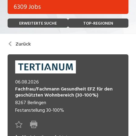
Bank, Versicherung
6309 Jobs
Temporär (befristet)
Bau, Handwerk, Elektro
ERWEITERTE SUCHE
TOP-REGIONEN
Bildung, Kunst, Design, Soziale Berufe, Sport
Freelance
Chemie, Pharma, Biotechnologie
Praktikum
Zurück
Consulting, Human Resources
Lehrstelle
Einkauf, Logistik, Transport, Verkehr
Ferienjob
Engineering, Technik, Architektur
06.08.2026
POSITION
Finanzen, Controlling, Treuhand, Recht
Fachfrau/Fachmann Gesundheit EFZ für den
geschützten Wohnbereich (30-100%)
Gartenbau, Landwirtschaft, Forstwirtschaft
8267
Berlingen
Führungsposition
Festanstellung
30-100%
Gastronomie, Hotellerie, Tourismus,
Management / Kader
Lebensmittel
Immobilien, Facility Management, Reinigung