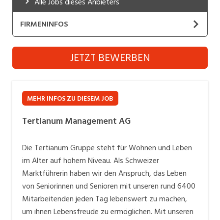
Alle Jobs dieses Anbieters
Industrie, Maschinenbau, Anlagenbau,
Produktion
FIRMENINFOS
Informatik, Telekommunikation
Tertianum Management AG
JETZT BEWERBEN
Kaufm. Berufe, Kundendienst, Verwaltung
Website
Körperpflege, Wellness
Unsere Vision
MEHR INFOS ZU DIESEM JOB
Marketing, Kommunikation, Medien, Druck
Wir bereichern das Leben der Menschen, indem wir
Lebensqualität aus Leidenschaft bieten.
Tertianum Management AG
Mechanik, Elektronik, Optik, Textil (Fertigung)
Medizin, Gesundheitswesen, Pflege
Arbeiten bei Tertianum: Mehr als ein Job
Die Tertianum Gruppe steht für Wohnen und Leben
Wo Lebensfreude zum Beruf wird
im Alter auf hohem Niveau. Als Schweizer
Verkauf, Handel, Kundenberatung,
Willkommen bei Tertianum Wir bieten dir spannende
Aussendienst
Marktführerin haben wir den Anspruch, das Leben
Perspektiven in den verschiedensten Berufsgruppen.
von Seniorinnen und Senioren mit unseren rund 6400
Sicherheit, Rettung, Polizei, Zoll
Bei uns findest du sinnstiftende Tätigkeiten,
Mitarbeitenden jeden Tag lebenswert zu machen,
umfangreiche Weiterbildungsmöglichkeiten und ein
um ihnen Lebensfreude zu ermöglichen. Mit unseren