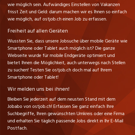
jobbasel.ch
wie möglich sein. Aufwändiges Einstellen von Vakanzen
Führungspositionen
Henrik Jasek
Impressum
frisst Zeit und Geld: darum machen wir es Ihnen so einfach
jobbern.ch
Leiter ostjob.ch
wie möglich, auf ostjob.ch einen Job zu erfassen.
Management / Kader-Jobs
Fredy Pillinger
jobmittelland.ch
Freiheit auf allen Geräten
Berufsgruppen
Verkauf und Beratung
Wussten Sie, dass unsere Jobsuche über mobile Geräte wie
jobzüri.ch
Christoph Walzl
Smartphone oder Tablet auch möglich ist? Die ganze
Top-Regionen
Verkauf und Beratung
Webseite wurde für mobile Endgeräte optimiert und
schaffu.ch (VS)
bietet Ihnen die Möglichkeit, auch unterwegs nach Stellen
Jobline
zu suchen! Testen Sie ostjob.ch doch mal auf Ihrem
ajourjob.ch
Smartphone oder Tablet!
Tagblatt.ch
Wir melden uns bei ihnen!
CH Media
Bleiben Sie jederzeit auf dem neusten Stand mit dem
Jobabo von ostjob.ch! Erfassen Sie ganz einfach Ihre
Suchbegriffe, Ihren gewünschten Umkreis oder eine Firma
und erhalten Sie täglich passende Jobs direkt in Ihr E-Mail
Postfach.