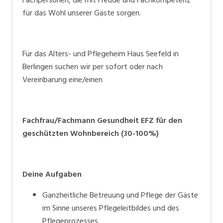
Fachpersonen, die mit Freude und Fachkompetenz
einfachen Schritten zu bewerben und in unseren
für das Wohl unserer Gäste sorgen.
Talentpool zu gelangen. Bei passender Vakanz
nehmen wir mit Ihnen Kontakt auf.
Für das Alters- und Pflegeheim Haus Seefeld in
Berlingen suchen wir per sofort oder nach
Vereinbarung eine/einen
Fachfrau/Fachmann Gesundheit EFZ für den
geschützten Wohnbereich (30-100%)
Deine Aufgaben
Ganzheitliche Betreuung und Pflege der Gäste
im Sinne unseres Pflegeleitbildes und des
Pflegeprozesses