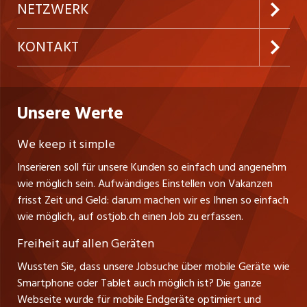
Inserieren
Preise & Leistungen
NETZWERK
Temporäre Jobs
Firmen
AGB
westjob.at
KONTAKT
Freelance Jobs
Personalvermittler
Datenschutzerklärung
nicejob.de
CH Media Classifieds AG
Praktika
Bewerber-Cockpit
ostjob.ch
Nutzungsbedingungen
Unsere Werte
myjob.ch
Fürstenlandstrasse 122
Lehrstellen
Ratgeber
Stellenmeldepflicht
CH-9001 St. Gallen
zentraljob.ch
We keep it simple
Tel. +41 71 272 73 80
Ferienjobs
Inserieren soll für unsere Kunden so einfach und angenehm
Schnittstelle
info@ostjob.ch
/
inserate@ostjob.ch
jobbasel.ch
wie möglich sein. Aufwändiges Einstellen von Vakanzen
Führungspositionen
Henrik Jasek
Impressum
frisst Zeit und Geld: darum machen wir es Ihnen so einfach
jobbern.ch
Leiter ostjob.ch
wie möglich, auf ostjob.ch einen Job zu erfassen.
Management / Kader-Jobs
Fredy Pillinger
jobmittelland.ch
Freiheit auf allen Geräten
Berufsgruppen
Verkauf und Beratung
Wussten Sie, dass unsere Jobsuche über mobile Geräte wie
jobzüri.ch
Christoph Walzl
Smartphone oder Tablet auch möglich ist? Die ganze
Top-Regionen
Verkauf und Beratung
Webseite wurde für mobile Endgeräte optimiert und
schaffu.ch (VS)