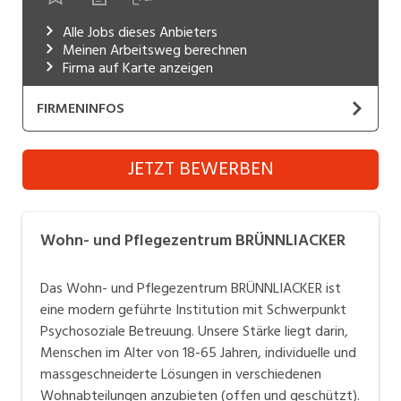
Industrie, Maschinenbau, Anlagenbau,
Alle Jobs dieses Anbieters
Produktion
Meinen Arbeitsweg berechnen
Firma auf Karte anzeigen
Informatik, Telekommunikation
FIRMENINFOS
Kaufm. Berufe, Kundendienst, Verwaltung
Körperpflege, Wellness
Wohn- und Pflegezentrum BRÜNNLIACKER
JETZT BEWERBEN
Website
Marketing, Kommunikation, Medien, Druck
Mechanik, Elektronik, Optik, Textil (Fertigung)
Machen Sie sich mit uns auf den Weg...
Wohn- und Pflegezentrum BRÜNNLIACKER
Medizin, Gesundheitswesen, Pflege
Das Wohn- und Pflegezentrum BRÜNNLIACKER ist
Das Wohn- und Pflegezentrum BRÜNNLIACKER ist
Verkauf, Handel, Kundenberatung,
eine moderne sowie eine professionell geführte
eine modern geführte Institution mit Schwerpunkt
Aussendienst
Institution mit Schwerpunkt Psychosoziale
Psychosoziale Betreuung. Unsere Stärke liegt darin,
Betreuung. In schöner ländlicher Umgebung, betreuen
Sicherheit, Rettung, Polizei, Zoll
Menschen im Alter von 18-65 Jahren, individuelle und
und pflegen wir rund 95 Menschen.
massgeschneiderte Lösungen in verschiedenen
Wohnabteilungen anzubieten (offen und geschützt).