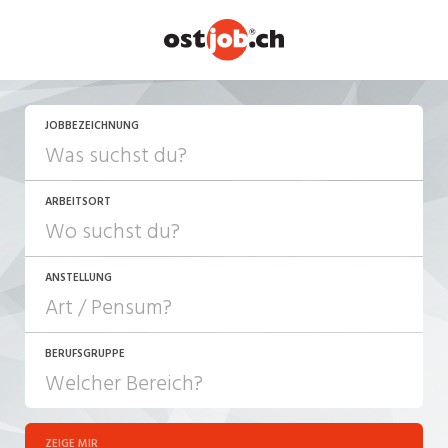
JETZT BEWERBEN
JOBBEZEICHNUNG
ARBEITSORT
ANSTELLUNG
BERUFSGRUPPE
JOB-TYP
10-100%
Festanstellung
ZEIGE MIR