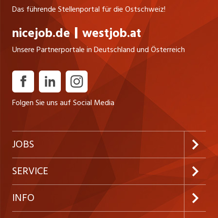
Das führende Stellenportal für die Ostschweiz!
nicejob.de
westjob.at
Unsere Partnerportale in Deutschland und Österreich
Folgen Sie uns auf Social Media
JOBS
Jobabo abonnieren
SERVICE
Neue Stellen
Kundenlogin
INFO
Festanstellungen