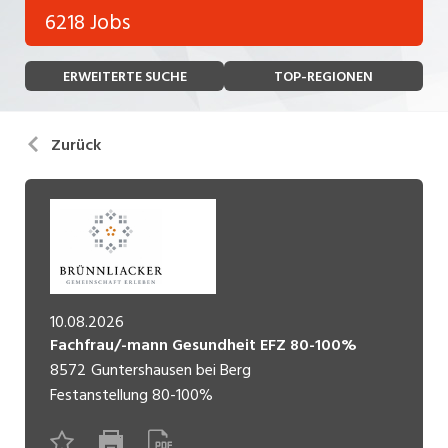
Bank, Versicherung
6218 Jobs
Temporär (befristet)
Bau, Handwerk, Elektro
ERWEITERTE SUCHE
TOP-REGIONEN
Bildung, Kunst, Design, Soziale Berufe, Sport
Freelance
Chemie, Pharma, Biotechnologie
Praktikum
Zurück
Consulting, Human Resources
Lehrstelle
Einkauf, Logistik, Transport, Verkehr
Ferienjob
Engineering, Technik, Architektur
POSITION
Finanzen, Controlling, Treuhand, Recht
10.08.2026
Gartenbau, Landwirtschaft, Forstwirtschaft
Führungsposition
Fachfrau/-mann Gesundheit EFZ 80-100%
8572
Guntershausen bei Berg
Gastronomie, Hotellerie, Tourismus,
Management / Kader
Lebensmittel
Festanstellung
80-100%
Immobilien, Facility Management, Reinigung