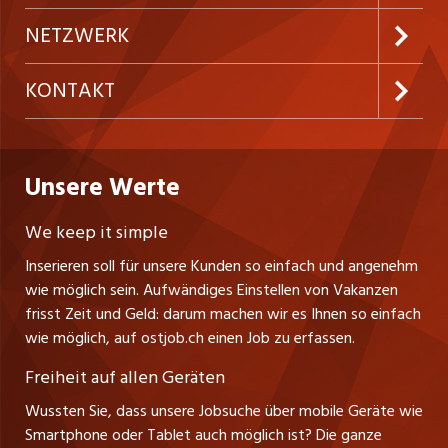
Festanstellungen
Inserieren
Preise & Leistungen
NETZWERK
Temporäre Jobs
Firmen
AGB
westjob.at
KONTAKT
Freelance Jobs
Personalvermittler
Datenschutzerklärung
nicejob.de
CH Media Classifieds AG
Praktika
Bewerber-Cockpit
ostjob.ch
Nutzungsbedingungen
Unsere Werte
myjob.ch
Fürstenlandstrasse 122
Lehrstellen
Ratgeber
Stellenmeldepflicht
CH-9001 St. Gallen
zentraljob.ch
We keep it simple
Tel. +41 71 272 73 80
Ferienjobs
Inserieren soll für unsere Kunden so einfach und angenehm
Schnittstelle
info@ostjob.ch
/
inserate@ostjob.ch
jobbasel.ch
wie möglich sein. Aufwändiges Einstellen von Vakanzen
Führungspositionen
Henrik Jasek
Impressum
frisst Zeit und Geld: darum machen wir es Ihnen so einfach
jobbern.ch
Leiter ostjob.ch
wie möglich, auf ostjob.ch einen Job zu erfassen.
Management / Kader-Jobs
Fredy Pillinger
jobmittelland.ch
Freiheit auf allen Geräten
Berufsgruppen
Verkauf und Beratung
Wussten Sie, dass unsere Jobsuche über mobile Geräte wie
jobzüri.ch
Christoph Walzl
Smartphone oder Tablet auch möglich ist? Die ganze
Top-Regionen