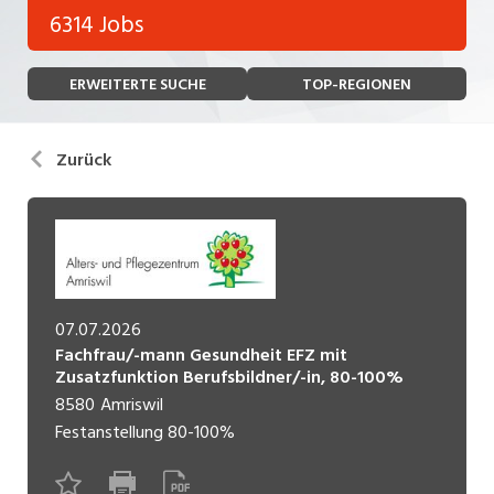
Bank, Versicherung
6314 Jobs
Temporär (befristet)
Bau, Handwerk, Elektro
ERWEITERTE SUCHE
TOP-REGIONEN
Bildung, Kunst, Design, Soziale Berufe, Sport
Freelance
Chemie, Pharma, Biotechnologie
Praktikum
Zurück
Consulting, Human Resources
Lehrstelle
Einkauf, Logistik, Transport, Verkehr
Ferienjob
Engineering, Technik, Architektur
POSITION
Finanzen, Controlling, Treuhand, Recht
07.07.2026
Fachfrau/-mann Gesundheit EFZ mit
Gartenbau, Landwirtschaft, Forstwirtschaft
Führungsposition
Zusatzfunktion Berufsbildner/-in, 80-100%
8580
Amriswil
Gastronomie, Hotellerie, Tourismus,
Management / Kader
Lebensmittel
Festanstellung
80-100%
Immobilien, Facility Management, Reinigung