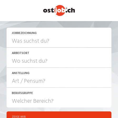
JETZT BEWERBEN
JOBBEZEICHNUNG
ARBEITSORT
ANSTELLUNG
BERUFSGRUPPE
JOB-TYP
10-100%
Festanstellung
ZEIGE MIR