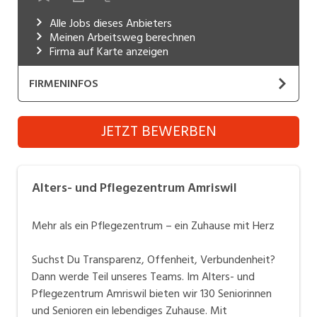
Industrie, Maschinenbau, Anlagenbau,
Alle Jobs dieses Anbieters
Produktion
Meinen Arbeitsweg berechnen
Firma auf Karte anzeigen
Informatik, Telekommunikation
FIRMENINFOS
Kaufm. Berufe, Kundendienst, Verwaltung
Alters- und Pflegezentrum Amriswil
Körperpflege, Wellness
JETZT BEWERBEN
Website
Marketing, Kommunikation, Medien, Druck
Mechanik, Elektronik, Optik, Textil (Fertigung)
Das Alters- und Pflegezentrum Amriswil bietet 130
Alters- und Pflegezentrum Amriswil
betagten Menschen ein Zuhause mit Pflege und
Medizin, Gesundheitswesen, Pflege
Betreuung nach Bedarf und ist eine der führenden
Mehr als ein Pflegezentrum – ein Zuhause mit Herz
Verkauf, Handel, Kundenberatung,
Institutionen in der Region.
Aussendienst
Suchst Du Transparenz, Offenheit, Verbundenheit?
Lernen und Arbeiten im APZ
Dann werde Teil unseres Teams. Im Alters- und
Sicherheit, Rettung, Polizei, Zoll
Pflegezentrum Amriswil bieten wir 130 Seniorinnen
und Senioren ein lebendiges Zuhause. Mit
Gemeinsam für Lebensqualität – das APZ-Motto