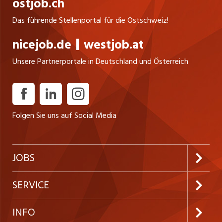
ostjob.ch
Das führende Stellenportal für die Ostschweiz!
nicejob.de
westjob.at
Unsere Partnerportale in Deutschland und Österreich
Folgen Sie uns auf Social Media
JOBS
Jobabo abonnieren
SERVICE
Neue Stellen
Kundenlogin
INFO