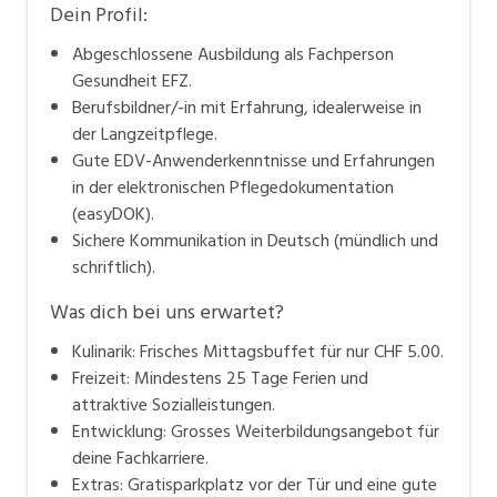
sind unsere wichtigste Ressource. Als einer der
Dein Profil:
grössten Arbeitgeber der Stadt Amriswil bieten wir
Abgeschlossene Ausbildung als Fachperson
Ausbildungsplätze in verschiedenen Berufssparten
Gesundheit EFZ.
und ermöglichen unseren Mitarbeitenden vielfältige
Berufsbildner/-in mit Erfahrung, idealerweise in
Karrieremöglichkeiten. Möchtest du ein Teil unseres
der Langzeitpflege.
Teams sein? – Dann melde dich bei uns!
Gute EDV-Anwenderkenntnisse und Erfahrungen
in der elektronischen Pflegedokumentation
(easyDOK).
Sichere Kommunikation in Deutsch (mündlich und
schriftlich).
Was dich bei uns erwartet?
Kulinarik: Frisches Mittagsbuffet für nur CHF 5.00.
Freizeit: Mindestens 25 Tage Ferien und
attraktive Sozialleistungen.
Entwicklung: Grosses Weiterbildungsangebot für
deine Fachkarriere.
Extras: Gratisparkplatz vor der Tür und eine gute