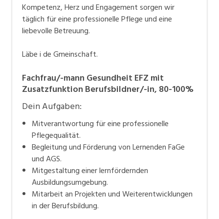
Kompetenz, Herz und Engagement sorgen wir
gilt auch für unsere fast 200 Mitarbeitenden!
täglich für eine professionelle Pflege und eine
liebevolle Betreuung.
Werte wie gegenseitige Wertschätzung, Mitwirkung
und Fairness sind uns im Umgang mit unseren
Läbe i de Gmeinschaft.
Mitarbeitenden wichtig. Mit unserem Konzept der
„Bereichsübergreifenden Einsätze“ fördern wir das
Fachfrau/-mann Gesundheit EFZ mit
gegenseitige Verständnis zwischen den
Zusatzfunktion Berufsbildner/-in, 80-100%
verschiedenen Arbeitsbereichen im APZ. Bei uns
Dein Aufgaben:
herrschen flache Hierarchien und die Bereichs- und
Geschäftsleitung haben nicht nur offene Türen,
Mitverantwortung für eine professionelle
Pflegequalität.
sondern auch jederzeit ein offenes Ohr. Mit unserer
Begleitung und Förderung von Lernenden FaGe
unkomplizierten Unternehmenskultur – bei uns sind
und AGS.
alle Mitarbeitenden per DU – kommen wir miteinander
Mitgestaltung einer lernfördernden
schneller ins Gespräch und zum Ziel.
Ausbildungsumgebung.
Mitarbeit an Projekten und Weiterentwicklungen
Job – Karriere – Ausbildung
in der Berufsbildung.
Unsere rund 200 Mitarbeitenden (davon 25 Lernende)