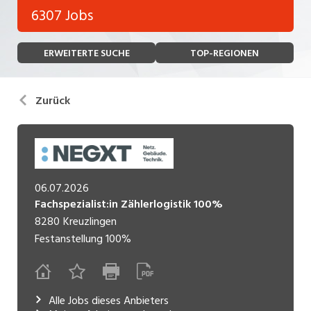
Bank, Versicherung
6307 Jobs
Temporär (befristet)
Bau, Handwerk, Elektro
ERWEITERTE SUCHE
TOP-REGIONEN
Bildung, Kunst, Design, Soziale Berufe, Sport
Freelance
Chemie, Pharma, Biotechnologie
Praktikum
Zurück
Consulting, Human Resources
Lehrstelle
Einkauf, Logistik, Transport, Verkehr
Ferienjob
Engineering, Technik, Architektur
06.07.2026
POSITION
Finanzen, Controlling, Treuhand, Recht
Fachspezialist:in Zählerlogistik 100%
8280
Kreuzlingen
Gartenbau, Landwirtschaft, Forstwirtschaft
Führungsposition
Festanstellung
100%
Gastronomie, Hotellerie, Tourismus,
Management / Kader
Lebensmittel
Immobilien, Facility Management, Reinigung
Alle Jobs dieses Anbieters