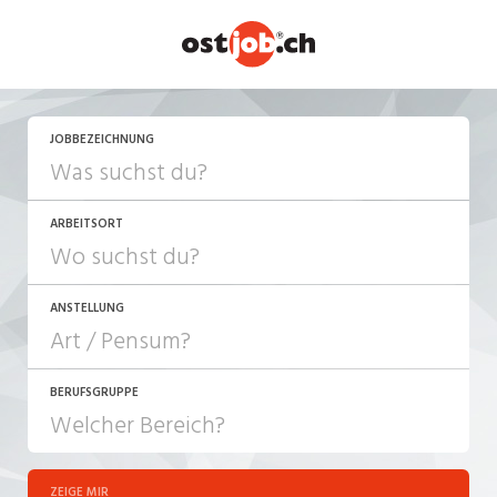
JETZT BEWERBEN
JOBBEZEICHNUNG
ARBEITSORT
ANSTELLUNG
BERUFSGRUPPE
JOB-TYP
10-100%
Festanstellung
ZEIGE MIR