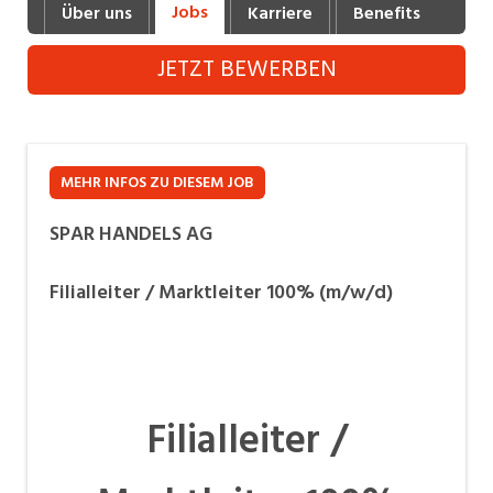
Jobs
Über uns
Karriere
Benefits
Fot
Industrie, Maschinenbau, Anlagenbau,
Produktion
JETZT BEWERBEN
Informatik, Telekommunikation
Kaufm. Berufe, Kundendienst, Verwaltung
Körperpflege, Wellness
MEHR INFOS ZU DIESEM JOB
Marketing, Kommunikation, Medien, Druck
SPAR HANDELS AG
Mechanik, Elektronik, Optik, Textil (Fertigung)
Filialleiter / Marktleiter 100% (m/w/d)
Medizin, Gesundheitswesen, Pflege
Verkauf, Handel, Kundenberatung,
Aussendienst
Filialleiter /
Sicherheit, Rettung, Polizei, Zoll