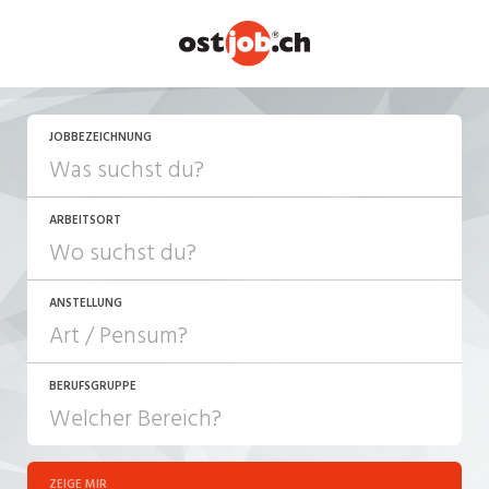
JETZT BEWERBEN
JOBBEZEICHNUNG
ARBEITSORT
ANSTELLUNG
BERUFSGRUPPE
JOB-TYP
10-100%
Festanstellung
ZEIGE MIR