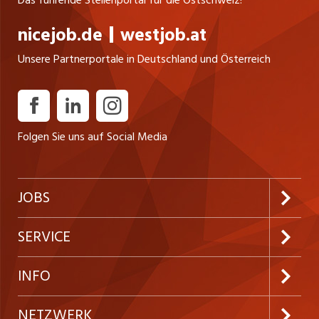
nicejob.de
westjob.at
Unsere Partnerportale in Deutschland und Österreich
Folgen Sie uns auf Social Media
JOBS
Jobabo abonnieren
SERVICE
Neue Stellen
Kundenlogin
INFO
Festanstellungen
Inserieren
Preise & Leistungen
NETZWERK