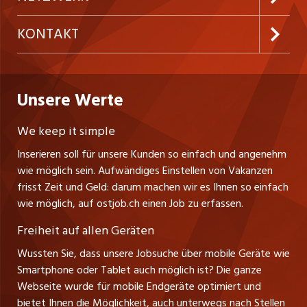
Temporäre Jobs
Firmen
AGB
westjob.at
KONTAKT
Freelance Jobs
Personalvermittler
Datenschutzerklärung
nicejob.de
CH Media Classifieds AG
Praktika
Bewerber-Cockpit
ostjob.ch
Nutzungsbedingungen
Unsere Werte
myjob.ch
Fürstenlandstrasse 122
Lehrstellen
Ratgeber
Stellenmeldepflicht
CH-9001 St. Gallen
zentraljob.ch
We keep it simple
Tel. +41 71 272 73 80
Ferienjobs
Inserieren soll für unsere Kunden so einfach und angenehm
Schnittstelle
info@ostjob.ch
/
inserate@ostjob.ch
jobbasel.ch
wie möglich sein. Aufwändiges Einstellen von Vakanzen
Führungspositionen
Henrik Jasek
Impressum
frisst Zeit und Geld: darum machen wir es Ihnen so einfach
jobbern.ch
Leiter ostjob.ch
wie möglich, auf ostjob.ch einen Job zu erfassen.
Management / Kader-Jobs
Fredy Pillinger
jobmittelland.ch
Freiheit auf allen Geräten
Berufsgruppen
Verkauf und Beratung
Wussten Sie, dass unsere Jobsuche über mobile Geräte wie
jobzüri.ch
Christoph Walzl
Smartphone oder Tablet auch möglich ist? Die ganze
Top-Regionen
Verkauf und Beratung
Webseite wurde für mobile Endgeräte optimiert und
schaffu.ch (VS)
bietet Ihnen die Möglichkeit, auch unterwegs nach Stellen
Jobline