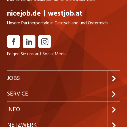
nicejob.de
westjob.at
Unsere Partnerportale in Deutschland und Österreich
Folgen Sie uns auf Social Media
JOBS
Jobabo abonnieren
SERVICE
Neue Stellen
Kundenlogin
INFO
Festanstellungen
Inserieren
Preise & Leistungen
NETZWERK