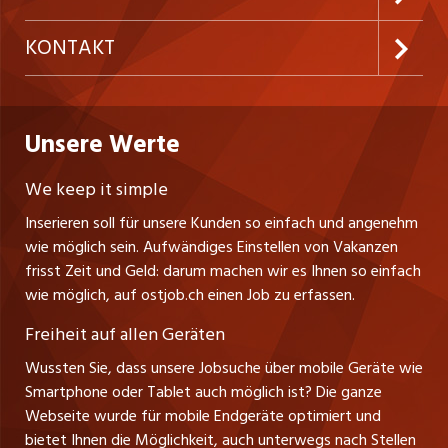
Temporäre Jobs
Firmen
AGB
westjob.at
KONTAKT
Freelance Jobs
Personalvermittler
Datenschutzerklärung
nicejob.de
CH Media Classifieds AG
Praktika
Bewerber-Cockpit
ostjob.ch
Nutzungsbedingungen
Unsere Werte
myjob.ch
Fürstenlandstrasse 122
Lehrstellen
Ratgeber
Stellenmeldepflicht
CH-9001 St. Gallen
zentraljob.ch
We keep it simple
Tel. +41 71 272 73 80
Ferienjobs
Inserieren soll für unsere Kunden so einfach und angenehm
Schnittstelle
info@ostjob.ch
/
inserate@ostjob.ch
jobbasel.ch
wie möglich sein. Aufwändiges Einstellen von Vakanzen
Führungspositionen
Henrik Jasek
Impressum
frisst Zeit und Geld: darum machen wir es Ihnen so einfach
jobbern.ch
Leiter ostjob.ch
wie möglich, auf ostjob.ch einen Job zu erfassen.
Management / Kader-Jobs
Fredy Pillinger
jobmittelland.ch
Freiheit auf allen Geräten
Berufsgruppen
Verkauf und Beratung
Wussten Sie, dass unsere Jobsuche über mobile Geräte wie
jobzüri.ch
Christoph Walzl
Smartphone oder Tablet auch möglich ist? Die ganze
Top-Regionen
Verkauf und Beratung
Webseite wurde für mobile Endgeräte optimiert und
schaffu.ch (VS)
bietet Ihnen die Möglichkeit, auch unterwegs nach Stellen
Jobline