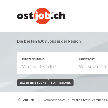
Die besten 6308 Jobs in der Region.
JOBBEZEICHNUNG
ARBEITSORT
ERWEITERTE SUCHE
TOP-REGIONEN
JOB-TYP
Bank, Versicherung
B
Festanstellung
www.ostjob.ch
Presto Presse-Vertriebs 
Zurück
Chemie, Pharma, Biotechnologie
C