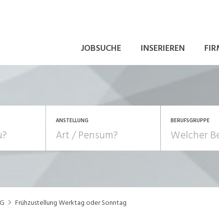
JOBSUCHE
INSERIEREN
FIR
ANSTELLUNG
BERUFSGRUPPE
Bildung, Kunst, Design
10-100%
Pensum
POSITION
au, Handwerk, Elektro
Berufe, Sport
Temporär (befristet)
Führung
Einkauf, Logistik, Tra
AG
Frühzustellung Werktag oder Sonntag
onsulting, Human Resources
Verkehr