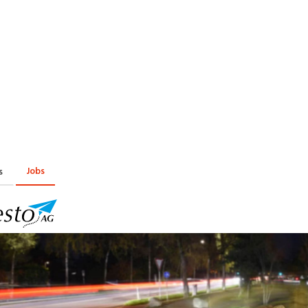
Praktikum
Manage
nanzen, Controlling, Treuhand,
Gartenbau, Landwirts
echt
Forstwirtschaft
Ferienjob
mmobilien, Facility Management,
Industrie, Maschinenb
einigung
Anlagenbau, Produkti
aufm. Berufe, Kundendienst,
Körperpflege, Wellne
erwaltung
chanik, Elektronik, Optik, Textil
Medizin, Gesundheit
ertigung)
Pflege
Jobs
s
cherheit, Rettung, Polizei, Zoll