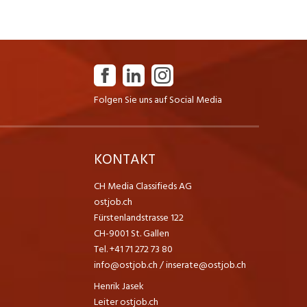
Folgen Sie uns auf Social Media
K
KONTAKT
CH Media Classifieds AG
ostjob.ch
Fürstenlandstrasse 122
CH-9001 St. Gallen
Tel. +41 71 272 73 80
info@ostjob.ch
/
inserate@ostjob.ch
Henrik Jasek
Leiter ostjob.ch