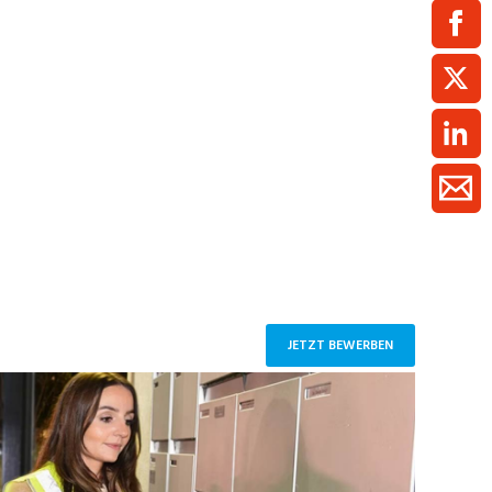
ment / Kader
chaft,
au,
on
ss
swesen,
JETZT BEWERBEN