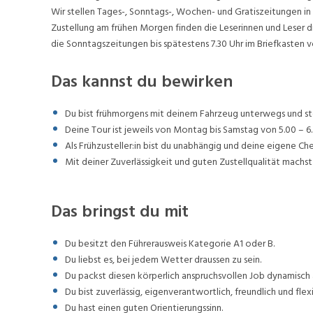
Wir stellen Tages-, Sonntags-, Wochen- und Gratiszeitungen in 
Zustellung am frühen Morgen finden die Leserinnen und Leser d
die Sonntagszeitungen bis spätestens 7.30 Uhr im Briefkasten v
Das kannst du bewirken
Du bist frühmorgens mit deinem Fahrzeug unterwegs und stel
Deine Tour ist jeweils von Montag bis Samstag von 5.00 – 6.
Als Frühzusteller:in bist du unabhängig und deine eigene Ch
Mit deiner Zuverlässigkeit und guten Zustellqualität machst 
Das bringst du mit
Du besitzt den Führerausweis Kategorie A1 oder B.
Du liebst es, bei jedem Wetter draussen zu sein.
Du packst diesen körperlich anspruchsvollen Job dynamisch 
Du bist zuverlässig, eigenverantwortlich, freundlich und flexi
Du hast einen guten Orientierungssinn.