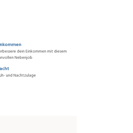
inkommen
erbessere dein Einkommen mit diesem
nnvollen Nebenjob
acht
üh- und Nachtzulage