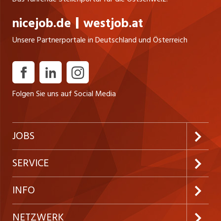
nicejob.de
westjob.at
Unsere Partnerportale in Deutschland und Österreich
Folgen Sie uns auf Social Media
JOBS
Jobabo abonnieren
SERVICE
Neue Stellen
Kundenlogin
INFO
Festanstellungen
Inserieren
Preise & Leistungen
NETZWERK