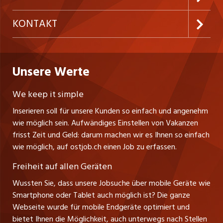
Temporäre Jobs
Firmen
AGB
westjob.at
KONTAKT
Freelance Jobs
Personalvermittler
Datenschutzerklärung
nicejob.de
CH Media Classifieds AG
Praktika
Bewerber-Cockpit
ostjob.ch
Nutzungsbedingungen
Unsere Werte
myjob.ch
Fürstenlandstrasse 122
Lehrstellen
Ratgeber
Stellenmeldepflicht
CH-9001 St. Gallen
zentraljob.ch
We keep it simple
Tel. +41 71 272 73 80
Ferienjobs
Inserieren soll für unsere Kunden so einfach und angenehm
Schnittstelle
info@ostjob.ch
/
inserate@ostjob.ch
jobbasel.ch
wie möglich sein. Aufwändiges Einstellen von Vakanzen
Führungspositionen
Henrik Jasek
Impressum
frisst Zeit und Geld: darum machen wir es Ihnen so einfach
jobbern.ch
Leiter ostjob.ch
wie möglich, auf ostjob.ch einen Job zu erfassen.
Management / Kader-Jobs
Fredy Pillinger
jobmittelland.ch
Freiheit auf allen Geräten
Berufsgruppen
Verkauf und Beratung
Wussten Sie, dass unsere Jobsuche über mobile Geräte wie
jobzüri.ch
Christoph Walzl
Smartphone oder Tablet auch möglich ist? Die ganze
Top-Regionen
Verkauf und Beratung
Webseite wurde für mobile Endgeräte optimiert und
schaffu.ch (VS)
bietet Ihnen die Möglichkeit, auch unterwegs nach Stellen
Jobline