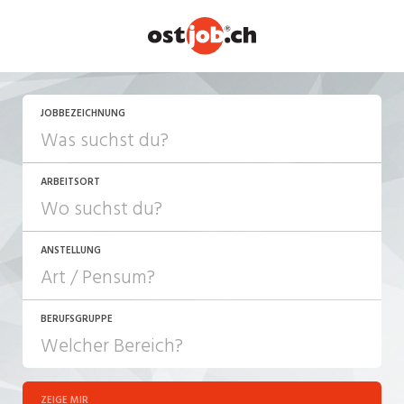
JETZT BEWERBEN
JOBBEZEICHNUNG
ARBEITSORT
ANSTELLUNG
BERUFSGRUPPE
JOB-TYP
10-100%
Festanstellung
ZEIGE MIR