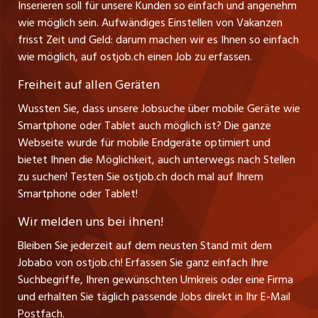
Inserieren soll für unsere Kunden so einfach und angenehm
Schnittstelle
info@ostjob.ch
/
inserate@ostjob.ch
jobbasel.ch
wie möglich sein. Aufwändiges Einstellen von Vakanzen
Führungspositionen
Henrik Jasek
Impressum
frisst Zeit und Geld: darum machen wir es Ihnen so einfach
jobbern.ch
Leiter ostjob.ch
wie möglich, auf ostjob.ch einen Job zu erfassen.
Management / Kader-Jobs
Fredy Pillinger
jobmittelland.ch
Freiheit auf allen Geräten
Berufsgruppen
Verkauf und Beratung
Wussten Sie, dass unsere Jobsuche über mobile Geräte wie
jobzüri.ch
Christoph Walzl
Smartphone oder Tablet auch möglich ist? Die ganze
Top-Regionen
Verkauf und Beratung
Webseite wurde für mobile Endgeräte optimiert und
schaffu.ch (VS)
bietet Ihnen die Möglichkeit, auch unterwegs nach Stellen
Jobline
zu suchen! Testen Sie ostjob.ch doch mal auf Ihrem
ajourjob.ch
Smartphone oder Tablet!
Tagblatt.ch
Wir melden uns bei ihnen!
CH Media
Bleiben Sie jederzeit auf dem neusten Stand mit dem
Jobabo von ostjob.ch! Erfassen Sie ganz einfach Ihre
Suchbegriffe, Ihren gewünschten Umkreis oder eine Firma
und erhalten Sie täglich passende Jobs direkt in Ihr E-Mail
Postfach.