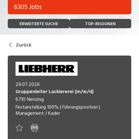
Bank, Versicherung
6305 Jobs
Temporär (befristet)
Bau, Handwerk, Elektro
ERWEITERTE SUCHE
TOP-REGIONEN
Bildung, Kunst, Design, Soziale Berufe, Sport
Freelance
Chemie, Pharma, Biotechnologie
Praktikum
Zurück
Consulting, Human Resources
Lehrstelle
Einkauf, Logistik, Transport, Verkehr
Ferienjob
Engineering, Technik, Architektur
29.07.2026
POSITION
Finanzen, Controlling, Treuhand, Recht
Gruppenleiter Lackiererei (m/w/d)
6710
Nenzing
Gartenbau, Landwirtschaft, Forstwirtschaft
Führungsposition
Festanstellung
100%
|
Führungsposition
|
Management / Kader
Gastronomie, Hotellerie, Tourismus,
Management / Kader
Lebensmittel
Immobilien, Facility Management, Reinigung