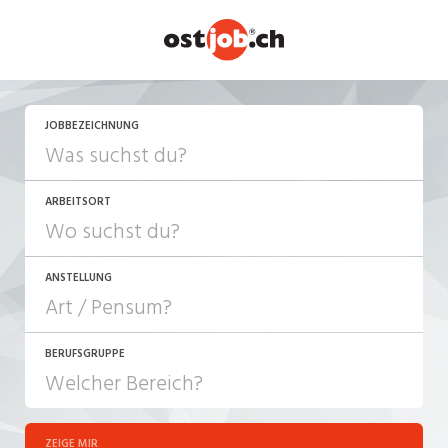
JETZT BEWERBEN
JOBBEZEICHNUNG
ARBEITSORT
ANSTELLUNG
BERUFSGRUPPE
JOB-TYP
10-100%
Festanstellung
ZEIGE MIR