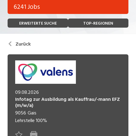
Bank, Versicherung
6241 Jobs
Temporär (befristet)
Bau, Handwerk, Elektro
ERWEITERTE SUCHE
TOP-REGIONEN
Bildung, Kunst, Design, Soziale Berufe, Sport
Freelance
Chemie, Pharma, Biotechnologie
Praktikum
Zurück
Consulting, Human Resources
Lehrstelle
Einkauf, Logistik, Transport, Verkehr
Ferienjob
Engineering, Technik, Architektur
POSITION
Finanzen, Controlling, Treuhand, Recht
09.08.2026
Infotag zur Ausbildung als Kauffrau/-mann EFZ
Gartenbau, Landwirtschaft, Forstwirtschaft
Führungsposition
(m/w/a)
Gastronomie, Hotellerie, Tourismus,
9056
Gais
Management / Kader
Lebensmittel
Lehrstelle
100%
Immobilien, Facility Management, Reinigung