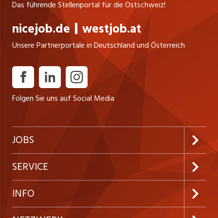
Das führende Stellenportal für die Ostschweiz!
nicejob.de
westjob.at
Unsere Partnerportale in Deutschland und Österreich
Folgen Sie uns auf Social Media
JOBS
Jobabo abonnieren
SERVICE
Neue Stellen
Kundenlogin
INFO
Festanstellungen
Inserieren