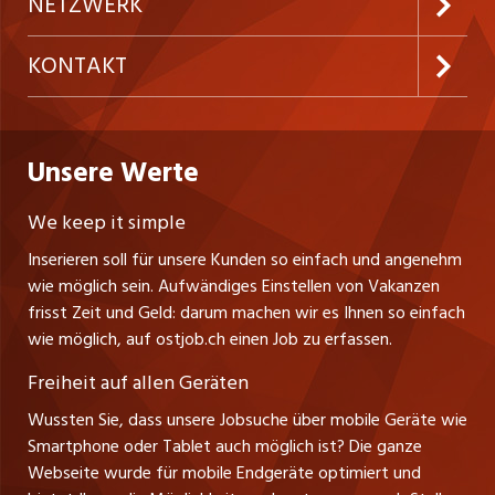
Preise & Leistungen
NETZWERK
Temporäre Jobs
Firmen
AGB
westjob.at
KONTAKT
Freelance Jobs
Personalvermittler
Datenschutzerklärung
nicejob.de
CH Media Classifieds AG
Praktika
Bewerber-Cockpit
ostjob.ch
Nutzungsbedingungen
Unsere Werte
myjob.ch
Fürstenlandstrasse 122
Lehrstellen
Ratgeber
Stellenmeldepflicht
CH-9001 St. Gallen
zentraljob.ch
We keep it simple
Tel. +41 71 272 73 80
Ferienjobs
Inserieren soll für unsere Kunden so einfach und angenehm
Schnittstelle
info@ostjob.ch
/
inserate@ostjob.ch
jobbasel.ch
wie möglich sein. Aufwändiges Einstellen von Vakanzen
Führungspositionen
Henrik Jasek
Impressum
frisst Zeit und Geld: darum machen wir es Ihnen so einfach
jobbern.ch
Leiter ostjob.ch
wie möglich, auf ostjob.ch einen Job zu erfassen.
Management / Kader-Jobs
Fredy Pillinger
jobmittelland.ch
Freiheit auf allen Geräten
Berufsgruppen
Verkauf und Beratung
Wussten Sie, dass unsere Jobsuche über mobile Geräte wie
jobzüri.ch
Christoph Walzl
Smartphone oder Tablet auch möglich ist? Die ganze
Top-Regionen
Verkauf und Beratung
Webseite wurde für mobile Endgeräte optimiert und
schaffu.ch (VS)