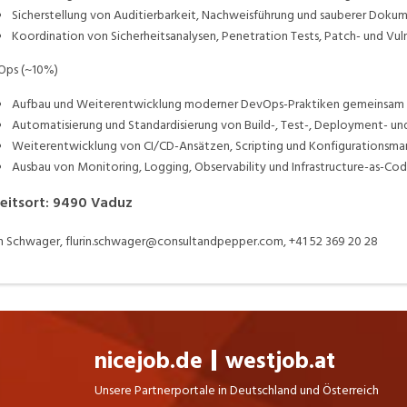
Sicherstellung von Auditierbarkeit, Nachweisführung und sauberer Doku
Koordination von Sicherheitsanalysen, Penetration Tests, Patch- und V
Ops (~10%)
Aufbau und Weiterentwicklung moderner DevOps-Praktiken gemeinsam 
Automatisierung und Standardisierung von Build-, Test-, Deployment- un
Weiterentwicklung von CI/CD-Ansätzen, Scripting und Konfigurations
Ausbau von Monitoring, Logging, Observability und Infrastructure-as-C
eitsort
:
9490
Vaduz
in Schwager, flurin.schwager@consultandpepper.com, +41 52 369 20 28
nicejob.de
westjob.at
Unsere Partnerportale in Deutschland und Österreich