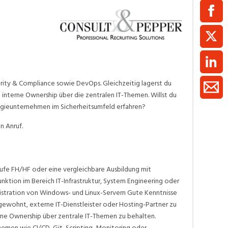
ment / Kader
chaft,
au,
on
ss
urity & Compliance sowie DevOps. Gleichzeitig lagerst du
interne Ownership über die zentralen IT-Themen. Willst du
swesen,
logieunternehmen im Sicherheitsumfeld erfahren?
n Anruf.
fe FH/HF oder eine vergleichbare Ausbildung mit
nktion im Bereich IT-Infrastruktur, System Engineering oder
istration von Windows- und Linux-Servern Gute Kenntnisse
gewohnt, externe IT-Dienstleister oder Hosting-Partner zu
erne Ownership über zentrale IT-Themen zu behalten.
men wie CI/CD, Git, Scripting, Monitoring oder