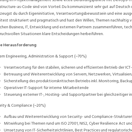
astructure-as-Code sind von Vorteil. Du kommunizierst sehr gut auf Deutsch u
zeugst du durch Eigeninitiative, Verantwortungsbewusstsein und eine ausg
itest strukturiert und pragmatisch und hast den Willen, Themen nachhaltig v
chen Business, IT, Entwicklung und externen Partnern zusammenführen, tech
ruchsvollen Situationen klare Entscheidungen herbeiführen.
ne Herausforderung
em Engineering, Administration & Support (~70%)
Verantwortung für den stabilen, sicheren und effizienten Betrieb der ICT-
Betreuung und Weiterentwicklung von Servern, Netzwerken, Virtualisie
Sicherstellung des produktionskritischen Betriebs inkl. Monitoring, Back
Operativer IT-Support für interne Mitarbeitende
Steuerung externer IT-, Hosting- und Supportpartner bei gleichzeitiger i
rity & Compliance (~20%)
Aufbau und Weiterentwicklung von Security- und Compliance-Strukture
Mitwirkung bei Themen rund um ISO 27001, NIS2, Cyber Resilience Act un
Umsetzung von IT-Sicherheitsrichtlinien, Best Practices und regulatoris