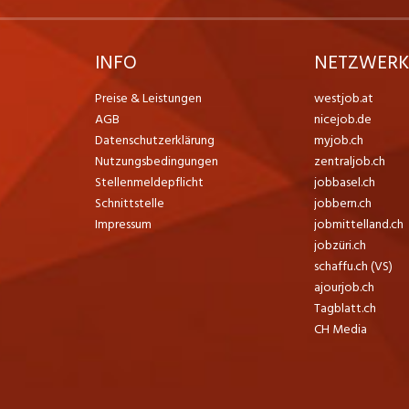
INFO
NETZWER
Preise & Leistungen
westjob.at
AGB
nicejob.de
Datenschutzerklärung
myjob.ch
Nutzungsbedingungen
zentraljob.ch
Stellenmeldepflicht
jobbasel.ch
Schnittstelle
jobbern.ch
Impressum
jobmittelland.ch
jobzüri.ch
schaffu.ch (VS)
ajourjob.ch
Tagblatt.ch
CH Media