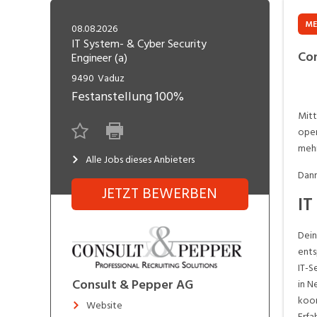
Freelance
Fi
Engineering, Technik, Architektur
ME
08.08.2026
R
Lehrstelle
IT System- & Cyber Security
Con
Engineer (a)
Gastronomie, Hotellerie,
I
Tourismus, Lebensmittel
R
9490
Vaduz
Festanstellung
100%
K
Informatik, Telekommunikation
V
Mitt
oper
Marketing, Kommunikation,
Me
mehr
Medien, Druck
(F
Alle Jobs dieses Anbieters
Dann
Verkauf, Handel, Kundenberatung,
JETZT BEWERBEN
Si
IT
Aussendienst
Dein
ents
IT-S
Consult & Pepper AG
in N
koor
Website
Erfa