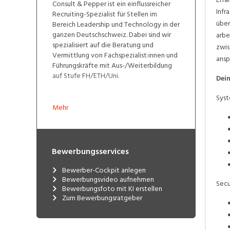
Consult & Pepper ist ein einflussreicher
Infr
Recruiting-Spezialist für Stellen im
über
Bereich Leadership und Technology in der
ganzen Deutschschweiz. Dabei sind wir
arbe
spezialisiert auf die Beratung und
zwis
Vermittlung von Fachspezialist:innen und
ansp
Führungskräfte mit Aus-/Weiterbildung
auf Stufe FH/ETH/Uni.
Dei
Syst
Mehr
Bewerbungsservices
Bewerber-Cockpit anlegen
Bewerbungsvideo aufnehmen
Secu
Bewerbungsfoto mit KI erstellen
Zum Bewerbungsratgeber