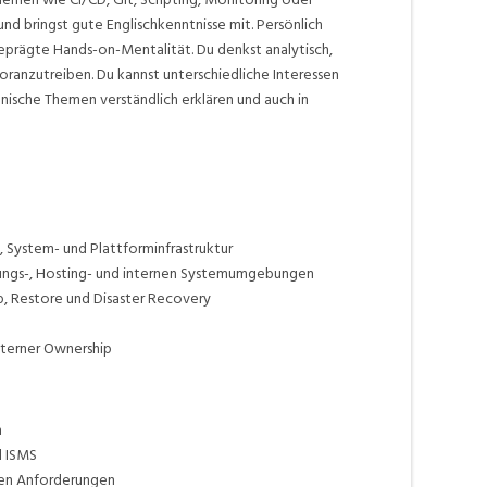
nd bringst gute Englischkenntnisse mit. Persönlich
eprägte Hands-on-Mentalität. Du denkst analytisch,
oranzutreiben. Du kannst unterschiedliche Interessen
nische Themen verständlich erklären und auch in
, System- und Plattforminfrastruktur
rungs-, Hosting- und internen Systemumgebungen
up, Restore und Disaster Recovery
nterner Ownership
n
d ISMS
chen Anforderungen