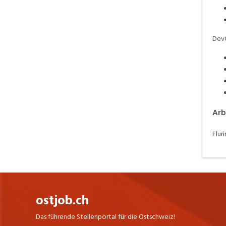
Dev
Arb
Flur
ostjob.ch
Das führende Stellenportal für die Ostschweiz!