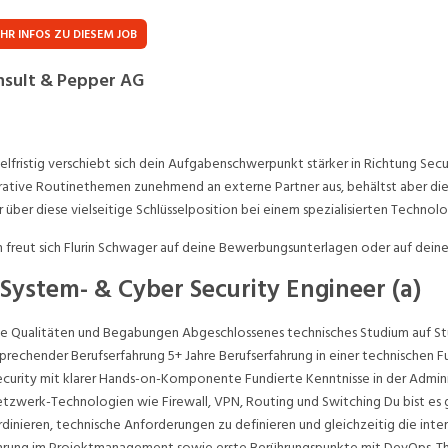
Praktikum
Manage
nanzen, Controlling, Treuhand,
Gartenbau, Landwirts
HR INFOS ZU DIESEM JOB
echt
Forstwirtschaft
Ferienjob
sult & Pepper AG
mmobilien, Facility Management,
Industrie, Maschinenb
einigung
Anlagenbau, Produkti
aufm. Berufe, Kundendienst,
Körperpflege, Wellne
erwaltung
elfristig verschiebt sich dein Aufgabenschwerpunkt stärker in Richtung Sec
ative Routinethemen zunehmend an externe Partner aus, behältst aber die 
chanik, Elektronik, Optik, Textil
Medizin, Gesundheit
 über diese vielseitige Schlüsselposition bei einem spezialisierten Techno
ertigung)
Pflege
 freut sich Flurin Schwager auf deine Bewerbungsunterlagen oder auf deine
cherheit, Rettung, Polizei, Zoll
 System- & Cyber Security Engineer (a)
e Qualitäten und Begabungen Abgeschlossenes technisches Studium auf Stu
prechender Berufserfahrung 5+ Jahre Berufserfahrung in einer technischen Fu
ecurity mit klarer Hands-on-Komponente Fundierte Kenntnisse in der Admin
etzwerk-Technologien wie Firewall, VPN, Routing und Switching Du bist es 
dinieren, technische Anforderungen zu definieren und gleichzeitig die int
hrung im Projektmanagement sowie erste Berührungspunkte mit DevOps-The