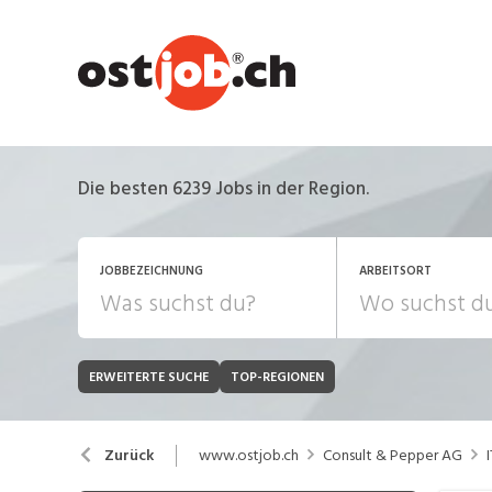
Die besten 6239 Jobs in der Region.
JOBBEZEICHNUNG
ARBEITSORT
ERWEITERTE SUCHE
TOP-REGIONEN
JOB-TYP
Bank, Versicherung
B
Festanstellung
www.ostjob.ch
Consult & Pepper AG
Zurück
Chemie, Pharma, Biotechnologie
C