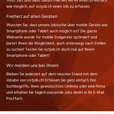
Impressum
frisst Zeit und Geld: darum machen wir es Ihnen so einfach
jobbern.ch
Leiter ostjob.ch
wie möglich, auf ostjob.ch einen Job zu erfassen.
Management / Kader-Jobs
Fredy Pillinger
jobmittelland.ch
Freiheit auf allen Geräten
Berufsgruppen
Verkauf und Beratung
Wussten Sie, dass unsere Jobsuche über mobile Geräte wie
jobzüri.ch
Christoph Walzl
Smartphone oder Tablet auch möglich ist? Die ganze
Top-Regionen
Verkauf und Beratung
Webseite wurde für mobile Endgeräte optimiert und
schaffu.ch (VS)
bietet Ihnen die Möglichkeit, auch unterwegs nach Stellen
Jobline
zu suchen! Testen Sie ostjob.ch doch mal auf Ihrem
ajourjob.ch
Smartphone oder Tablet!
Tagblatt.ch
Wir melden uns bei ihnen!
CH Media
Bleiben Sie jederzeit auf dem neusten Stand mit dem
Jobabo von ostjob.ch! Erfassen Sie ganz einfach Ihre
Suchbegriffe, Ihren gewünschten Umkreis oder eine Firma
und erhalten Sie täglich passende Jobs direkt in Ihr E-Mail
Postfach.