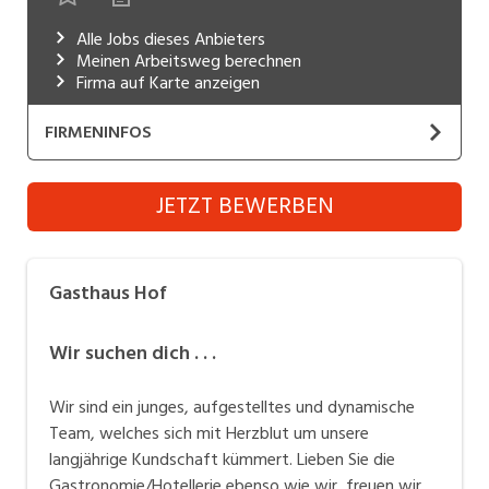
Industrie, Maschinenbau, Anlagenbau,
Alle Jobs dieses Anbieters
Produktion
Meinen Arbeitsweg berechnen
Firma auf Karte anzeigen
Informatik, Telekommunikation
FIRMENINFOS
Kaufm. Berufe, Kundendienst, Verwaltung
Körperpflege, Wellness
Gasthaus Hof
JETZT BEWERBEN
Website
Marketing, Kommunikation, Medien, Druck
Mechanik, Elektronik, Optik, Textil (Fertigung)
Seit mehr als 40 Jahre führen wir unseren
Gasthaus Hof
Familienbetrieb mit ganzem Herzen. Unsere
Medizin, Gesundheitswesen, Pflege
Mitarbeitenden sind in den vielen Jahren zu unserer
Wir suchen dich . . .
Verkauf, Handel, Kundenberatung,
Familie dazugestossen und unterstützen uns bei der
Aussendienst
Erfüllung unseres Credos «Sich wohlfühlen wie zu
Wir sind ein junges, aufgestelltes und dynamische
Hause».
Sicherheit, Rettung, Polizei, Zoll
Team, welches sich mit Herzblut um unsere
langjährige Kundschaft kümmert. Lieben Sie die
Gastronomie/Hotellerie ebenso wie wir, freuen wir