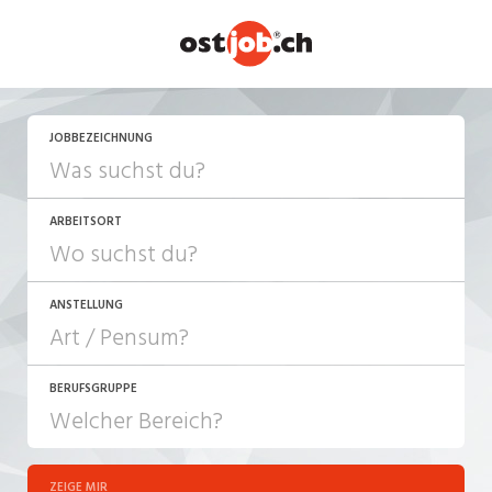
JETZT BEWERBEN
JOBBEZEICHNUNG
ARBEITSORT
ANSTELLUNG
BERUFSGRUPPE
JOB-TYP
10-100%
Festanstellung
ZEIGE MIR