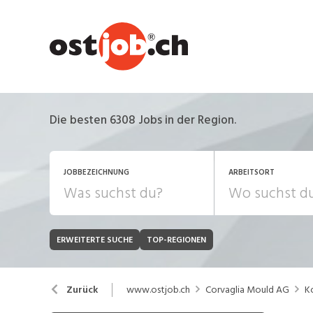
Die besten 6308 Jobs in der Region.
JOBBEZEICHNUNG
ARBEITSORT
ERWEITERTE SUCHE
TOP-REGIONEN
JOB-TYP
Bank, Versicherung
B
Festanstellung
www.ostjob.ch
Corvaglia Mould AG
K
Zurück
Chemie, Pharma, Biotechnologie
C