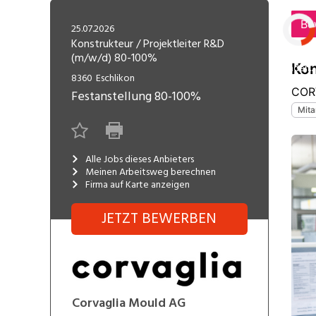
Freelance
Fi
Engineering, Technik, Architektur
25.07.2026
R
Lehrstelle
Konstrukteur / Projektleiter R&D
(m/w/d) 80-100%
Gastronomie, Hotellerie,
I
Laden...
Tourismus, Lebensmittel
R
8360
Eschlikon
Festanstellung
80-100%
K
Informatik, Telekommunikation
V
Marketing, Kommunikation,
Me
Medien, Druck
(F
Alle Jobs dieses Anbieters
Meinen Arbeitsweg berechnen
Firma auf Karte anzeigen
Verkauf, Handel, Kundenberatung,
Si
Aussendienst
JETZT BEWERBEN
Corvaglia Mould AG