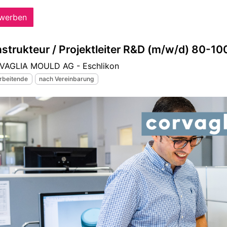
Praktikum
Manage
nanzen, Controlling, Treuhand,
Gartenbau, Landwirts
echt
Forstwirtschaft
Ferienjob
mmobilien, Facility Management,
Industrie, Maschinenb
einigung
Anlagenbau, Produkti
aufm. Berufe, Kundendienst,
Körperpflege, Wellne
erwaltung
chanik, Elektronik, Optik, Textil
Medizin, Gesundheit
ertigung)
Pflege
cherheit, Rettung, Polizei, Zoll