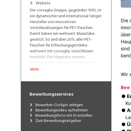
Website
Die corvaglia Gruppe, gegründet 1991, ist
ein dynamischer und international tätiger
Hersteller von innovativen
Verschlusslösungen für PET-Flaschen.
Damit haben wir weltweit Massstäbe
gesetzt. So sind über 20% aller PET-
Flaschen für Erfrischungsgetränke
weltweit mit corvaglia-Verschlüssen
bestückt. Der Hauptsitz unseres
Familienunternehmens befindet sich in
Eschlikon, Thurgau. Weitere
Mehr
Tochtergesellschaften sind in Mexiko und
in den USA angesiedelt. Im hauseigenen
Formenbau in Eschlikon werden die dazu
benötigten und weltweit renommierten
Bewerbungsservices
Spritzgussformen gebaut und an unsere
Partner verkauft.
Bewerber-Cockpit anlegen
Bewerbungsvideo aufnehmen
Weitere Informationen über uns finden
Bewerbungsfoto mit KI erstellen
Zum Bewerbungsratgeber
Sie auf:
LinkedIn