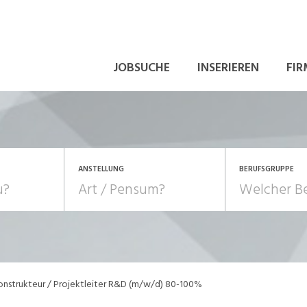
JOBSUCHE
INSERIEREN
FIR
ANSTELLUNG
BERUFSGRUPPE
Bildung, Kunst, Design
10-100%
Pensum
POSITION
au, Handwerk, Elektro
Berufe, Sport
Temporär (befristet)
Führung
Einkauf, Logistik, Tra
onstrukteur / Projektleiter R&D (m/w/d) 80-100%
onsulting, Human Resources
Verkehr