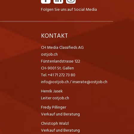
Folgen Sie uns auf Social Media
K
KONTAKT
CH Media Classifieds AG
ostjob.ch
Fürstenlandstrasse 122
CH-9001 St. Gallen
Tel. +41 71 272 73 80
info@ostjob.ch
/
inserate@ostjob.ch
Henrik Jasek
Leiter ostjob.ch
Fredy Pillinger
Verkauf und Beratung
Christoph Walzl
Verkauf und Beratung