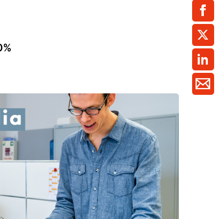
ment / Kader
chaft,
au,
on
ss
swesen,