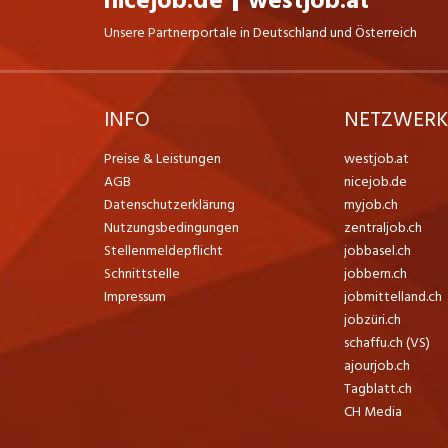
nicejob.de
westjob.at
Unsere Partnerportale in Deutschland und Österreich
INFO
NETZWER
Preise & Leistungen
westjob.at
AGB
nicejob.de
Datenschutzerklärung
myjob.ch
Nutzungsbedingungen
zentraljob.ch
Stellenmeldepflicht
jobbasel.ch
Schnittstelle
jobbern.ch
Impressum
jobmittelland.ch
jobzüri.ch
schaffu.ch (VS)
ajourjob.ch
Tagblatt.ch
CH Media