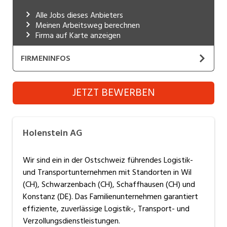
Industrie, Maschinenbau, Anlagenbau,
Alle Jobs dieses Anbieters
Produktion
Meinen Arbeitsweg berechnen
Firma auf Karte anzeigen
Informatik, Telekommunikation
FIRMENINFOS
Kaufm. Berufe, Kundendienst, Verwaltung
Holenstein AG
Körperpflege, Wellness
JETZT BEWERBEN
Website
Marketing, Kommunikation, Medien, Druck
Mechanik, Elektronik, Optik, Textil (Fertigung)
Wir
sind ein in der Ostschweiz führendes Logistik-
Holenstein AG
und Transportunternehmen mit Standorten in Wil
Medizin, Gesundheitswesen, Pflege
(CH),
Wir sind ein in der Ostschweiz führendes Logistik-
Schwarzenbach (CH), Schaffhausen (CH) und
Verkauf, Handel, Kundenberatung,
und Transportunternehmen mit Standorten in Wil
Aussendienst
Konstanz (DE). Moderne Technologien für
(CH), Schwarzenbach (CH), Schaffhausen (CH) und
Lagerlogistik und
Konstanz (DE). Das Familienunternehmen garantiert
Sicherheit, Rettung, Polizei, Zoll
Transportabwicklung, 75'000 m2 Lagerfläche mit
effiziente, zuverlässige Logistik-, Transport- und
rund 100´000 Palettenplätzen, flexible Block- und
Verzollungsdienstleistungen.