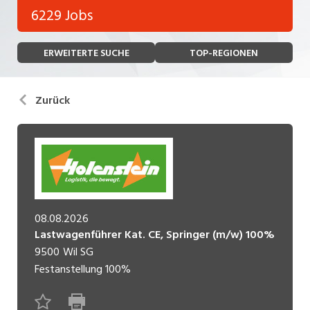
Bank, Versicherung
6229 Jobs
Temporär (befristet)
Bau, Handwerk, Elektro
ERWEITERTE SUCHE
TOP-REGIONEN
Bildung, Kunst, Design, Soziale Berufe, Sport
Freelance
Chemie, Pharma, Biotechnologie
Praktikum
Zurück
Consulting, Human Resources
Lehrstelle
Einkauf, Logistik, Transport, Verkehr
Ferienjob
Engineering, Technik, Architektur
POSITION
Finanzen, Controlling, Treuhand, Recht
08.08.2026
Gartenbau, Landwirtschaft, Forstwirtschaft
Lastwagenführer Kat. CE, Springer (m/w) 100%
Führungsposition
9500
Wil SG
Gastronomie, Hotellerie, Tourismus,
Festanstellung
100%
Management / Kader
Lebensmittel
Immobilien, Facility Management, Reinigung