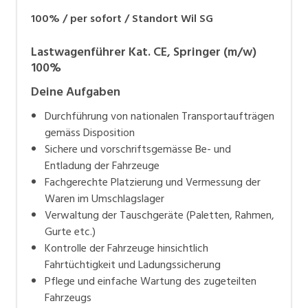
Hochregallager für die unterschiedlichsten Güter, 380
100% / per sofort / Standort Wil SG
motivierte Mitarbeitende und rund 130 Fahrzeuge –
damit garantiert das 1898 gegründete
Lastwagenführer Kat. CE, Springer (m/w)
Familienunternehmen effiziente und zuverlässige
100%
Logistik-, Transport- und Verzollungsdienst-
Deine Aufgaben
leistungen.
Durchführung von nationalen Transportaufträgen
gemäss Disposition
Sichere und vorschriftsgemässe Be- und
Entladung der Fahrzeuge
Fachgerechte Platzierung und Vermessung der
Waren im Umschlagslager
Verwaltung der Tauschgeräte (Paletten, Rahmen,
Gurte etc.)
Kontrolle der Fahrzeuge hinsichtlich
Fahrtüchtigkeit und Ladungssicherung
Pflege und einfache Wartung des zugeteilten
Fahrzeugs