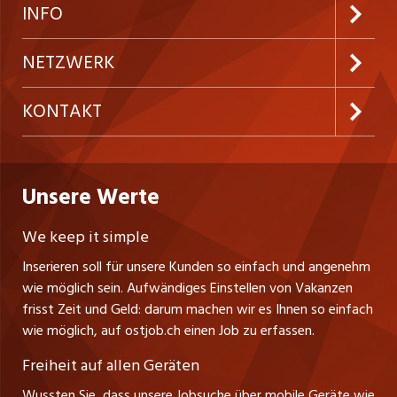
Neue Stellen
Kundenlogin
INFO
Festanstellungen
Inserieren
Preise & Leistungen
NETZWERK
Temporäre Jobs
Firmen
AGB
westjob.at
KONTAKT
Freelance Jobs
Personalvermittler
Datenschutzerklärung
nicejob.de
CH Media Classifieds AG
Praktika
Bewerber-Cockpit
ostjob.ch
Nutzungsbedingungen
Unsere Werte
myjob.ch
Fürstenlandstrasse 122
Lehrstellen
Ratgeber
Stellenmeldepflicht
CH-9001 St. Gallen
zentraljob.ch
We keep it simple
Tel. +41 71 272 73 80
Ferienjobs
Inserieren soll für unsere Kunden so einfach und angenehm
Schnittstelle
info@ostjob.ch
/
inserate@ostjob.ch
jobbasel.ch
wie möglich sein. Aufwändiges Einstellen von Vakanzen
Führungspositionen
Henrik Jasek
Impressum
frisst Zeit und Geld: darum machen wir es Ihnen so einfach
jobbern.ch
Leiter ostjob.ch
wie möglich, auf ostjob.ch einen Job zu erfassen.
Management / Kader-Jobs
Fredy Pillinger
jobmittelland.ch
Freiheit auf allen Geräten
Berufsgruppen
Verkauf und Beratung
Wussten Sie, dass unsere Jobsuche über mobile Geräte wie