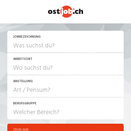
JETZT BEWERBEN
JOBBEZEICHNUNG
ARBEITSORT
ANSTELLUNG
BERUFSGRUPPE
JOB-TYP
10-100%
Festanstellung
ZEIGE MIR