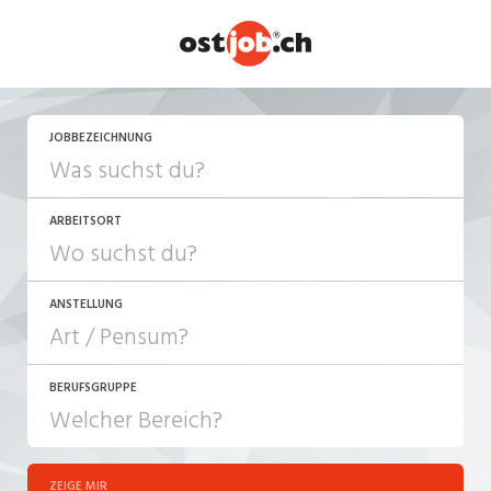
JETZT BEWERBEN
JOBBEZEICHNUNG
ARBEITSORT
ANSTELLUNG
BERUFSGRUPPE
JOB-TYP
10-100%
Festanstellung
ZEIGE MIR