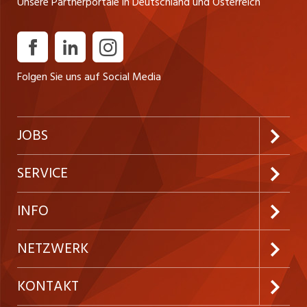
Unsere Partnerportale in Deutschland und Österreich
Folgen Sie uns auf Social Media
JOBS
Jobabo abonnieren
SERVICE
Neue Stellen
Kundenlogin
INFO
Festanstellungen
Inserieren
Preise & Leistungen
NETZWERK
Temporäre Jobs
Firmen
AGB
westjob.at
KONTAKT
Freelance Jobs
Personalvermittler