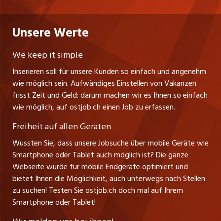
Datenschutzerklärung
nicejob.de
CH Media Classifieds AG
Praktika
Bewerber-Cockpit
ostjob.ch
Nutzungsbedingungen
Unsere Werte
myjob.ch
Fürstenlandstrasse 122
Lehrstellen
Ratgeber
Stellenmeldepflicht
CH-9001 St. Gallen
zentraljob.ch
We keep it simple
Tel. +41 71 272 73 80
Ferienjobs
Inserieren soll für unsere Kunden so einfach und angenehm
Schnittstelle
info@ostjob.ch
/
inserate@ostjob.ch
jobbasel.ch
wie möglich sein. Aufwändiges Einstellen von Vakanzen
Führungspositionen
Henrik Jasek
Impressum
frisst Zeit und Geld: darum machen wir es Ihnen so einfach
jobbern.ch
Leiter ostjob.ch
wie möglich, auf ostjob.ch einen Job zu erfassen.
Management / Kader-Jobs
Fredy Pillinger
jobmittelland.ch
Freiheit auf allen Geräten
Berufsgruppen
Verkauf und Beratung
Wussten Sie, dass unsere Jobsuche über mobile Geräte wie
jobzüri.ch
Christoph Walzl
Smartphone oder Tablet auch möglich ist? Die ganze
Top-Regionen
Verkauf und Beratung
Webseite wurde für mobile Endgeräte optimiert und
schaffu.ch (VS)
bietet Ihnen die Möglichkeit, auch unterwegs nach Stellen
Jobline
zu suchen! Testen Sie ostjob.ch doch mal auf Ihrem
ajourjob.ch
Smartphone oder Tablet!
Tagblatt.ch