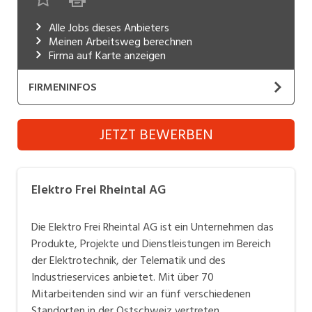
Industrie, Maschinenbau, Anlagenbau,
Alle Jobs dieses Anbieters
Produktion
Meinen Arbeitsweg berechnen
Firma auf Karte anzeigen
Informatik, Telekommunikation
FIRMENINFOS
Kaufm. Berufe, Kundendienst, Verwaltung
Körperpflege, Wellness
Elektro Frei Rheintal AG
JETZT BEWERBEN
Marketing, Kommunikation, Medien, Druck
Website
Mechanik, Elektronik, Optik, Textil (Fertigung)
Die Elektro Frei Rheintal AG ist ein Unternehmen das
Elektro Frei Rheintal AG
Produkte, Projekte und Dienstleistungen im Bereich
Medizin, Gesundheitswesen, Pflege
der Elektrotechnik, der Telematik und des
Die Elektro Frei Rheintal AG ist ein Unternehmen das
Verkauf, Handel, Kundenberatung,
Industrieservices anbietet.
Produkte, Projekte und Dienstleistungen im Bereich
Aussendienst
Mit mehr als 70 Mitarbeitenden sind wir an vier
der Elektrotechnik, der Telematik und des
Sicherheit, Rettung, Polizei, Zoll
verschiedenen Standorten in der Ostschweiz
Industrieservices anbietet. Mit über 70
vertreten.
Mitarbeitenden sind wir an fünf verschiedenen
Standorten in der Ostschweiz vertreten.