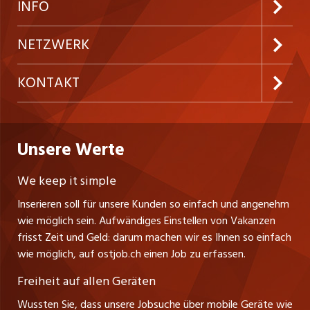
Kundenlogin
INFO
Festanstellungen
Inserieren
Preise & Leistungen
NETZWERK
Temporäre Jobs
Firmen
AGB
westjob.at
KONTAKT
Freelance Jobs
Personalvermittler
Datenschutzerklärung
nicejob.de
CH Media Classifieds AG
Praktika
Bewerber-Cockpit
ostjob.ch
Nutzungsbedingungen
Unsere Werte
myjob.ch
Fürstenlandstrasse 122
Lehrstellen
Ratgeber
Stellenmeldepflicht
CH-9001 St. Gallen
zentraljob.ch
We keep it simple
Tel. +41 71 272 73 80
Ferienjobs
Inserieren soll für unsere Kunden so einfach und angenehm
Schnittstelle
info@ostjob.ch
/
inserate@ostjob.ch
jobbasel.ch
wie möglich sein. Aufwändiges Einstellen von Vakanzen
Führungspositionen
Henrik Jasek
Impressum
frisst Zeit und Geld: darum machen wir es Ihnen so einfach
jobbern.ch
Leiter ostjob.ch
wie möglich, auf ostjob.ch einen Job zu erfassen.
Management / Kader-Jobs
Fredy Pillinger
jobmittelland.ch
Freiheit auf allen Geräten
Berufsgruppen
Verkauf und Beratung
Wussten Sie, dass unsere Jobsuche über mobile Geräte wie
jobzüri.ch