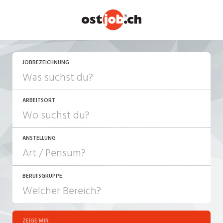
JETZT BEWERBEN
JOBBEZEICHNUNG
ARBEITSORT
ANSTELLUNG
BERUFSGRUPPE
JOB-TYP
10-100%
Festanstellung
ZEIGE MIR