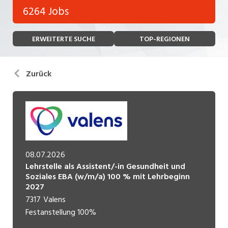
Bank, Versicherung
6264 Jobs
Temporär (befristet)
Bau, Handwerk, Elektro
ERWEITERTE SUCHE
TOP-REGIONEN
Bildung, Kunst, Design, Soziale Berufe, Sport
Freelance
Chemie, Pharma, Biotechnologie
Praktikum
Zurück
Consulting, Human Resources
Lehrstelle
Einkauf, Logistik, Transport, Verkehr
Ferienjob
Engineering, Technik, Architektur
POSITION
Finanzen, Controlling, Treuhand, Recht
08.07.2026
Lehrstelle als Assistent/-in Gesundheit und
Gartenbau, Landwirtschaft, Forstwirtschaft
Führungsposition
Soziales EBA (w/m/a) 100 % mit Lehrbeginn
2027
Gastronomie, Hotellerie, Tourismus,
Management / Kader
Lebensmittel
7317
Valens
Festanstellung
100%
Immobilien, Facility Management, Reinigung