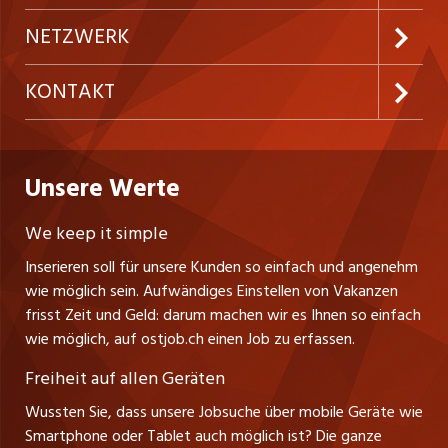
Festanstellungen
Inserieren
Preise & Leistungen
NETZWERK
Temporäre Jobs
Firmen
AGB
westjob.at
KONTAKT
Freelance Jobs
Personalvermittler
Datenschutzerklärung
nicejob.de
CH Media Classifieds AG
Praktika
Bewerber-Cockpit
ostjob.ch
Nutzungsbedingungen
Unsere Werte
myjob.ch
Fürstenlandstrasse 122
Lehrstellen
Ratgeber
Stellenmeldepflicht
CH-9001 St. Gallen
zentraljob.ch
We keep it simple
Tel. +41 71 272 73 80
Ferienjobs
Inserieren soll für unsere Kunden so einfach und angenehm
Schnittstelle
info@ostjob.ch
/
inserate@ostjob.ch
jobbasel.ch
wie möglich sein. Aufwändiges Einstellen von Vakanzen
Führungspositionen
Henrik Jasek
Impressum
frisst Zeit und Geld: darum machen wir es Ihnen so einfach
jobbern.ch
Leiter ostjob.ch
wie möglich, auf ostjob.ch einen Job zu erfassen.
Management / Kader-Jobs
Fredy Pillinger
jobmittelland.ch
Freiheit auf allen Geräten
Berufsgruppen
Verkauf und Beratung
Wussten Sie, dass unsere Jobsuche über mobile Geräte wie
jobzüri.ch
Christoph Walzl
Smartphone oder Tablet auch möglich ist? Die ganze
Top-Regionen