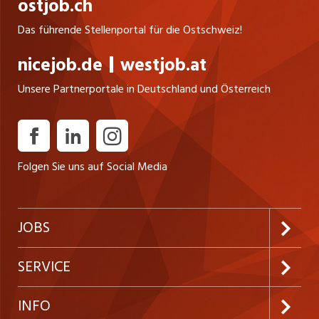
ostjob.ch
Das führende Stellenportal für die Ostschweiz!
nicejob.de
westjob.at
Unsere Partnerportale in Deutschland und Österreich
Folgen Sie uns auf Social Media
JOBS
Jobabo abonnieren
SERVICE
Neue Stellen
Kundenlogin
INFO