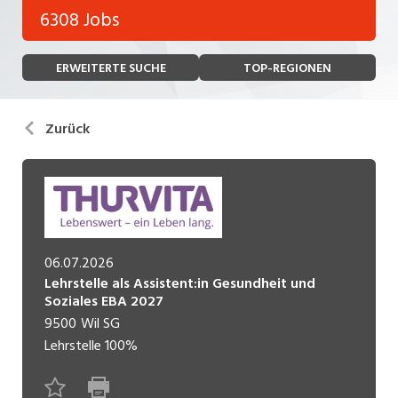
Bank, Versicherung
6308 Jobs
Temporär (befristet)
Bau, Handwerk, Elektro
ERWEITERTE SUCHE
TOP-REGIONEN
Bildung, Kunst, Design, Soziale Berufe, Sport
Freelance
Chemie, Pharma, Biotechnologie
Praktikum
Zurück
Consulting, Human Resources
Lehrstelle
Einkauf, Logistik, Transport, Verkehr
Ferienjob
Engineering, Technik, Architektur
POSITION
Finanzen, Controlling, Treuhand, Recht
06.07.2026
Lehrstelle als Assistent:in Gesundheit und
Gartenbau, Landwirtschaft, Forstwirtschaft
Führungsposition
Soziales EBA 2027
9500
Wil SG
Gastronomie, Hotellerie, Tourismus,
Lehrstelle
100%
Management / Kader
Lebensmittel
Immobilien, Facility Management, Reinigung