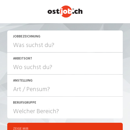
JETZT BEWERBEN
JOBBEZEICHNUNG
ARBEITSORT
ANSTELLUNG
BERUFSGRUPPE
JOB-TYP
10-100%
Festanstellung
ZEIGE MIR