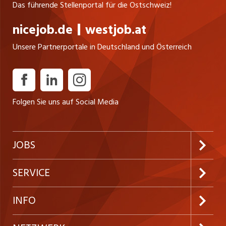
Das führende Stellenportal für die Ostschweiz!
nicejob.de
westjob.at
Unsere Partnerportale in Deutschland und Österreich
Folgen Sie uns auf Social Media
JOBS
Jobabo abonnieren
SERVICE
Neue Stellen
Kundenlogin
INFO
Festanstellungen
Inserieren