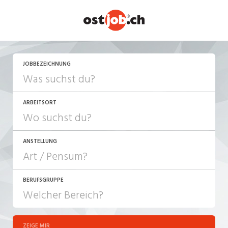
JETZT BEWERBEN
JOBBEZEICHNUNG
ARBEITSORT
ANSTELLUNG
BERUFSGRUPPE
JOB-TYP
10-100%
Festanstellung
ZEIGE MIR