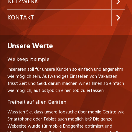
Preise & Leistungen
NETZWERK
Temporäre Jobs
Firmen
AGB
westjob.at
KONTAKT
Freelance Jobs
Personalvermittler
Datenschutzerklärung
nicejob.de
CH Media Classifieds AG
Praktika
Bewerber-Cockpit
ostjob.ch
Nutzungsbedingungen
Unsere Werte
myjob.ch
Fürstenlandstrasse 122
Lehrstellen
Ratgeber
Stellenmeldepflicht
CH-9001 St. Gallen
zentraljob.ch
We keep it simple
Tel. +41 71 272 73 80
Ferienjobs
Inserieren soll für unsere Kunden so einfach und angenehm
Schnittstelle
info@ostjob.ch
/
inserate@ostjob.ch
jobbasel.ch
wie möglich sein. Aufwändiges Einstellen von Vakanzen
Führungspositionen
Henrik Jasek
Impressum
frisst Zeit und Geld: darum machen wir es Ihnen so einfach
jobbern.ch
Leiter ostjob.ch
wie möglich, auf ostjob.ch einen Job zu erfassen.
Management / Kader-Jobs
Fredy Pillinger
jobmittelland.ch
Freiheit auf allen Geräten
Berufsgruppen
Verkauf und Beratung
Wussten Sie, dass unsere Jobsuche über mobile Geräte wie
jobzüri.ch
Christoph Walzl
Smartphone oder Tablet auch möglich ist? Die ganze
Top-Regionen
Verkauf und Beratung
Webseite wurde für mobile Endgeräte optimiert und
schaffu.ch (VS)