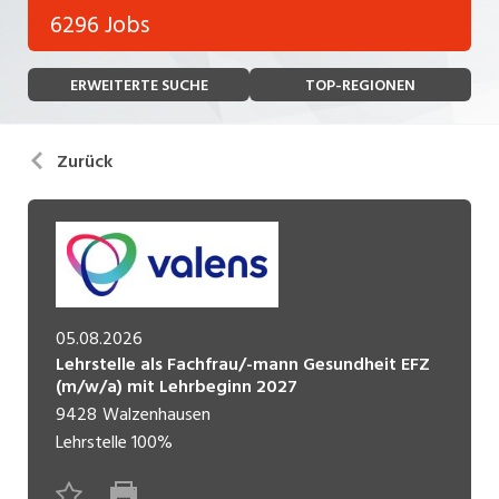
Bank, Versicherung
6296 Jobs
Temporär (befristet)
Bau, Handwerk, Elektro
ERWEITERTE SUCHE
TOP-REGIONEN
Bildung, Kunst, Design, Soziale Berufe, Sport
Freelance
Chemie, Pharma, Biotechnologie
Praktikum
Zurück
Consulting, Human Resources
Lehrstelle
Einkauf, Logistik, Transport, Verkehr
Ferienjob
Engineering, Technik, Architektur
POSITION
Finanzen, Controlling, Treuhand, Recht
05.08.2026
Lehrstelle als Fachfrau/-mann Gesundheit EFZ
Gartenbau, Landwirtschaft, Forstwirtschaft
Führungsposition
(m/w/a) mit Lehrbeginn 2027
Gastronomie, Hotellerie, Tourismus,
9428
Walzenhausen
Management / Kader
Lebensmittel
Lehrstelle
100%
Immobilien, Facility Management, Reinigung