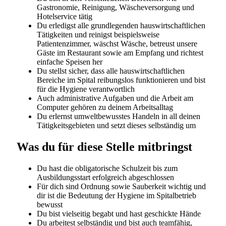
Wenn Sie eine begeisterungsfähige, lösungsorientierte
und initiative Persönlichkeit sind, finden Sie bei HOCH
Health Ostschweiz die idealen Voraussetzungen Ihre
berufliche Zukunft zu gestalten. Informieren Sie sich
über die Möglichkeiten unter
www.h-och.ch/karriere
HOCH Health Ostschweiz hat regional an
verschiedenen Standorten vertreten und ist damit
oftmals ein Arbeitsort in der Nähe des Wohnortes.
Kantonsspital St.Gallen
Spital Altstätten
Spital Grabs
Spital Linth
Spital Wil
Ambi Flawil
Ambi Rorschach
Ambulatorium Rorschach