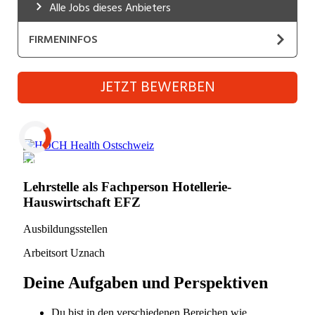
Alle Jobs dieses Anbieters
Industrie, Maschinenbau, Anlagenbau,
Produktion
FIRMENINFOS
Informatik, Telekommunikation
HOCH Health Ostschweiz
JETZT BEWERBEN
Kaufm. Berufe, Kundendienst, Verwaltung
Website
Körperpflege, Wellness
Gesundheitsversorgung ist unser Beruf und
Marketing, Kommunikation, Medien, Druck
unsere Berufung
Laden...
Mechanik, Elektronik, Optik, Textil (Fertigung)
Als grösste Arbeitgeberin der Ostschweiz
verpflichten wir uns, unseren Mitarbeitenden ein
Medizin, Gesundheitswesen, Pflege
vielseitiges Arbeitsumfeld zu bieten. Indem wir
individuelle Entwicklung fördern, leisten wir aktiv
Verkauf, Handel, Kundenberatung,
Aussendienst
einen Beitrag für die Zukunft der Medizin. Wir setzen
auf Teamgeist, interdisziplinäre Zusammenarbeit und
Sicherheit, Rettung, Polizei, Zoll
innovative Lösungen.