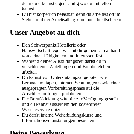
Starten Sie Ihre berufliche Zukunft bei der grössten
Gesundheitsversorgerin der Schweiz. Ob Sie am
Anfang Ihrer Laufbahn stehen oder nach neuen
Entwicklungsmöglichkeiten suchen – bei HOCH Health
Ostschweiz erwarten Sie spannende
Herausforderungen, umfassende Aus- und
Weiterbildungsangebote und ein engagiertes Team,
das Sie auf Ihrem Weg unterstützt.
HOCH Health Ostschweiz fördert und unterstützt die
Aus-, Fort- und Weiterbildung von Mitarbeitenden.
Jährlich nutzen über 700 Personen – von der
Grundbildung über die Höhere Fachschule bis hin zur
Fachhochschule inklusive Nachdiplomstudiengänge –
das Angebot. In internen und externen Fort- und
Weiterbildungsangeboten werden sowohl die