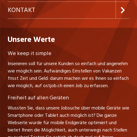
der Mitarbeitenden und stellt dafür auch
Temporäre Jobs
Firmen
AGB
gesundheitsfördernde Kurse und diverse Beratungs-
westjob.at
KONTAKT
Freelance Jobs
und Coachingangebote zur Verfügung. Wir
Personalvermittler
Datenschutzerklärung
nicejob.de
unterstützen Sie dabei, sowohl Ihre fachlichen als
CH Media Classifieds AG
Praktika
auch Ihre persönlichen Kompetenzen stetig
Bewerber-Cockpit
ostjob.ch
Nutzungsbedingungen
Unsere Werte
myjob.ch
weiterzuentwickeln.
Fürstenlandstrasse 122
Lehrstellen
Ratgeber
Stellenmeldepflicht
CH-9001 St. Gallen
zentraljob.ch
We keep it simple
Tel. +41 71 272 73 80
Ferienjobs
Inserieren soll für unsere Kunden so einfach und angenehm
Schnittstelle
info@ostjob.ch
/
inserate@ostjob.ch
jobbasel.ch
wie möglich sein. Aufwändiges Einstellen von Vakanzen
Führungspositionen
Henrik Jasek
Impressum
frisst Zeit und Geld: darum machen wir es Ihnen so einfach
jobbern.ch
Leiter ostjob.ch
wie möglich, auf ostjob.ch einen Job zu erfassen.
Management / Kader-Jobs
Fredy Pillinger
jobmittelland.ch
Freiheit auf allen Geräten
Berufsgruppen
Verkauf und Beratung
Wussten Sie, dass unsere Jobsuche über mobile Geräte wie
jobzüri.ch
Christoph Walzl
Smartphone oder Tablet auch möglich ist? Die ganze
Top-Regionen
Verkauf und Beratung
Webseite wurde für mobile Endgeräte optimiert und
schaffu.ch (VS)
bietet Ihnen die Möglichkeit, auch unterwegs nach Stellen
Jobline