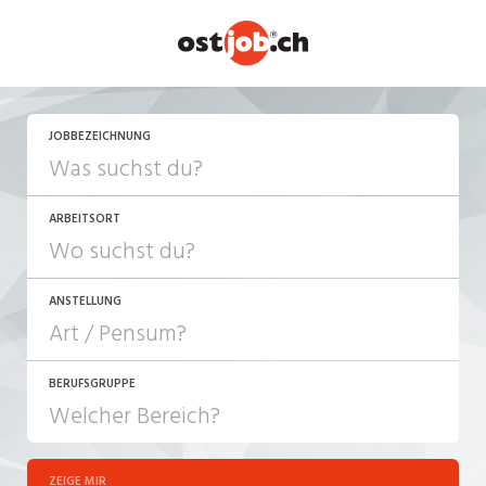
JETZT BEWERBEN
JOBBEZEICHNUNG
ARBEITSORT
ANSTELLUNG
BERUFSGRUPPE
JOB-TYP
10-100%
Festanstellung
ZEIGE MIR