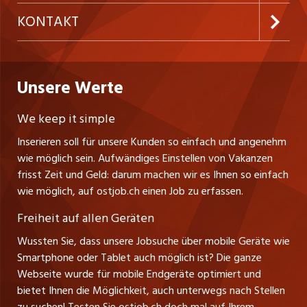
Temporäre Jobs
Firmen
AGB
westjob.at
KONTAKT
Freelance Jobs
Personalvermittler
Datenschutzerklärung
nicejob.de
CH Media Classifieds AG
Praktika
Bewerber-Cockpit
ostjob.ch
Nutzungsbedingungen
Unsere Werte
myjob.ch
Fürstenlandstrasse 122
Lehrstellen
Ratgeber
Stellenmeldepflicht
CH-9001 St. Gallen
zentraljob.ch
We keep it simple
Tel. +41 71 272 73 80
Ferienjobs
Inserieren soll für unsere Kunden so einfach und angenehm
Schnittstelle
info@ostjob.ch
/
inserate@ostjob.ch
jobbasel.ch
wie möglich sein. Aufwändiges Einstellen von Vakanzen
Führungspositionen
Henrik Jasek
Impressum
frisst Zeit und Geld: darum machen wir es Ihnen so einfach
jobbern.ch
Leiter ostjob.ch
wie möglich, auf ostjob.ch einen Job zu erfassen.
Management / Kader-Jobs
Fredy Pillinger
jobmittelland.ch
Freiheit auf allen Geräten
Berufsgruppen
Verkauf und Beratung
Wussten Sie, dass unsere Jobsuche über mobile Geräte wie
jobzüri.ch
Christoph Walzl
Smartphone oder Tablet auch möglich ist? Die ganze
Top-Regionen
Verkauf und Beratung
Webseite wurde für mobile Endgeräte optimiert und
schaffu.ch (VS)
bietet Ihnen die Möglichkeit, auch unterwegs nach Stellen
Jobline
zu suchen! Testen Sie ostjob.ch doch mal auf Ihrem