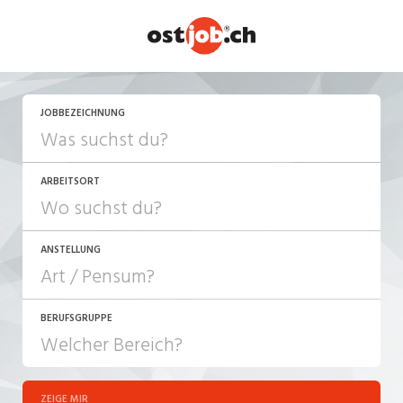
JETZT BEWERBEN
JOBBEZEICHNUNG
ARBEITSORT
ANSTELLUNG
BERUFSGRUPPE
JOB-TYP
10-100%
Festanstellung
ZEIGE MIR