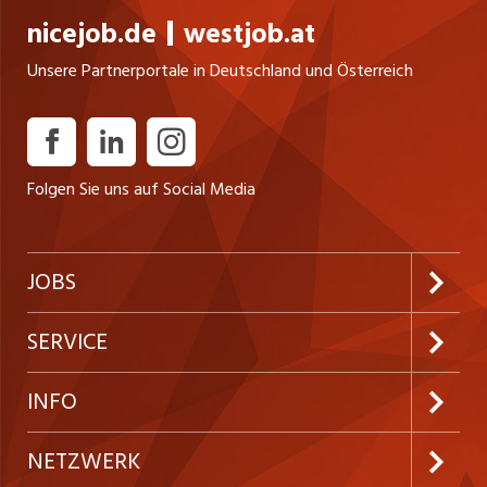
nicejob.de
westjob.at
Unsere Partnerportale in Deutschland und Österreich
Folgen Sie uns auf Social Media
JOBS
Jobabo abonnieren
SERVICE
Neue Stellen
Kundenlogin
INFO
Festanstellungen
Inserieren
Preise & Leistungen
NETZWERK