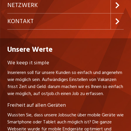
Inserieren
Preise & Leistungen
NETZWERK
Temporäre Jobs
Firmen
AGB
westjob.at
KONTAKT
Freelance Jobs
Personalvermittler
Datenschutzerklärung
nicejob.de
CH Media Classifieds AG
Praktika
Bewerber-Cockpit
ostjob.ch
Nutzungsbedingungen
Unsere Werte
myjob.ch
Fürstenlandstrasse 122
Lehrstellen
Ratgeber
Stellenmeldepflicht
CH-9001 St. Gallen
zentraljob.ch
We keep it simple
Tel. +41 71 272 73 80
Ferienjobs
Inserieren soll für unsere Kunden so einfach und angenehm
Schnittstelle
info@ostjob.ch
/
inserate@ostjob.ch
jobbasel.ch
wie möglich sein. Aufwändiges Einstellen von Vakanzen
Führungspositionen
Henrik Jasek
Impressum
frisst Zeit und Geld: darum machen wir es Ihnen so einfach
jobbern.ch
Leiter ostjob.ch
wie möglich, auf ostjob.ch einen Job zu erfassen.
Management / Kader-Jobs
Fredy Pillinger
jobmittelland.ch
Freiheit auf allen Geräten
Berufsgruppen
Verkauf und Beratung
Wussten Sie, dass unsere Jobsuche über mobile Geräte wie
jobzüri.ch
Christoph Walzl
Smartphone oder Tablet auch möglich ist? Die ganze
Top-Regionen
Verkauf und Beratung
Webseite wurde für mobile Endgeräte optimiert und
schaffu.ch (VS)