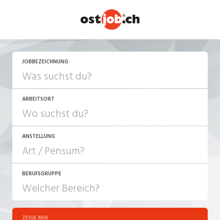
JETZT BEWERBEN
JOBBEZEICHNUNG
ARBEITSORT
ANSTELLUNG
BERUFSGRUPPE
JOB-TYP
10-100%
Festanstellung
ZEIGE MIR