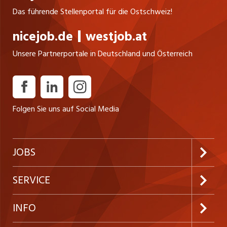
Das führende Stellenportal für die Ostschweiz!
nicejob.de
westjob.at
Unsere Partnerportale in Deutschland und Österreich
Folgen Sie uns auf Social Media
JOBS
Jobabo abonnieren
SERVICE
Neue Stellen
Kundenlogin
INFO
Festanstellungen