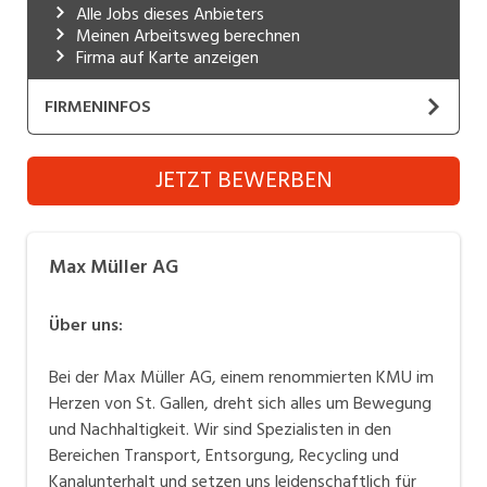
Alle Jobs dieses Anbieters
Industrie, Maschinenbau, Anlagenbau,
Meinen Arbeitsweg berechnen
Produktion
Firma auf Karte anzeigen
Informatik, Telekommunikation
FIRMENINFOS
Kaufm. Berufe, Kundendienst, Verwaltung
Max Müller AG
JETZT BEWERBEN
Körperpflege, Wellness
Website
Marketing, Kommunikation, Medien, Druck
Wir sind ein Unternehmen im Bereich Transport,
Max Müller AG
Mechanik, Elektronik, Optik, Textil (Fertigung)
Entsorgung, Recycling und Kanalunterhalt in der Stadt
St.Gallen.
Medizin, Gesundheitswesen, Pflege
Über uns:
Verkauf, Handel, Kundenberatung,
Bei der Max Müller AG, einem renommierten KMU im
Aussendienst
Herzen von St. Gallen, dreht sich alles um Bewegung
Sicherheit, Rettung, Polizei, Zoll
und Nachhaltigkeit. Wir sind Spezialisten in den
Bereichen Transport, Entsorgung, Recycling und
Kanalunterhalt und setzen uns leidenschaftlich für