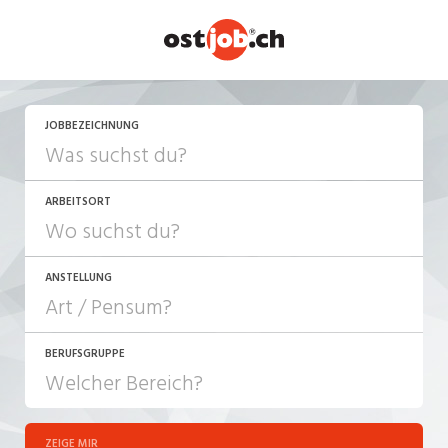
JETZT BEWERBEN
JOBBEZEICHNUNG
ARBEITSORT
ANSTELLUNG
BERUFSGRUPPE
JOB-TYP
10-100%
Festanstellung
ZEIGE MIR