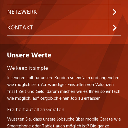
Festanstellungen
Inserieren
Preise & Leistungen
NETZWERK
Temporäre Jobs
Firmen
AGB
westjob.at
KONTAKT
Freelance Jobs
Personalvermittler
Datenschutzerklärung
nicejob.de
CH Media Classifieds AG
Praktika
Bewerber-Cockpit
ostjob.ch
Nutzungsbedingungen
Unsere Werte
myjob.ch
Fürstenlandstrasse 122
Lehrstellen
Ratgeber
Stellenmeldepflicht
CH-9001 St. Gallen
zentraljob.ch
We keep it simple
Tel. +41 71 272 73 80
Ferienjobs
Inserieren soll für unsere Kunden so einfach und angenehm
Schnittstelle
info@ostjob.ch
/
inserate@ostjob.ch
jobbasel.ch
wie möglich sein. Aufwändiges Einstellen von Vakanzen
Führungspositionen
Henrik Jasek
Impressum
frisst Zeit und Geld: darum machen wir es Ihnen so einfach
jobbern.ch
Leiter ostjob.ch
wie möglich, auf ostjob.ch einen Job zu erfassen.
Management / Kader-Jobs
Fredy Pillinger
jobmittelland.ch
Freiheit auf allen Geräten
Berufsgruppen
Verkauf und Beratung
Wussten Sie, dass unsere Jobsuche über mobile Geräte wie
jobzüri.ch
Christoph Walzl
Smartphone oder Tablet auch möglich ist? Die ganze
Top-Regionen