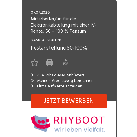
Freelance
Fi
Engineering, Technik, Architektur
07.07.2026
R
Lehrstelle
Mitarbeiter/-in für die
Elektronikabteilung mit einer IV-
Gastronomie, Hotellerie,
I
Rente, 50 – 100 % Pensum
Tourismus, Lebensmittel
R
9450
Altstätten
K
Informatik, Telekommunikation
Festanstellung
50-100%
V
Marketing, Kommunikation,
Me
Medien, Druck
(F
Alle Jobs dieses Anbieters
Meinen Arbeitsweg berechnen
Verkauf, Handel, Kundenberatung,
Si
Firma auf Karte anzeigen
Aussendienst
JETZT BEWERBEN