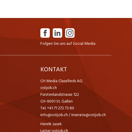
Folgen Sie uns auf Social Media
K
KONTAKT
CH Media Classifieds AG
ostjob.ch
Fürstenlandstrasse 122
CH-9001 St. Gallen
Tel. +41 71 272 73 80
info@ostjob.ch
/
inserate@ostjob.ch
Henrik Jasek
Leiter ostjob.ch