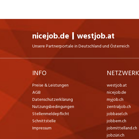
nicejob.de
westjob.at
Unsere Partnerportale in Deutschland und Österreich
INFO
NETZWER
Preise & Leistungen
westjob.at
AGB
nicejob.de
Datenschutzerklärung
myjob.ch
Nutzungsbedingungen
zentraljob.ch
Stellenmeldepflicht
jobbasel.ch
Schnittstelle
jobbern.ch
Impressum
jobmittelland.ch
jobzüri.ch