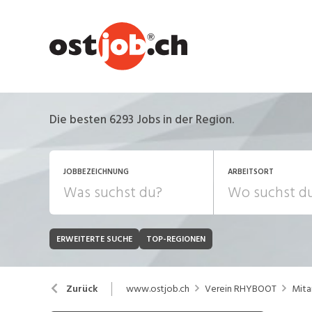
Die besten 6293 Jobs in der Region.
JOBBEZEICHNUNG
ARBEITSORT
ERWEITERTE SUCHE
TOP-REGIONEN
JOB-TYP
Bank, Versicherung
B
Festanstellung
www.ostjob.ch
Verein RHYBOOT
Mita
Zurück
Chemie, Pharma, Biotechnologie
C