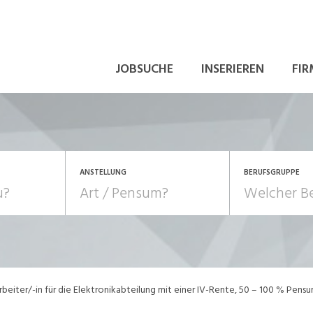
JOBSUCHE
INSERIEREN
FIR
ANSTELLUNG
BERUFSGRUPPE
Bildung, Kunst, Design
10-100%
Pensum
POSITION
au, Handwerk, Elektro
Berufe, Sport
Temporär (befristet)
Führung
Einkauf, Logistik, Tra
rbeiter/-in für die Elektronikabteilung mit einer IV-Rente, 50 – 100 % Pens
onsulting, Human Resources
Verkehr