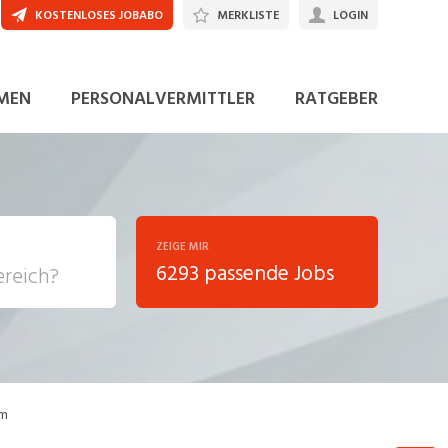
KOSTENLOSES JOBABO
MERKLISTE
LOGIN
JETZT BEWERBEN
MEN
PERSONALVERMITTLER
RATGEBER
ZEIGE MIR
6293 passende Jobs
, Soziale
sposition
nsport,
um