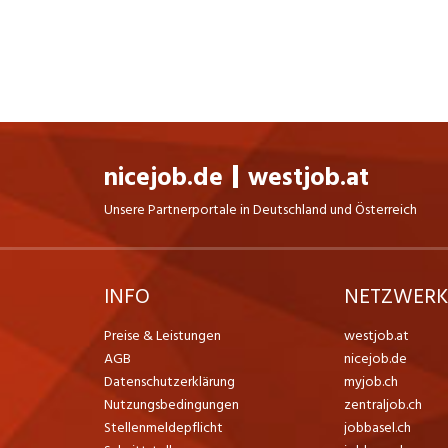
nicejob.de
westjob.at
Unsere Partnerportale in Deutschland und Österreich
INFO
NETZWER
Preise & Leistungen
westjob.at
AGB
nicejob.de
Datenschutzerklärung
myjob.ch
Nutzungsbedingungen
zentraljob.ch
Stellenmeldepflicht
jobbasel.ch