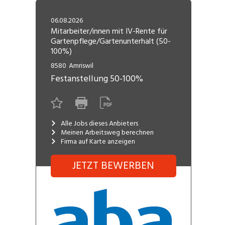
Freelance
Fi
Engineering, Technik, Architektur
06.08.2026
R
Lehrstelle
Mitarbeiter/innen mit IV-Rente für
Gartenpflege/Gartenunterhalt (50-
Gastronomie, Hotellerie,
I
100%)
Tourismus, Lebensmittel
R
8580
Amriswil
K
Informatik, Telekommunikation
Festanstellung
50-100%
V
Marketing, Kommunikation,
Me
Medien, Druck
(F
Alle Jobs dieses Anbieters
Meinen Arbeitsweg berechnen
Verkauf, Handel, Kundenberatung,
Si
Firma auf Karte anzeigen
Aussendienst
JETZT BEWERBEN