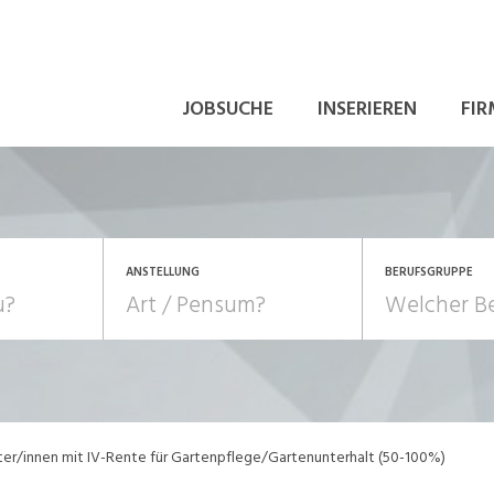
JOBSUCHE
INSERIEREN
FIR
ANSTELLUNG
BERUFSGRUPPE
Bildung, Kunst, Design
10-100%
Pensum
POSITION
au, Handwerk, Elektro
Berufe, Sport
Temporär (befristet)
Führung
Einkauf, Logistik, Tra
ter/innen mit IV-Rente für Gartenpflege/Gartenunterhalt (50-100%)
onsulting, Human Resources
Verkehr