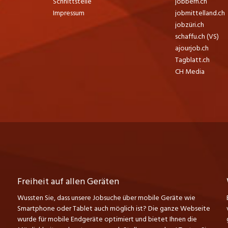
Schnittstelle
jobbern.ch
Impressum
jobmittelland.ch
jobzüri.ch
schaffu.ch (VS)
ajourjob.ch
Tagblatt.ch
CH Media
Freiheit auf allen Geräten
Wussten Sie, dass unsere Jobsuche über mobile Geräte wie
Smartphone oder Tablet auch möglich ist? Die ganze Webseite
wurde für mobile Endgeräte optimiert und bietet Ihnen die