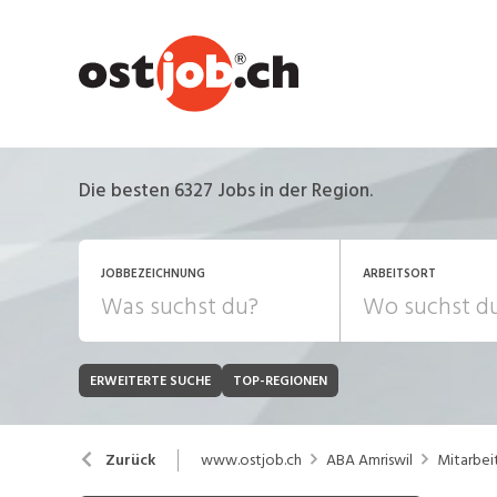
Die besten 6327 Jobs in der Region.
JOBBEZEICHNUNG
ARBEITSORT
ERWEITERTE SUCHE
TOP-REGIONEN
JOB-TYP
Bank, Versicherung
B
Festanstellung
www.ostjob.ch
ABA Amriswil
Mitarbei
Zurück
Chemie, Pharma, Biotechnologie
C